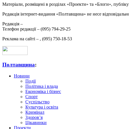
Матеріали, розміщені в розділах «Проекти» та «Блоги», публікую
Редакція інтернет-видання «Полтавщина» не несе відповідальнос
Редакція –
Телефон редакції –
(095) 794-29-25
Реклама на сайті –
,
(095) 750-18-53
Полтавщина
:
Новини
Події
Політика і влада
Економіка і бізнес
Спорт
Суспільство
Культура і освіта
Кримінал
Здоров’я
Цікавинки
Проекти