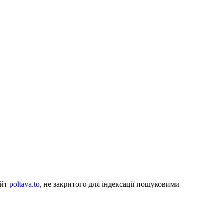
айт
poltava.to
, не закритого для індексації пошуковими