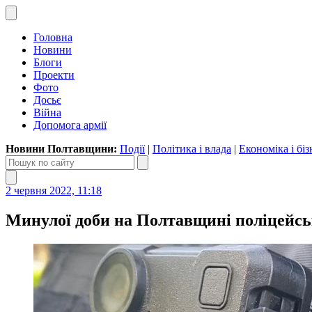
Головна
Новини
Блоги
Проекти
Фото
Досьє
Війна
Допомога армії
Новини Полтавщини:
Події
|
Політика і влада
|
Економіка і біз
2 червня 2022, 11:18
Минулої доби на Полтавщині поліцейськ