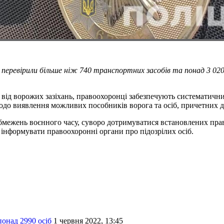
 перевірили більше ніж 740 транспортних засобів та понад 3 02
ня від ворожих зазіхань, правоохоронці забезпечують систематич
до виявлення можливих пособників ворога та осіб, причетних до
ежень воєнного часу, суворо дотримуватися встановлених правил
 інформувати правоохоронні органи про підозрілих осіб.
онад 2990 осіб
1 червня 2022, 13:45