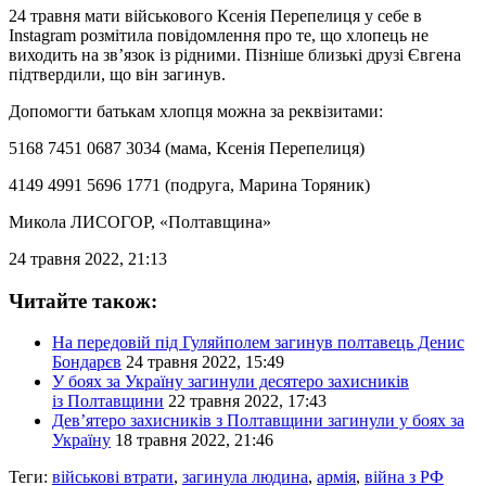
24 травня мати військового Ксенія Перепелиця у себе в
Instagram розмітила повідомлення про те, що хлопець не
виходить на зв’язок із рідними. Пізніше близькі друзі Євгена
підтвердили, що він загинув.
Допомогти батькам хлопця можна за реквізитами:
5168 7451 0687 3034 (мама, Ксенія Перепелиця)
4149 4991 5696 1771 (подруга, Марина Торяник)
Микола ЛИСОГОР
, «Полтавщина»
24 травня 2022, 21:13
Читайте також:
На передовій під Гуляйполем загинув полтавець Денис
Бондарєв
24 травня 2022, 15:49
У боях за Україну загинули десятеро захисників
із Полтавщини
22 травня 2022, 17:43
Дев’ятеро захисників з Полтавщини загинули у боях за
Україну
18 травня 2022, 21:46
Теги:
військові втрати
,
загинула людина
,
армія
,
війна з РФ