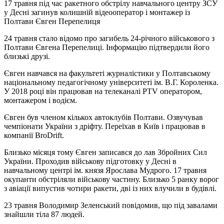
17 травня під час ракетного обстрілу навчального центру ЗСУ
у Десні загинув колишній відеооператор і монтажер із
Полтави Євген Перепелиця
24 травня стало відомо про загибель 24-річного військового з
Полтави Євгена Перепелиці. Інформацію підтвердили його
близькі друзі.
Євген навчався на факультеті журналістики у Полтавському
національному педагогічному університеті ім. В.Г. Короленка.
У 2018 році він працював на телеканалі PTV оператором,
монтажером і водієм.
Євген був членом кількох автоклубів Полтави. Озвучував
чемпіонати України з дріфту. Переїхав в Київ і працював в
компанії BroDrift.
Близько місяця тому Євген записався до лав Збройних Сил
України. Проходив військову підготовку у Десні в
навчальному центрі ім. князя Ярослава Мудрого. 17 травня
окупанти обстріляли військову частину. Близько 5 ранку ворог
з авіації випустив чотири ракети, дві із них влучили в будівлі.
23 травня Володимир Зеленський повідомив, що під завалами
знайшли тіла 87 людей.