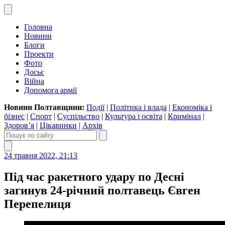
Головна
Новини
Блоги
Проекти
Фото
Досьє
Війна
Допомога армії
Новини Полтавщини:
Події
|
Політика і влада
|
Економіка і
бізнес
|
Спорт
|
Суспільство
|
Культура і освіта
|
Кримінал
|
Здоров’я
|
Цікавинки
|
Архів
24 травня 2022, 21:13
Під час ракетного удару по Десні
загинув 24-річний полтавець Євген
Перепелиця