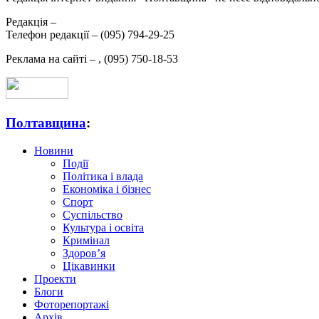
Редакція –
Телефон редакції –
(095) 794-29-25
Реклама на сайті –
,
(095) 750-18-53
Полтавщина
:
Новини
Події
Політика і влада
Економіка і бізнес
Спорт
Суспільство
Культура і освіта
Кримінал
Здоров’я
Цікавинки
Проекти
Блоги
Фоторепортажі
Архів