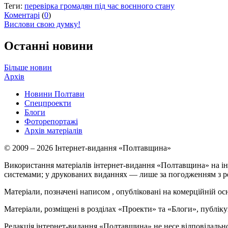
Теги:
перевірка громадян під час воєнного стану
Коментарі
(
0
)
Вислови свою думку!
Останні новини
Більше новин
Архів
Новини Полтави
Спецпроекти
Блоги
Фоторепортажі
Архів матеріалів
© 2009 – 2026 Інтернет-видання «Полтавщина»
Використання матеріалів інтернет-видання «Полтавщина» на ін
системами; у друкованих виданнях — лише за погодженням з р
Матеріали, позначені написом
, опубліковані на комерційній ос
Матеріали, розміщені в розділах «Проекти» та «Блоги», публікую
Редакція інтернет-видання «Полтавщина» не несе відповідальнос