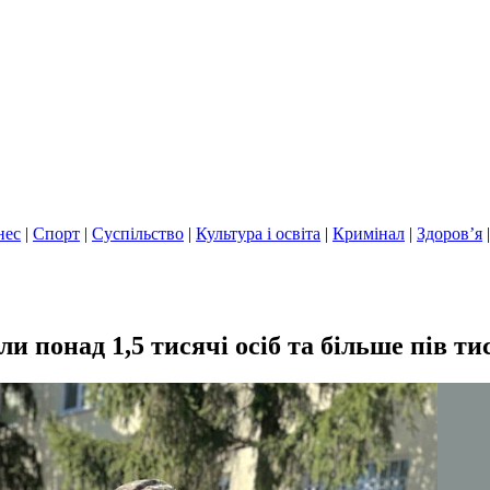
нес
|
Спорт
|
Суспільство
|
Культура і освіта
|
Кримінал
|
Здоров’я
 понад 1,5 тисячі осіб та більше пів ти