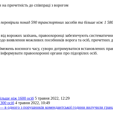
и на причетність до співпраці з ворогом
 перевірили понад 590 транспортних засобів та більше ніж 1 58
ня від ворожих зазіхань, правоохоронці забезпечують систематич
до виявлення можливих пособників ворога та осіб, причетних до
ежень воєнного часу, суворо дотримуватися встановлених правил
 інформувати правоохоронні органи про підозрілих осіб.
ільше ніж 1600 осіб
5 травня 2022, 12:29
300 осіб
4 травня 2022, 10:49
 — в одного з порушників комендантської години вилучили гран