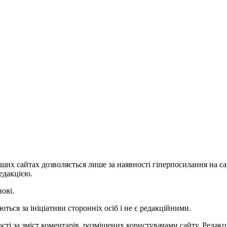
ших сайтах дозволяється лише за наявності гіперпосилання на с
едакцією.
нові.
ться за ініціативи сторонніх осіб і не є редакційними.
ті за зміст коментарів, розміщених користувачами сайту. Редакці