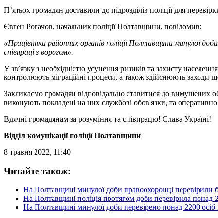
П’ятьох громадян доставили до підрозділів поліції для перевірк
Євген Рогачов, начальник поліції Полтавщини, повідомив:
«Працівники районних органів поліції Полтавщини минулої доби
співпраці з ворогом».
У зв’язку з необхідністю усунення ризиків та захисту населен
контролюють міграційні процеси, а також здійснюють заходи що
Закликаємо громадян відповідально ставитися до вимушених обм
виконують покладені на них службові обов'язки, та оперативно
Вдячні громадянам за розуміння та співпрацю! Слава Україні!
Відділ комунікації поліції Полтавщини
8 травня 2022, 11:40
Читайте також:
На Полтавщині минулої доби правоохоронці перевірили б
На Полтавщині поліція протягом доби перевірила понад 2
На Полтавщині минулої доби перевірено понад 2200 осіб