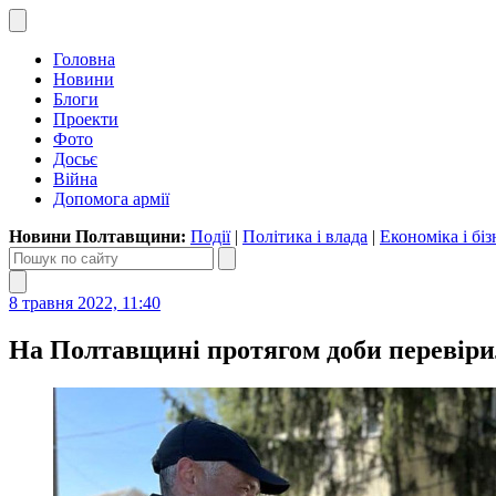
Головна
Новини
Блоги
Проекти
Фото
Досьє
Війна
Допомога армії
Новини Полтавщини:
Події
|
Політика і влада
|
Економіка і біз
8 травня 2022, 11:40
На Полтавщині протягом доби перевірили