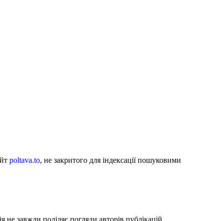
айт
poltava.to
, не закритого для індексації пошуковими
я не завжди поділяє погляди авторів публікацій.