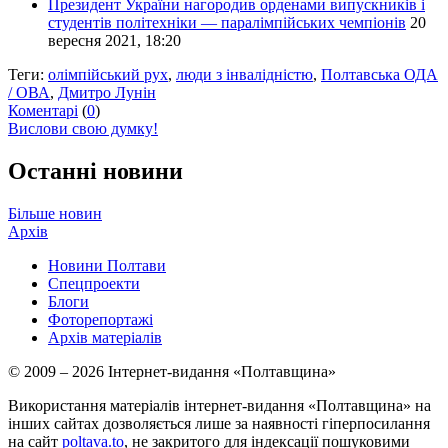
Президент України нагородив орденами випускників і
студентів політехніки — паралімпійських чемпіонів
20
вересня 2021, 18:20
Теги:
олімпійський рух
,
люди з інвалідністю
,
Полтавська ОДА
/ ОВА
,
Дмитро Лунін
Коментарі
(
0
)
Вислови свою думку!
Останні новини
Більше новин
Архів
Новини Полтави
Спецпроекти
Блоги
Фоторепортажі
Архів матеріалів
© 2009 – 2026 Інтернет-видання «Полтавщина»
Використання матеріалів інтернет-видання «Полтавщина» на
інших сайтах дозволяється лише за наявності гіперпосилання
на сайт
poltava.to
, не закритого для індексації пошуковими