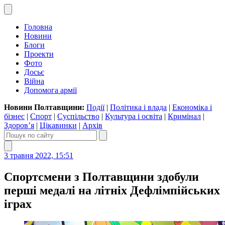
Головна
Новини
Блоги
Проекти
Фото
Досьє
Війна
Допомога армії
Новини Полтавщини:
Події
|
Політика і влада
|
Економіка і
бізнес
|
Спорт
|
Суспільство
|
Культура і освіта
|
Кримінал
|
Здоров’я
|
Цікавинки
|
Архів
3 травня 2022, 15:51
Спортсмени з Полтавщини здобули
перші медалі на літніх Дефлімпійських
іграх