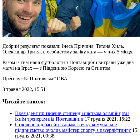
Добрий результат показали Інеса Причина, Тетяна Хиль,
Олександр Тритяк в особистому заліку ката — у них 5 місця.
Разом із тим наші футболісти з Полтавщини виграли уже два
матчі на Іграх — з Південною Кореєю та Єгиптом.
Пресслужба Полтавської ОВА
3 травня 2022, 15:51
Читайте також:
Президент призначив стипендії шістьом олімпійцям і
їхнім тренерам від Полтавщини
17 грудня 2021, 15:22
Створене під басейн в авіамістечку комунальне
підприємство очолив майстер спорту з пауерліфтингу
15
грудня 2021, 09:38