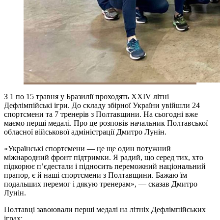
З 1 по 15 травня у Бразилії проходять XXIV літні
Дефлімпійські ігри. До складу збірної України увійшли 24
спортсмени та 7 тренерів з Полтавщини. На сьогодні вже
маємо перші медалі. Про це розповів начальник Полтавської
обласної військової адміністрації Дмитро Лунін.
«Українські спортсмени — це ще один потужний
міжнародний фронт підтримки. Я радий, що серед тих, хто
підкорює пʼєдестали і підносить переможний національний
прапор, є й наші спортсмени з Полтавщини. Бажаю їм
подальших перемог і дякую тренерам», — сказав Дмитро
Лунін.
Полтавці завоювали перші медалі на літніх Дефлімпійських
іграх: