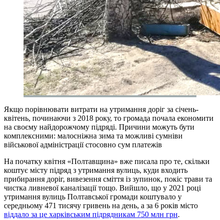
Якщо порівнювати витрати на утримання доріг за січень-
квітень, починаючи з 2018 року, то громада почала економити
на своєму найдорожчому підряді. Причини можуть бути
комплексними: малосніжна зима та можливі сумніви
військової адміністрації стосовно сум платежів
На початку квітня «Полтавщина» вже писала про те, скільки
коштує місту підряд з утримання вулиць, куди входить
прибирання доріг, вивезення сміття із зупинок, покіс трави та
чистка ливневої каналізації тощо. Вийшло, що у 2021 році
утримання вулиць Полтавської громади коштувало у
середньому 471 тисячу гривень на день, а за 6 років місто
віддало за це харківським підрядникам 750 млн грн
.