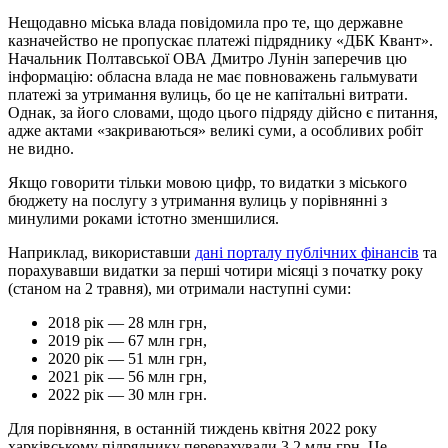
Нещодавно міська влада повідомила про те, що державне
казначейство не пропускає платежі підряднику «ДБК Квант».
Начальник Полтавської ОВА Дмитро Лунін заперечив цю
інформацію: обласна влада не має повноважень гальмувати
платежі за утримання вулиць, бо це не капітальні витрати.
Однак, за його словами, щодо цього підряду дійсно є питання,
адже актами «закриваються» великі суми, а особливих робіт
не видно.
Якщо говорити тільки мовою цифр, то видатки з міського
бюджету на послугу з утримання вулиць у порівнянні з
минулими роками істотно зменшилися.
Наприклад, використавши
дані порталу публічних фінансів
та
порахувавши видатки за перші чотири місяці з початку року
(станом на 2 травня), ми отримали наступні суми:
2018 рік — 28 млн грн,
2019 рік — 67 млн грн,
2020 рік — 51 млн грн,
2021 рік — 56 млн грн,
2022 рік — 30 млн грн.
Для порівняння, в останній тиждень квітня 2022 року
харківському підряднику перерахували 3,2 млн грн. Це