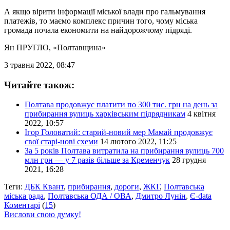
А якщо вірити інформації міської влади про гальмування
платежів, то маємо комплекс причин того, чому міська
громада почала економити на найдорожчому підряді.
Ян ПРУГЛО
, «Полтавщина»
3 травня 2022, 08:47
Читайте також:
Полтава продовжує платити по 300 тис. грн на день за
прибирання вулиць харківським підрядникам
4 квітня
2022, 10:57
Ігор Головатий: старий-новий мер Мамай продовжує
свої старі-нові схеми
14 лютого 2022, 11:25
За 5 років Полтава витратила на прибирання вулиць 700
млн грн — у 7 разів більше за Кременчук
28 грудня
2021, 16:28
Теги:
ДБК Квант
,
прибирання
,
дороги
,
ЖКГ
,
Полтавська
міська рада
,
Полтавська ОДА / ОВА
,
Дмитро Лунін
,
Є-data
Коментарі
(
15
)
Вислови свою думку!