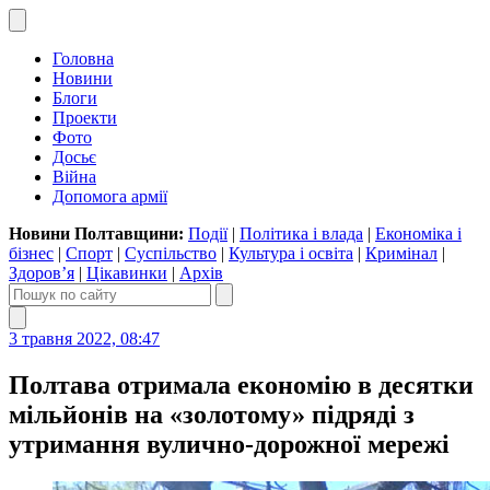
Головна
Новини
Блоги
Проекти
Фото
Досьє
Війна
Допомога армії
Новини Полтавщини:
Події
|
Політика і влада
|
Економіка і
бізнес
|
Спорт
|
Суспільство
|
Культура і освіта
|
Кримінал
|
Здоров’я
|
Цікавинки
|
Архів
3 травня 2022, 08:47
Полтава отримала економію в десятки
мільйонів на «золотому» підряді з
утримання вулично-дорожної мережі