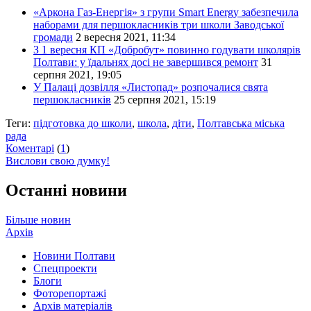
«Аркона Газ-Енергія» з групи Smart Energy забезпечила
наборами для першокласників три школи Заводської
громади
2 вересня 2021, 11:34
З 1 вересня КП «Добробут» повинно годувати школярів
Полтави: у їдальнях досі не завершився ремонт
31
серпня 2021, 19:05
У Палаці дозвілля «Листопад» розпочалися свята
першокласників
25 серпня 2021, 15:19
Теги:
підготовка до школи
,
школа
,
діти
,
Полтавська міська
рада
Коментарі
(
1
)
Вислови свою думку!
Останні новини
Більше новин
Архів
Новини Полтави
Спецпроекти
Блоги
Фоторепортажі
Архів матеріалів