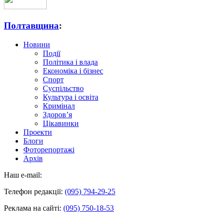
Полтавщина
:
Новини
Події
Політика і влада
Економіка і бізнес
Спорт
Суспільство
Культура і освіта
Кримінал
Здоров’я
Цікавинки
Проекти
Блоги
Фоторепортажі
Архів
Наш e-mail:
Телефон редакції:
(095) 794-29-25
Реклама на сайті:
(095) 750-18-53