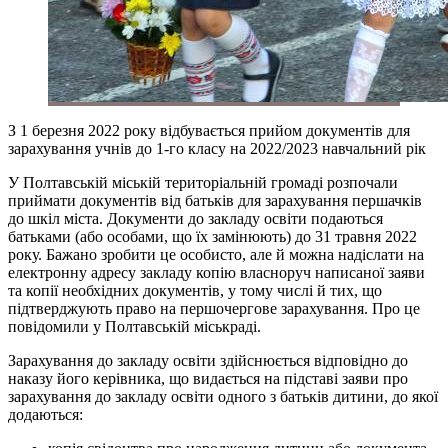
З 1 березня 2022 року відбувається прийом документів для
зарахування учнів до 1-го класу на 2022/2023 навчальний рік
У Полтавській міській територіальній громаді розпочали
приймати документів від батьків для зарахування першачків
до шкіл міста. Документи до закладу освіти подаються
батьками (або особами, що їх замінюють) до 31 травня 2022
року. Бажано зробити це особисто, але й можна надіслати на
електронну адресу закладу копію власноруч написаної заяви
та копії необхідних документів, у тому числі й тих, що
підтверджують право на першочергове зарахування. Про це
повідомили у Полтавській міськраді.
Зарахування до закладу освіти здійснюється відповідно до
наказу його керівника, що видається на підставі заяви про
зарахування до закладу освіти одного з батьків дитини, до якої
додаються: