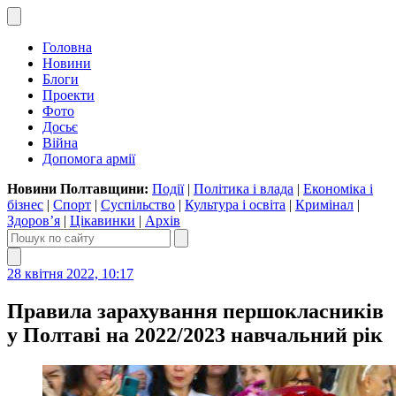
Головна
Новини
Блоги
Проекти
Фото
Досьє
Війна
Допомога армії
Новини Полтавщини:
Події
|
Політика і влада
|
Економіка і
бізнес
|
Спорт
|
Суспільство
|
Культура і освіта
|
Кримінал
|
Здоров’я
|
Цікавинки
|
Архів
28 квітня 2022, 10:17
Правила зарахування першокласників
у Полтаві на 2022/2023 навчальний рік