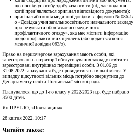
копія свідоцтва про народження дитини або документа,
що посвідчує особу здобувача освіти (під час подання
копії пред’являється оригінал відповідного документа);
оригінал або копія медичної довідки за формою № 086-1/
о «Довідка учня загальноосвітнього навчального закладу
про результати обов’язкового медичного
профілактичного огляду», яка має містити інформацію
щодо профілактичних щеплень (або додається копія
медичної довідки 063/о).
Право на першочергове зарахування мають особи, які
зареєстровані на території обслуговування закладу освіти та
зареєстровані внутрішньо переміщені особи. З 01.06 до
31.08.2022 зарахування буде проводитися на вільні місця. У
випадку відсутності вільних місць потрібно звернутися до
Департаменту освіти Полтавської міської ради.
Планувалося, що до 1-го класу у 2022/2023 н.р. буде набрано
3500 дітей.
Ян ПРУГЛО
, «Полтавщина»
28 квітня 2022, 10:17
Читайте також: