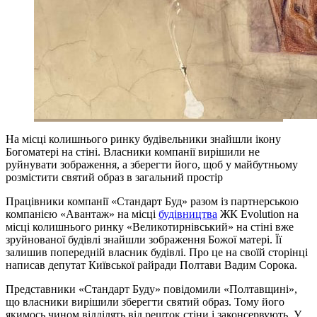
На місці колишнього ринку будівельники знайшли ікону
Богоматері на стіні. Власники компанії вирішили не
руйнувати зображення, а зберегти його, щоб у майбутньому
розмістити святий образ в загальний простір
Працівники компанії «Стандарт Буд» разом із партнерською
компанією «Авантаж» на місці
будівництва
ЖК Evolution на
місці колишнього ринку «Великотирнівський» на стіні вже
зруйнованої будівлі знайшли зображення Божої матері. Її
залишив попередній власник будівлі. Про це на своїй сторінці
написав депутат Київської райради Полтави Вадим Сорока.
Представники «Стандарт Буду» повідомили «Полтавщині»,
що власники вирішили зберегти святий образ. Тому його
якимось чином відділять від решток стіни і законсервують. У