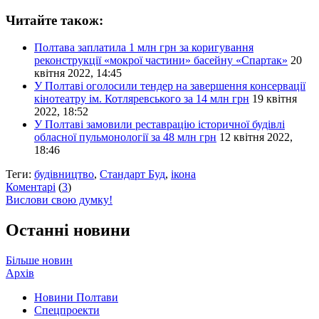
Читайте також:
Полтава заплатила 1 млн грн за коригування
реконструкції «мокрої частини» басейну «Спартак»
20
квітня 2022, 14:45
У Полтаві оголосили тендер на завершення консервації
кінотеатру ім. Котляревського за 14 млн грн
19 квітня
2022, 18:52
У Полтаві замовили реставрацію історичної будівлі
обласної пульмонології за 48 млн грн
12 квітня 2022,
18:46
Теги:
будівництво
,
Стандарт Буд
,
ікона
Коментарі
(
3
)
Вислови свою думку!
Останні новини
Більше новин
Архів
Новини Полтави
Спецпроекти