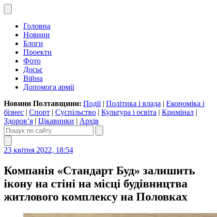
Головна
Новини
Блоги
Проекти
Фото
Досьє
Війна
Допомога армії
Новини Полтавщини:
Події
|
Політика і влада
|
Економіка і
бізнес
|
Спорт
|
Суспільство
|
Культура і освіта
|
Кримінал
|
Здоров’я
|
Цікавинки
|
Архів
23 квітня 2022, 18:54
Компанія «Стандарт Буд» залишить
ікону на стіні на місці будівництва
житлового комплексу на Половках