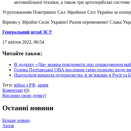
автомобільної техніки, а також три артилерійські систем
Угрупованням Повітряних Сил Збройних Сил України за поперед
Віримо у Збройні Сили України! Разом переможемо! Слава Укра
Генеральний штаб ЗСУ
17 квітня 2022, 06:54
Читайте також:
В додатку «Дія» можна повідомити про пошкодження майн
Голова Полтавської ОВА висловив свою позицію щодо введ
Нацполіція викрила підприємство зі зв’язками в Росії та 
Теги:
війна з РФ
,
армія
Коментарі
(
0
)
Вислови свою думку!
Останні новини
Більше новин
Архів