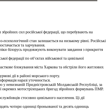
и збройних сил російської федерації, що перебувають на
но-психологічний стан залишається на низькому рівні. Російські
постачається та харчування.
ліки білорусь продовжують виконувати завдання з прикриття
ької федерації по об’єктах військової та цивільної
сткове блокування міста Харкова та обстріли його житлових
рмові дії в районі морського порту.
Інформація наразі уточнюється.
 у невизнаній Придністровській Молдавській Республіці, за
а 3-ї окремих мотострілецьких бригад збройних формувань ПМР.
службовців стосовно цивільного населення. Ці дії
вадцять чотири одиниці броньованої та десять одиниць