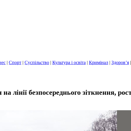
нес
|
Спорт
|
Суспільство
|
Культура і освіта
|
Кримінал
|
Здоров’я
я на лінії безпосереднього зіткнення, ро