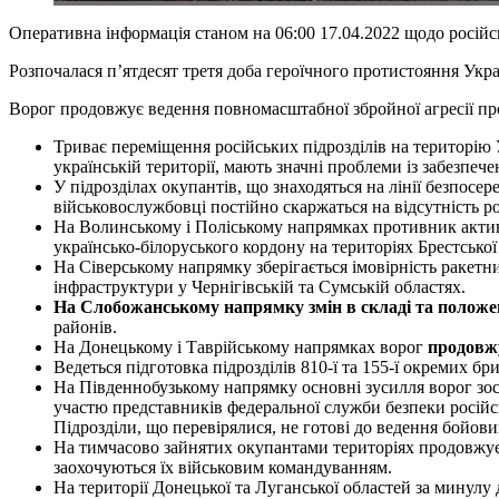
Оперативна інформація станом на 06:00 17.04.2022 щодо російс
Розпочалася п’ятдесят третя доба героїчного протистояння Ук
Ворог продовжує ведення повномасштабної збройної агресії п
Триває переміщення російських підрозділів на територію У
українській території, мають значні проблеми із забезпе
У підрозділах окупантів, що знаходяться на лінії безпосе
військовослужбовці постійно скаржаться на відсутність рот
На Волинському і Поліському напрямках противник актив
українсько-білоруського кордону на територіях Брестської
На Сіверському напрямку зберігається імовірність ракетних
інфраструктури у Чернігівській та Сумській областях.
На Слобожанському напрямку змін в складі та положен
районів.
На Донецькому і Таврійському напрямках ворог
продовжу
Ведеться підготовка підрозділів 810-ї та 155-ї окремих бр
На Південнобузькому напрямку основні зусилля ворог зос
участю представників федеральної служби безпеки російсь
Підрозділи, що перевірялися, не готові до ведення бойови
На тимчасово зайнятих окупантами територіях продовжуєть
заохочуються їх військовим командуванням.
На території Донецької та Луганської областей за минулу 