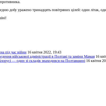
и противника.
ню добу уражено тринадцять повітряних цілей: один літак, один
їні!
а під час війни
16 квітня 2022, 19:43
ення військової адміністрації в Полтаві та заміни Мамая
16 кві
Білорусі — один зі складів знаходився на Полтавщині
16 квітня 20