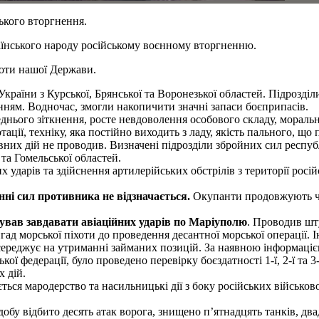
ького вторгнення.
раїнського народу російському воєнному вторгненню.
роти нашої Держави.
країни з Курської, Брянської та Воронезької областей. Підрозділ
ченням. Водночас, змогли накопичити значні запаси боєприпасів.
реднього зіткнення, росте невдоволення особового складу, мораль
ації, техніку, яка постійно виходить з ладу, якість пального, що 
них дій не проводив. Визначені підрозділи збройних сил респуб
 та Гомельської областей.
 ударів та здійснення артилерійських обстрілів з території російс
ні сил противника не відзначається.
Окупанти продовжують ча
вав завдавати авіаційних ударів по Маріуполю
. Проводив шту
игад морської піхоти до проведення десантної морської операції. 
ереджує на утриманні займаних позицій. За наявною інформацією
кої федерації, було проведено перевірку боєздатності 1-ї, 2-ї т
х дій.
ся мародерство та насильницькі дії з боку російських військово
добу відбито десять атак ворога, знищено п’ятнадцять танків, д