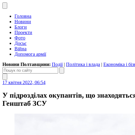
Головна
Новини
Блоги
Проекти
Фото
Досьє
Війна
Допомога армії
Новини Полтавщини:
Події
|
Політика і влада
|
Економіка і біз
17 квітня 2022, 06:54
У підрозділах окупантів, що знаходятьс
Генштаб ЗСУ