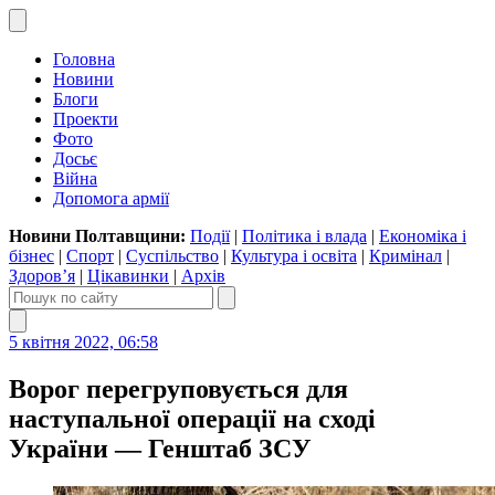
Головна
Новини
Блоги
Проекти
Фото
Досьє
Війна
Допомога армії
Новини Полтавщини:
Події
|
Політика і влада
|
Економіка і
бізнес
|
Спорт
|
Суспільство
|
Культура і освіта
|
Кримінал
|
Здоров’я
|
Цікавинки
|
Архів
5 квітня 2022, 06:58
Ворог перегруповується для
наступальної операції на сході
України — Генштаб ЗСУ