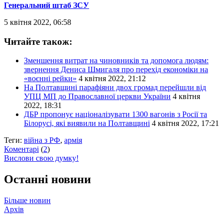
Генеральний штаб ЗСУ
5 квітня 2022, 06:58
Читайте також:
Зменшення витрат на чиновників та допомога людям:
звернення Дениса Шмигаля про перехід економіки на
«воєнні рейки»
4 квітня 2022, 21:12
На Полтавщині парафіяни двох громад перейшли від
УПЦ МП до Православної церкви України
4 квітня
2022, 18:31
ДБР пропонує націоналізувати 1300 вагонів з Росії та
Білорусі, які виявили на Полтавщині
4 квітня 2022, 17:21
Теги:
війна з РФ
,
армія
Коментарі
(
2
)
Вислови свою думку!
Останні новини
Більше новин
Архів