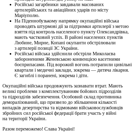
Російські загарбники завдавали масованих
артилерійських та авіаційних ударів по місту
Маріуполю.
На Піденнобузькому напрямку окупаційні війська
проводять штурмові дії за підтримки артилерії з метою
взяття під контроль населеного пункту Олександрівка,
мають частковий успіх. В районі населених пунктів
Любине, Мирне, Копані окупанти обстрілювали
з артилерії позиції ЗС України.
Російські війська здійснили обстріли Миколаєва
забороненими Женевською конвенцією касетними
боєприпасами. Під ворожий вогонь потрапили цивільні
квартали і медичні заклади, зокрема — дитяча лікарня.
Є загиблі і поранені, зокрема і діти.
Окупаційні війська продовжують зазнавати втрат. Мають
великі проблеми з комплектуванням бойових підрозділів
та підрозділів забезпечення. Особовий склад противника
деморалізований, що призвело до збільшення кількості
випадків дезертирства та відмовами військовослужбовців
збройних сил російської федерації брати участь у війні
на території України.
Разом переможемо! Слава Україні!