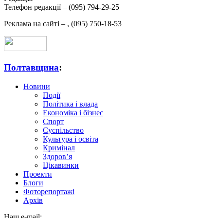
Телефон редакції –
(095) 794-29-25
Реклама на сайті –
,
(095) 750-18-53
Полтавщина
:
Новини
Події
Політика і влада
Економіка і бізнес
Спорт
Суспільство
Культура і освіта
Кримінал
Здоров’я
Цікавинки
Проекти
Блоги
Фоторепортажі
Архів
Наш e-mail: