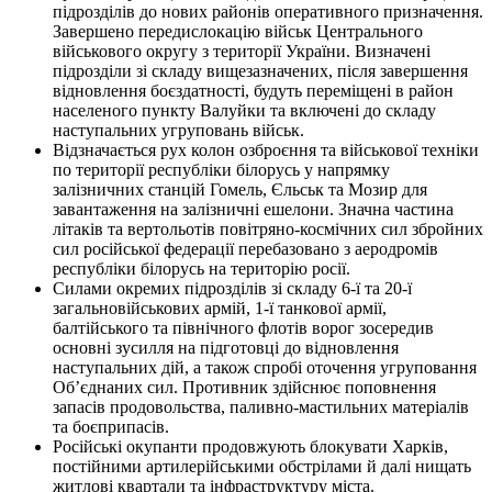
підрозділів до нових районів оперативного призначення.
Завершено передислокацію військ Центрального
військового округу з території України. Визначені
підрозділи зі складу вищезазначених, після завершення
відновлення боєздатності, будуть переміщені в район
населеного пункту Валуйки та включені до складу
наступальних угруповань військ.
Відзначається рух колон озброєння та військової техніки
по території республіки білорусь у напрямку
залізничних станцій Гомель, Єльськ та Мозир для
завантаження на залізничні ешелони. Значна частина
літаків та вертольотів повітряно-космічних сил збройних
сил російської федерації перебазовано з аеродромів
республіки білорусь на територію росії.
Силами окремих підрозділів зі складу 6-ї та 20-ї
загальновійськових армій, 1-ї танкової армії,
балтійського та північного флотів ворог зосередив
основні зусилля на підготовці до відновлення
наступальних дій, а також спробі оточення угруповання
Об’єднаних сил. Противник здійснює поповнення
запасів продовольства, паливно-мастильних матеріалів
та боєприпасів.
Російські окупанти продовжують блокувати Харків,
постійними артилерійськими обстрілами й далі нищать
житлові квартали та інфраструктуру міста.