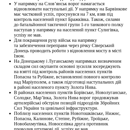
У напрямку на Слов’янськ ворог намагається
відновлювати наступальні дії. У напрямку на Барвінкове
має частковий успіх, просунувся на 7 км, взяв під
контроль населений пункт Бражківка. Також, силами
до батальйонної тактичної групи 1-го танкового полку
наступав у напрямку на населений пункт Сулигівка,
успіху не мав.
Для покращення руху військ на напрямку
та забезпечення переправи через річку Сіверський
Донець проводить роботи з відновлення мосту в місті
Ізюм.
На Донецькому і Луганському напрямках визначеним
складом сил окупанти основні зусилля зосереджують
на взятті під контроль районів населених пунктів
Попасна та Рубіжне, встановленні повного контролю
над Маріуполем, а також підготовці наступальних дій
в районі населеного пункту Золота Нива.
В районах населених пунктів Борівське, Новолуганське,
Солодке, Мар’їнка, Золота Нива ворог продовжував
артилерійські обстріли позицій підрозділів Збройних
Сил України та цивільної інфраструктури.
Поблизу населених пунктів Новотошківське, Нижнє,
Попасна, Калинове, Степне, Рубіжне, Троїцьке,
Новобахмутівка, Новоселівка друга противник
проводив штурмові дії, успіху не мав.