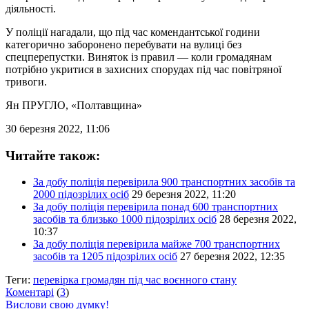
діяльності.
У поліції нагадали, що під час комендантської години
категорично заборонено перебувати на вулиці без
спецперепустки. Виняток із правил — коли громадянам
потрібно укритися в захисних спорудах під час повітряної
тривоги.
Ян ПРУГЛО
, «Полтавщина»
30 березня 2022, 11:06
Читайте також:
За добу поліція перевірила 900 транспортних засобів та
2000 підозрілих осіб
29 березня 2022, 11:20
За добу поліція перевірила понад 600 транспортних
засобів та близько 1000 підозрілих осіб
28 березня 2022,
10:37
За добу поліція перевірила майже 700 транспортних
засобів та 1205 підозрілих осіб
27 березня 2022, 12:35
Теги:
перевірка громадян під час воєнного стану
Коментарі
(
3
)
Вислови свою думку!