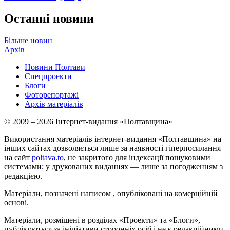
Останні новини
Більше новин
Архів
Новини Полтави
Спецпроекти
Блоги
Фоторепортажі
Архів матеріалів
© 2009 – 2026 Інтернет-видання «Полтавщина»
Використання матеріалів інтернет-видання «Полтавщина» на
інших сайтах дозволяється лише за наявності гіперпосилання
на сайт
poltava.to
, не закритого для індексації пошуковими
системами; у друкованих виданнях — лише за погодженням з
редакцією.
Матеріали, позначені написом
, опубліковані на комерційній
основі.
Матеріали, розміщені в розділах «Проекти» та «Блоги»,
публікуються за ініціативи сторонніх осіб і не є редакційними.