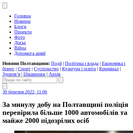
Головна
Новини
Блоги
Проекти
Фото
Досьє
Війна
Допомога армії
Новини Полтавщини:
Події
|
Політика і влада
|
Економіка і
бізнес
|
Спорт
|
Суспільство
|
Культура і освіта
|
Кримінал
|
Здоров’я
|
Цікавинки
|
Архів
30 березня 2022, 11:06
За минулу добу на Полтавщині поліція
перевірила більше 1000 автомобілів та
майже 2000 підозрілих осіб