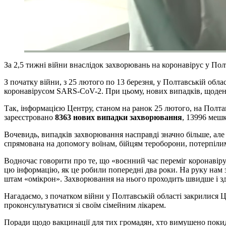
За 2,5 тижні війни внаслідок захворювань на коронавірус у Пол
З початку війни, з 25 лютого по 13 березня, у Полтавській обла
коронавірусом SARS-CoV-2. При цьому, нових випадків, щоден
Так, інформацією Центру, станом на ранок 25 лютого, на Полта
зареєстровано
8363 нових випадки захворювання
, 13996 меш
Вочевидь, випадків захворювання насправді значно більше, але 
спрямована на допомогу воїнам, бійцям тероборони, потерпілим
Водночас говорити про те, що «воєнний час переміг коронавіру
цю інформацію, як це робили попередні два роки. На руку нам зі
штам «омікрон». Захворювання на нього проходить швидше і з
Нагадаємо, з початком війни у Полтавській області закрилися 
проконсультуватися зі своїм сімейним лікарем.
Поради щодо вакцинації для тих громадян, хто вимушено поки