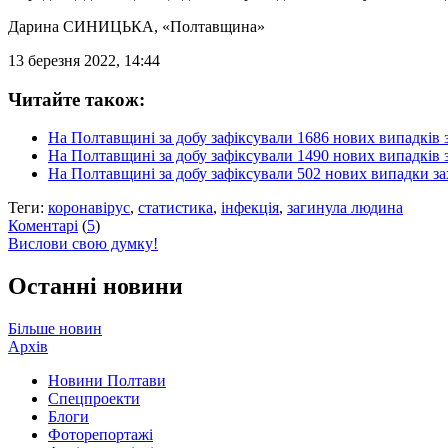
Дарина СИНИЦЬКА
, «Полтавщина»
13 березня 2022, 14:44
Читайте також:
На Полтавщині за добу зафіксували 1686 нових випадкі
На Полтавщині за добу зафіксували 1490 нових випадкі
На Полтавщині за добу зафіксували 502 нових випадки 
Теги:
коронавірус
,
статистика
,
інфекція
,
загинула людина
Коментарі
(
5
)
Вислови свою думку!
Останні новини
Більше новин
Архів
Новини Полтави
Спецпроекти
Блоги
Фоторепортажі