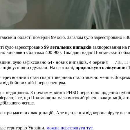
тавській області померли 99 осіб. Загалом було зареєстровано 8
сті було зареєстровано
99 летальних випадків
захворювання на г
но виявляють близько 400-900. Такі дані надає Полтавський обл
вщині було зафіксовано 647 нових випадків, 4 березня — 718, 11
канців успішно одужали. На сьогодні,
продовжують лікування 1
через воєнний стан скарг і звернень стало значно менше. Зокрема
 від бойових дій і переселенцям.
с» недоцільно. З початком війни РНБО перестало щоденно публік
грало, і те, що Полтавщина мала високий рівень вакцинації, а та
дебільшого легше.
Центри масових вакцинацій. Але щеплення від коронавірусу все 
дає територію України,
можна переглянути тут
.