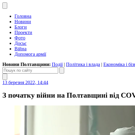
Головна
Новини
Блоги
Проекти
Фото
Досьє
Війна
Допомога армії
Новини Полтавщини:
Події
|
Політика і влада
|
Економіка і біз
13 березня 2022, 14:44
З початку війни на Полтавщині від CO