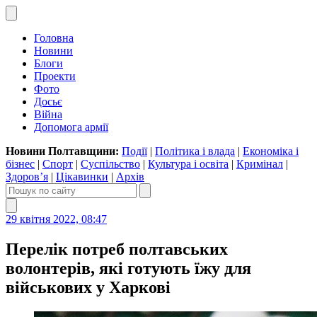
Головна
Новини
Блоги
Проекти
Фото
Досьє
Війна
Допомога армії
Новини Полтавщини:
Події
|
Політика і влада
|
Економіка і
бізнес
|
Спорт
|
Суспільство
|
Культура і освіта
|
Кримінал
|
Здоров’я
|
Цікавинки
|
Архів
29 квітня 2022, 08:47
Перелік потреб полтавських
волонтерів, які готують їжу для
військових у Харкові