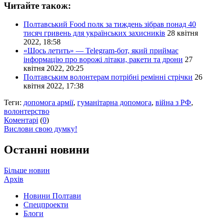
Читайте також:
Полтавський Food полк за тиждень зібрав понад 40
тисяч гривень для українських захисників
28 квітня
2022, 18:58
«Шось летить» — Telegram-бот, який приймає
інформацію про ворожі літаки, ракети та дрони
27
квітня 2022, 20:25
Полтавським волонтерам потрібні ремінні стрічки
26
квітня 2022, 17:38
Теги:
допомога армії
,
гуманітарна допомога
,
війна з РФ
,
волонтерство
Коментарі
(
0
)
Вислови свою думку!
Останні новини
Більше новин
Архів
Новини Полтави
Спецпроекти
Блоги