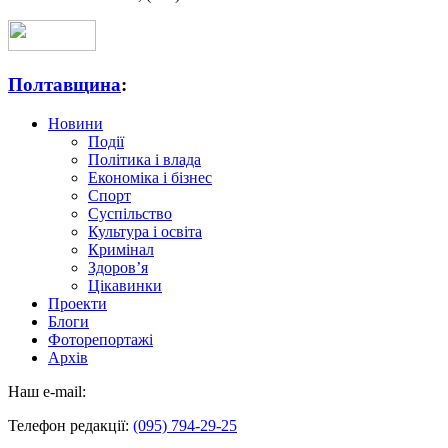
Полтавщина
:
Новини
Події
Політика і влада
Економіка і бізнес
Спорт
Суспільство
Культура і освіта
Кримінал
Здоров’я
Цікавинки
Проекти
Блоги
Фоторепортажі
Архів
Наш e-mail:
Телефон редакції:
(095) 794-29-25