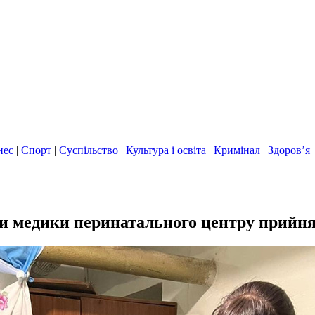
нес
|
Спорт
|
Суспільство
|
Культура і освіта
|
Кримінал
|
Здоров’я
ги медики перинатального центру прийня