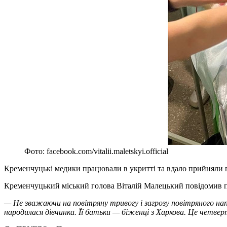
Фото: facebook.com/vitalii.maletskyi.official
Кременчуцькі медики працювали в укритті та вдало прийняли 
Кременчуцький міський голова Віталій Малецький повідомив пр
— Не зважаючи на повітряну тривогу і загрозу повітряного н
народилася дівчинка. Її батьки — біженці з Харкова. Це четв