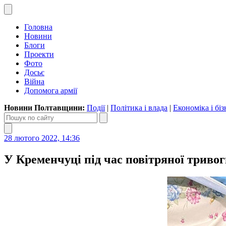
Головна
Новини
Блоги
Проекти
Фото
Досьє
Війна
Допомога армії
Новини Полтавщини:
Події
|
Політика і влада
|
Економіка і біз
28 лютого 2022, 14:36
У Кременчуці під час повітряної триво