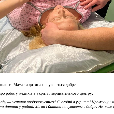
пологи. Мама та дитина почуваються добре
о роботу медиків в укритті перинатального центру:
ападу — життя продовжується! Сьогодні в укритті Кременчуцько
ерта дитина у родині. Мама і дитина почуваються добре. Не зва