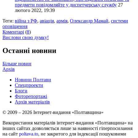
предмети повідомляйте у диспетчерську службу
27
лютого 2022, 19:39
Теги:
війна з РФ
,
авіація
,
армія
,
Олександр Мамай
,
системи
оповіщення
Коментарі
(
8
)
Вислови свою думку!
Останні новини
Більше новин
Архів
Новини Полтави
Спецпроекти
Блоги
Фоторепортажі
Архів матеріалів
© 2009 – 2026 Інтернет-видання «Полтавщина»
Використання матеріалів інтернет-видання «Полтавщина» на
інших сайтах дозволяється лише за наявності гіперпосилання
на сайт
poltava.to
, не закритого для індексації пошуковими