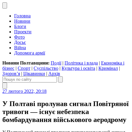
Головна
Новини
Блоги
Проекти
Фото
Досьє
Війна
Допомога армії
Новини Полтавщини:
Події
|
Політика і влада
|
Економіка і
бізнес
|
Спорт
|
Суспільство
|
Культура і освіта
|
Кримінал
|
Здоров’я
|
Цікавинки
|
Архів
27 лютого 2022, 20:18
У Полтаві пролунав сигнал Повітряної
тривоги — існує небезпека
бомбардування військового аеродрому