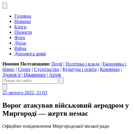
Головна
Новини
Блоги
Проекти
Фото
Досьє
Війна
Допомога армії
Новини Полтавщини:
Події
|
Політика і влада
|
Економіка і
бізнес
|
Спорт
|
Суспільство
|
Культура і освіта
|
Кримінал
|
Здоров’я
|
Цікавинки
|
Архів
25 лютого 2022, 21:03
Ворог атакував військовий аеродром у
Миргороді — жертв немає
Офіційне повідомлення Миргородської міської ради