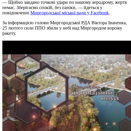
— Щойно завдано точкові удари по нашому аеродрому, жертв
немає. Зберігаємо спокій, без паніки, — йдеться у
повідомленні
Миргородської міської ради у Facebook
.
За інформацією голови Миргородської РДА Віктора Іваненка,
25 лютого сили ППО збили у небі над Миргородом ворожу
ракету.