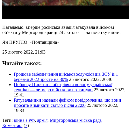
Нагадаємо, вперше російська авіація атакувала військові
об’єкти у Миргороді вранці 24 лютого — на початку війни.
Ян ПРУГЛО
, «Полтавщина»
25 лютого 2022, 21:03
Читайте також:
Грошове забезпечення військовослужбовців ЗСУ із 1
березня 2022 зросте на 30%
25 лютого 2022, 20:46
Поблизу Пирятина обстріляли колону української
техніки — четверо військових загинули
25 лютого 2022,
19:41
Рятувальники назвали фейком повідомлення, що вони
просять вимикати світло після 22:00
25 лютого 2022,
19:33
Теги:
війна з РФ
,
армія
,
Миргородська міська рада
Коментарі
(
7
)