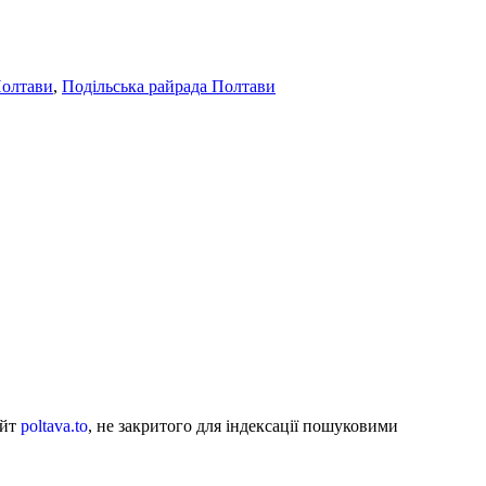
Полтави
,
Подільська райрада Полтави
айт
poltava.to
, не закритого для індексації пошуковими