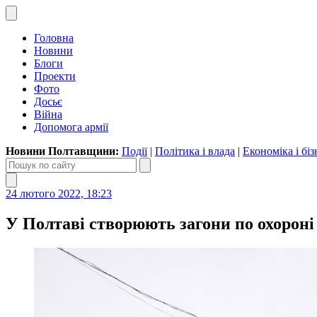
Головна
Новини
Блоги
Проекти
Фото
Досьє
Війна
Допомога армії
Новини Полтавщини:
Події
|
Політика і влада
|
Економіка і біз
24 лютого 2022, 18:23
У Полтаві створюють загони по охороні