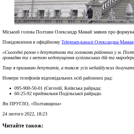
Міський голова Полтави Олександр Мамай заявив про формуван
Повідомлення в офіційному
Telegram-каналі Олександра Мамая
«Сьогодні разом з депутатами та головами районних у м. Полта
громадян та з метою недопущення хуліганських дій та мародер
Тому я призиваю депутатів, а також усіх небайдужих долучатися
Номери телефонів відповідальних осіб районних рад:
095-900-50-01 (Євгеній, Київська райрада;
60-25-92 приймальня Подільської райради.
Ян ПРУГЛО
, «Полтавщина»
24 лютого 2022, 18:23
Читайте також: