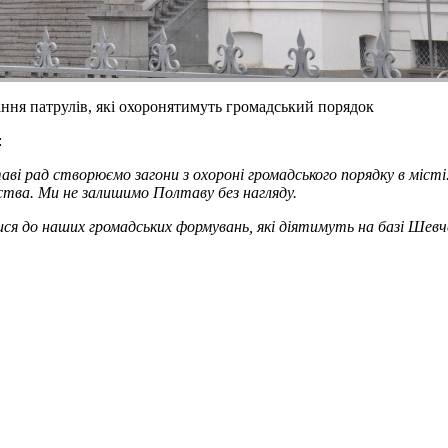
ня патрулів, які охоронятимуть громадський порядок
:
ві рад створюємо загони з охороні громадського порядку в міст
ства. Ми не залишимо Полтаву без нагляду.
 до наших громадських формувань, які діятимуть на базі Шевченк