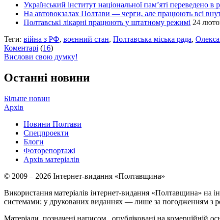
Український інститут національної пам’яті переведено в
На автовокзалах Полтави — черги, але працюють всі вн
Полтавські лікарні працюють у штатному режимі
24 люто
Теги:
війна з РФ
,
воєнний стан
,
Полтавська міська рада
,
Олекса
Коментарі
(
16
)
Вислови свою думку!
Останні новини
Більше новин
Архів
Новини Полтави
Спецпроекти
Блоги
Фоторепортажі
Архів матеріалів
© 2009 – 2026 Інтернет-видання «Полтавщина»
Використання матеріалів інтернет-видання «Полтавщина» на ін
системами; у друкованих виданнях — лише за погодженням з р
Матеріали, позначені написом
, опубліковані на комерційній ос