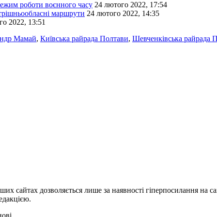
 режим роботи воєнного часу
24 лютого 2022, 17:54
утрішньообласні маршрути
24 лютого 2022, 14:35
го 2022, 13:51
ндр Мамай
,
Київська райрада Полтави
,
Шевченківська райрада 
ших сайтах дозволяється лише за наявності гіперпосилання на с
едакцією.
нові.