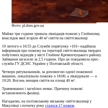
Фото: pl.dsns.gov.ua
Майже три години тривала ліквідація пожежі у Глобиному,
внаслідок якої згоріло 40 м² сміття на сміттєзвалищі
19 лютого о 16:55 до Служби порятунку «101» надійшла
інформація про пожежу на території сміттєзвалища твердих
побутових відходів у місті Глобине Кременчуцького району.
Займання загасили за 2,5 години. Про це повідомила прес-
служба ГУ ДСНС України у Полтавській області.
Четверо рятувальників, за допомогою однієї пожежної
машини, локалізували пожежу о 18:00, а ліквідували — о
19:20. Вогонь знищив сміття на площі 40 м².
Травмованих і загиблих немає. Причину пожежі
встановлюють фахівці.
Нагадаємо, на полтавському міському сміттєзвалищі у
Макухівці з початку року
сталося 17 пожеж
.