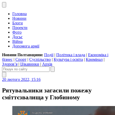
Головна
Новини
Блоги
Проекти
Фото
Досьє
Війна
Допомога армії
Новини Полтавщини:
Події
|
Політика і влада
|
Економіка і
бізнес
|
Спорт
|
Суспільство
|
Культура і освіта
|
Кримінал
|
Здоров’я
|
Цікавинки
|
Архів
20 лютого 2022, 15:16
Рятувальники загасили пожежу
сміттєзвалища у Глобиному