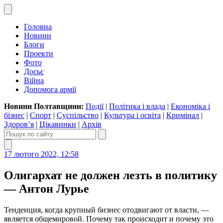
Головна
Новини
Блоги
Проекти
Фото
Досьє
Війна
Допомога армії
Новини Полтавщини:
Події
|
Політика і влада
|
Економіка і
бізнес
|
Спорт
|
Суспільство
|
Культура і освіта
|
Кримінал
|
Здоров’я
|
Цікавинки
|
Архів
17 лютого 2022, 12:58
Олигархат не должен лезть в политику
— Антон Лурье
Тенденция, когда крупный бизнес отодвигают от власти, —
является общемировой. Почему так происходит и почему это