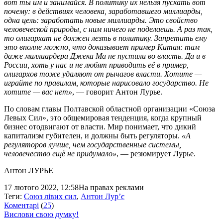
вот ты им и занимайся. В политику их нельзя пускать вот
почему: в действиях человека, заработавшего миллиарды,
одна цель: заработать новые миллиарды. Это свойство
человеческой природы, с ним ничего не поделаешь. А раз так,
то олигархат не должен лезть в политику. Запретить ему
это вполне можно, что доказывает пример Китая: там
даже миллиардера Джека Ма не пустили во власть. Да и в
России, хоть у нас и не любят приводить её в пример,
олигархов тоже удаляют от рычагов власти. Хотите —
играйте по правилам, которые нарисовало государство. Не
хотите — вас нет»
, — говорит Антон Лурье.
По словам главы Полтавской областной организации «Союза
Левых Сил», это общемировая тенденция, когда крупный
бизнес отодвигают от власти. Мир понимает, что дикий
капитализм губителен, и должны быть регуляторы.
«А
регуляторов лучше, чем государственные системы,
человечество ещё не придумало»
, — резюмирует Лурье.
Антон ЛУРЬЕ
17 лютого 2022, 12:58
На правах реклами
Теги:
Союз лівих сил
,
Антон Лур’є
Коментарі
(
25
)
Вислови свою думку!