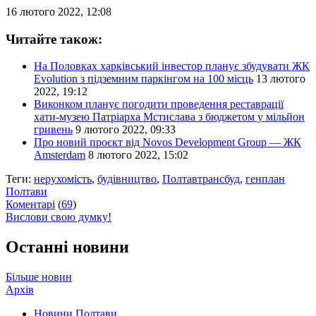
16 лютого 2022, 12:08
Читайте також:
На Половках харківський інвестор планує збудувати ЖК
Evolution з підземним паркінгом на 100 місць
13 лютого
2022, 19:12
Виконком планує погодити проведення реставрації
хати-музею Патріарха Мстислава з бюджетом у мільйон
гривень
9 лютого 2022, 09:33
Про новий проєкт від Novos Development Group — ЖК
Amsterdam
8 лютого 2022, 15:02
Теги:
нерухомість
,
будівництво
,
Полтавтрансбуд
,
генплан
Полтави
Коментарі
(
69
)
Вислови свою думку!
Останні новини
Більше новин
Архів
Новини Полтави