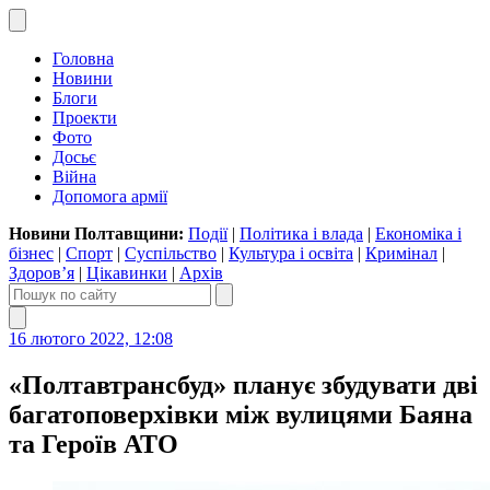
Головна
Новини
Блоги
Проекти
Фото
Досьє
Війна
Допомога армії
Новини Полтавщини:
Події
|
Політика і влада
|
Економіка і
бізнес
|
Спорт
|
Суспільство
|
Культура і освіта
|
Кримінал
|
Здоров’я
|
Цікавинки
|
Архів
16 лютого 2022, 12:08
«Полтавтрансбуд» планує збудувати дві
багатоповерхівки між вулицями Баяна
та Героїв АТО