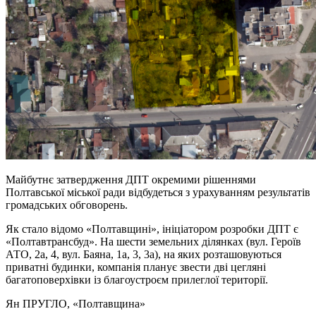
Майбутнє затвердження ДПТ окремими рішеннями
Полтавської міської ради відбудеться з урахуванням результатів
громадських обговорень.
Як стало відомо «Полтавщині», ініціатором розробки ДПТ є
«Полтавтрансбуд». На шести земельних ділянках (вул. Героїв
АТО, 2а, 4, вул. Баяна, 1а, 3, 3а), на яких розташовуються
приватні будинки, компанія планує звести дві цегляні
багатоповерхівки із благоустроєм прилеглої території.
Ян ПРУГЛО
, «Полтавщина»