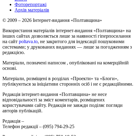
Фоторепортажі
Архів матеріалів
© 2009 – 2026 Інтернет-видання «Полтавщина»
Використання матеріалів інтернет-видання «Полтавщина» на
інших сайтах дозволяється лише за наявності гіперпосилання
на сайт
poltava.to
, не закритого для індексації пошуковими
системами; у друкованих виданнях — лише за погодженням з
редакцією.
Матеріали, позначені написом
, опубліковані на комерційній
основі.
Матеріали, розміщені в розділах «Проекти» та «Блоги»,
публікуються за ініціативи сторонніх осіб і не є редакційними.
Редакція інтернет-видання «Полтавщина» не несе
відповідальності за зміст коментарів, розміщених
користувачами сайту. Редакція не завжди поділяє погляди
авторів публікацій.
Редакція –
Телефон редакції –
(095) 794-29-25