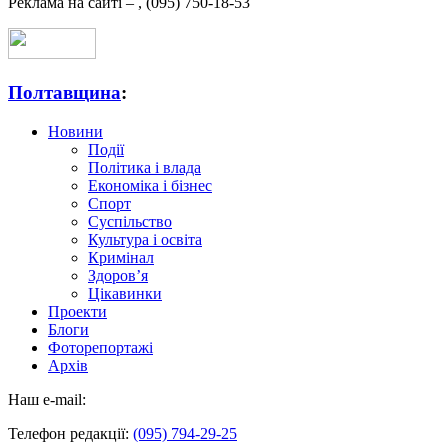
Реклама на сайті –
,
(095) 750-18-53
Полтавщина
:
Новини
Події
Політика і влада
Економіка і бізнес
Спорт
Суспільство
Культура і освіта
Кримінал
Здоров’я
Цікавинки
Проекти
Блоги
Фоторепортажі
Архів
Наш e-mail:
Телефон редакції:
(095) 794-29-25