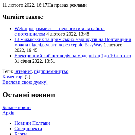
11 лютого 2022, 16:17
На правах реклами
Читайте також:
Web-программист — перспективная работа
с потенциалом
4 лютого 2022, 13:48
13 міжміських та приміських маршрутів на Полтавщини
можна відслідкувати через сервіс EasyWay
1 лютого
2022, 19:45
Електронний кабінет водія на модернізації до 10 лютого
31 січня 2022, 13:51
Теги:
інтернет
,
підприємництво
Коментарі
(
2
)
Вислови свою думку!
Останні новини
Більше новин
Архів
Новини Полтави
Спецпроекти
Блоги