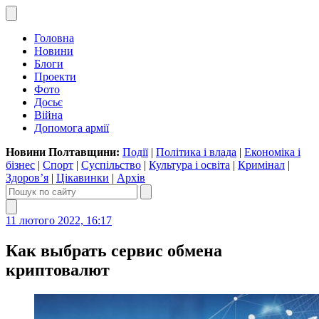
Головна
Новини
Блоги
Проекти
Фото
Досьє
Війна
Допомога армії
Новини Полтавщини:
Події
|
Політика і влада
|
Економіка і
бізнес
|
Спорт
|
Суспільство
|
Культура і освіта
|
Кримінал
|
Здоров’я
|
Цікавинки
|
Архів
11 лютого 2022, 16:17
Как выбрать сервис обмена
криптовалют