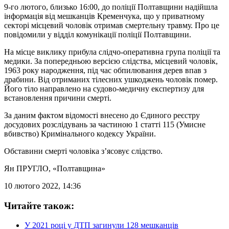
9-го лютого, близько 16:00, до поліції Полтавщини надійшла
інформація від мешканців Кременчука, що у приватному
секторі місцевий чоловік отримав смертельну травму. Про це
повідомили у відділ комунікації поліції Полтавщини.
На місце виклику прибула слідчо-оперативна група поліції та
медики. За попередньою версією слідства, місцевий чоловік,
1963 року народження, під час обпилювання дерев впав з
драбини. Від отриманих тілесних ушкоджень чоловік помер.
Його тіло направлено на судово-медичну експертизу для
встановлення причини смерті.
За даним фактом відомості внесено до Єдиного реєстру
досудових розслідувань за частиною 1 статті 115 (Умисне
вбивство) Кримінального кодексу України.
Обставини смерті чоловіка з’ясовує слідство.
Ян ПРУГЛО
, «Полтавщина»
10 лютого 2022, 14:36
Читайте також:
У 2021 році у ДТП загинули 128 мешканців