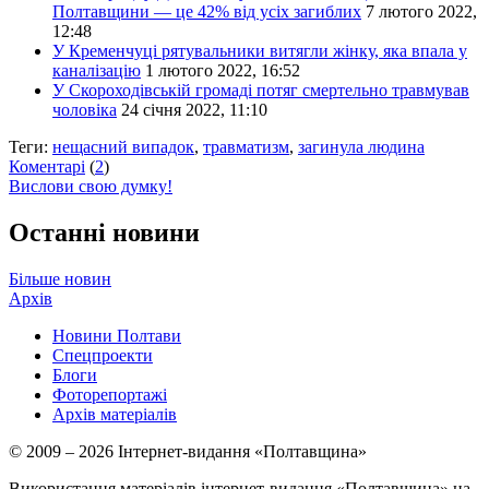
Полтавщини — це 42% від усіх загиблих
7 лютого 2022,
12:48
У Кременчуці рятувальники витягли жінку, яка впала у
каналізацію
1 лютого 2022, 16:52
У Скороходівській громаді потяг смертельно травмував
чоловіка
24 січня 2022, 11:10
Теги:
нещасний випадок
,
травматизм
,
загинула людина
Коментарі
(
2
)
Вислови свою думку!
Останні новини
Більше новин
Архів
Новини Полтави
Спецпроекти
Блоги
Фоторепортажі
Архів матеріалів
© 2009 – 2026 Інтернет-видання «Полтавщина»
Використання матеріалів інтернет-видання «Полтавщина» на