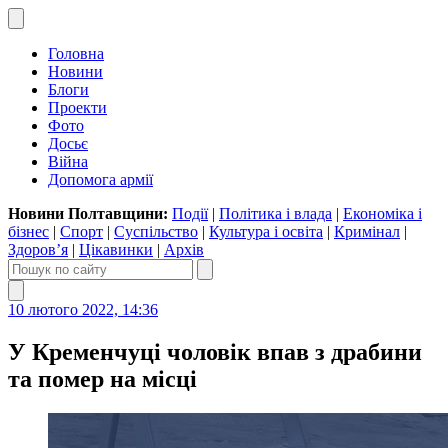
Головна
Новини
Блоги
Проекти
Фото
Досьє
Війна
Допомога армії
Новини Полтавщини:
Події
|
Політика і влада
|
Економіка і
бізнес
|
Спорт
|
Суспільство
|
Культура і освіта
|
Кримінал
|
Здоров’я
|
Цікавинки
|
Архів
10 лютого 2022, 14:36
У Кременчуці чоловік впав з драбини
та помер на місці