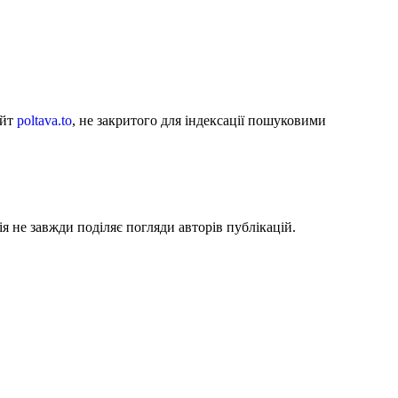
айт
poltava.to
, не закритого для індексації пошуковими
я не завжди поділяє погляди авторів публікацій.