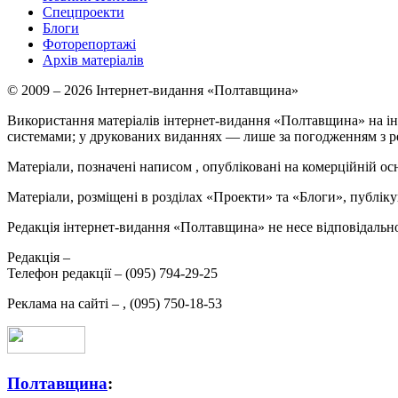
Спецпроекти
Блоги
Фоторепортажі
Архів матеріалів
© 2009 – 2026 Інтернет-видання «Полтавщина»
Використання матеріалів інтернет-видання «Полтавщина» на ін
системами; у друкованих виданнях — лише за погодженням з р
Матеріали, позначені написом
, опубліковані на комерційній ос
Матеріали, розміщені в розділах «Проекти» та «Блоги», публікую
Редакція інтернет-видання «Полтавщина» не несе відповідальнос
Редакція –
Телефон редакції –
(095) 794-29-25
Реклама на сайті –
,
(095) 750-18-53
Полтавщина
: