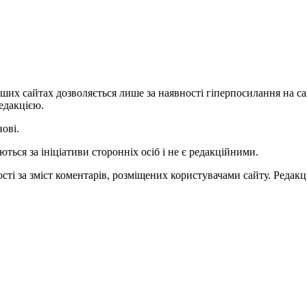
ших сайтах дозволяється лише за наявності гіперпосилання на с
едакцією.
нові.
ться за ініціативи сторонніх осіб і не є редакційними.
ті за зміст коментарів, розміщених користувачами сайту. Редакці