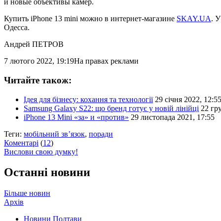
и новые объективы камер.
Купить iPhone 13 mini можно в интернет-магазине
SKAY.UA
. 
Одесса.
Андрей ПЕТРОВ
7 лютого 2022, 19:19
На правах реклами
Читайте також:
Ідея для бізнесу: кохання та технології
29 січня 2022, 12:5
Samsung Galaxy S22: що бренд готує у новій лінійці
22 гр
iPhone 13 Mini «за» и «против»
29 листопада 2021, 17:55
Теги:
мобільний зв’язок
,
поради
Коментарі
(
12
)
Вислови свою думку!
Останні новини
Більше новин
Архів
Новини Полтави