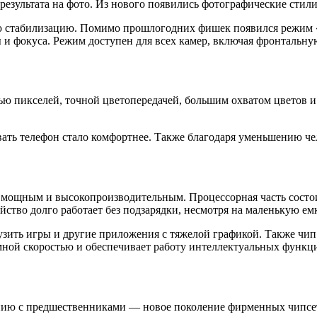
результата на фото. Из нового появились фотографические стили
кую стабилизацию. Помимо прошлогодних фишек появился режи
 и фокуса. Режим доступен для всех камер, включая фронтальну
ью пикселей, точной цветопередачей, большим охватом цветов и 
вать телефон стало комфортнее. Также благодаря уменьшению че
 мощным и высокопроизводительным. Процессорная часть состоит
ство долго работает без подзарядки, несмотря на маленькую емк
узить игры и другие приложения с тяжелой графикой. Также чи
мной скоростью и обеспечивает работу интеллектуальных функц
ению с предшественниками — новое поколение фирменных чипсет