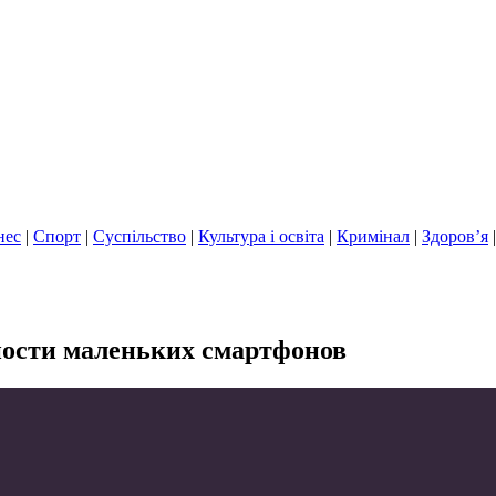
нес
|
Спорт
|
Суспільство
|
Культура і освіта
|
Кримінал
|
Здоров’я
ности маленьких смартфонов