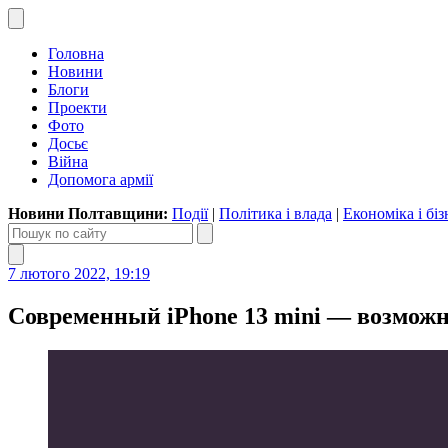
Головна
Новини
Блоги
Проекти
Фото
Досьє
Війна
Допомога армії
Новини Полтавщини:
Події
|
Політика і влада
|
Економіка і біз
7 лютого 2022, 19:19
Современный iPhone 13 mini — возмож