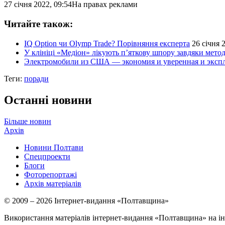
27 січня 2022, 09:54
На правах реклами
Читайте також:
IQ Option чи Olymp Trade? Порівняння експерта
26 січня 
У клініці «Медіон» лікують п’яткову шпору завдяки метод
Электромобили из США — экономия и уверенная и эксп
Теги:
поради
Останні новини
Більше новин
Архів
Новини Полтави
Спецпроекти
Блоги
Фоторепортажі
Архів матеріалів
© 2009 – 2026 Інтернет-видання «Полтавщина»
Використання матеріалів інтернет-видання «Полтавщина» на ін