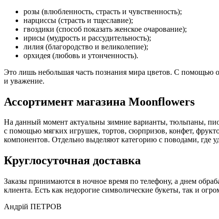
розы (влюбленность, страсть и чувственность);
нарциссы (страсть и тщеславие);
гвоздики (способ показать женское очарование);
ирисы (мудрость и рассудительность);
лилия (благородство и великолепие);
орхидея (любовь и утонченность).
Это лишь небольшая часть познания мира цветов. С помощью о
и уважение.
Ассортимент магазина Moonflowers
На данный момент актуальны зимние варианты, тюльпаны, пио
с помощью мягких игрушек, тортов, сюрпризов, конфет, фрук
компонентов. Отдельно выделяют категорию с поводами, где у
Круглосуточная доставка
Заказы принимаются в ночное время по телефону, а днем обраб
клиента. Есть как недорогие символические букеты, так и огр
Андрій ПЕТРОВ