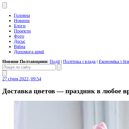
Головна
Новини
Блоги
Проекти
Фото
Досьє
Війна
Допомога армії
Новини Полтавщини:
Події
|
Політика і влада
|
Економіка і біз
27 січня 2022, 09:54
Доставка цветов — праздник в любое в