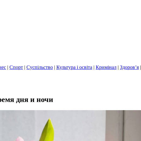
нес
|
Спорт
|
Суспільство
|
Культура і освіта
|
Кримінал
|
Здоров’я
ремя дня и ночи