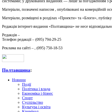
системами; у друкованих виданнях — лише за погодженням з р
Матеріали, позначені написом
, опубліковані на комерційній ос
Матеріали, розміщені в розділах «Проекти» та «Блоги», публікую
Редакція інтернет-видання «Полтавщина» не несе відповідальнос
Редакція –
Телефон редакції –
(095) 794-29-25
Реклама на сайті –
,
(095) 750-18-53
Полтавщина
:
Новини
Події
Політика і влада
Економіка і бізнес
Спорт
Суспільство
Культура і освіта
Кримінал