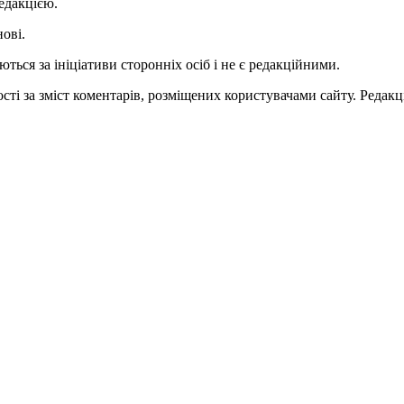
едакцією.
нові.
ться за ініціативи сторонніх осіб і не є редакційними.
ті за зміст коментарів, розміщених користувачами сайту. Редакці