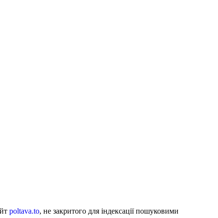
айт
poltava.to
, не закритого для індексації пошуковими