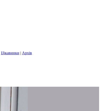
|
Цікавинки
|
Архів