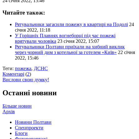
24 січня 2022, 13:46
Читайте також:
Рятувальники загасили пожежу в квартирі на Подолі
24
січня 2022, 11:18
У Горішніх Плавнях вогнеборці під час пожежі
врятували чоловіка
23 січня 2022, 15:07
Рятувальники Полтави приїхали на хибний виклик
через чорний дим з котельної за готелем «Київ»
22 січня
2022, 15:46
Теги:
пожежа
,
ДСНС
Коментарі
(
2
)
Вислови свою думку!
Останні новини
Більше новин
Архів
Новини Полтави
Спецпроекти
Блоги
Фоторепортажі