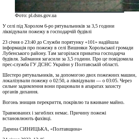
Фото: pl.dsns.gov.ua
У селі під Хоролом 6-ро рятувальників за 3,5 години
ліквідували пожежу в господарчій будівлі
23 січня о 23:40 до Служби порятунку «101» надійшла
інформація про пожежу в селі Вишняки Хорольської громади
Лубенського району. Там загорілася приватна господарча
будівля. Займання загасили за 3,5 години. Про це повідомила
прес-служба ГУ ДСНС України у Полтавській області.
Шестеро рятувальників, за допомогою двох пожежних машин,
локалізували пожежу о 02:50, а ліквідували — о 03:05. Через
сильне задимлення вони працювали в апаратах захисту
органів дихання.
Вогонь знищив перекриття, покрівлю та вживане майно.
Травмованих і загиблих немає. Причину пожежі
встановлюють фахівці.
Дарина СИНИЦЬКА
, «Полтавщина»