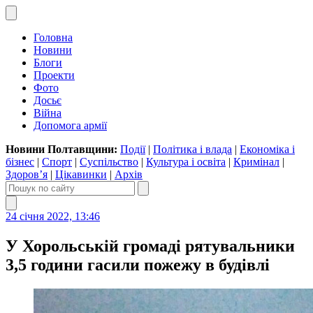
Головна
Новини
Блоги
Проекти
Фото
Досьє
Війна
Допомога армії
Новини Полтавщини:
Події
|
Політика і влада
|
Економіка і
бізнес
|
Спорт
|
Суспільство
|
Культура і освіта
|
Кримінал
|
Здоров’я
|
Цікавинки
|
Архів
24 січня 2022, 13:46
У Хорольській громаді рятувальники
3,5 години гасили пожежу в будівлі