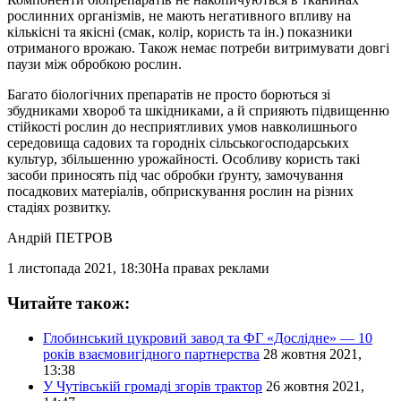
рослинних організмів, не мають негативного впливу на
кількісні та якісні (смак, колір, користь та ін.) показники
отриманого врожаю. Також немає потреби витримувати довгі
паузи між обробкою рослин.
Багато біологічних препаратів не просто борються зі
збудниками хвороб та шкідниками, а й сприяють підвищенню
стійкості рослин до несприятливих умов навколишнього
середовища садових та городніх сільськогосподарських
культур, збільшенню урожайності. Особливу користь такі
засоби приносять під час обробки ґрунту, замочування
посадкових матеріалів, обприскування рослин на різних
стадіях розвитку.
Андрій ПЕТРОВ
1 листопада 2021, 18:30
На правах реклами
Читайте також:
Глобинський цукровий завод та ФГ «Дослідне» — 10
років взаємовигідного партнерства
28 жовтня 2021,
13:38
У Чутівській громаді згорів трактор
26 жовтня 2021,