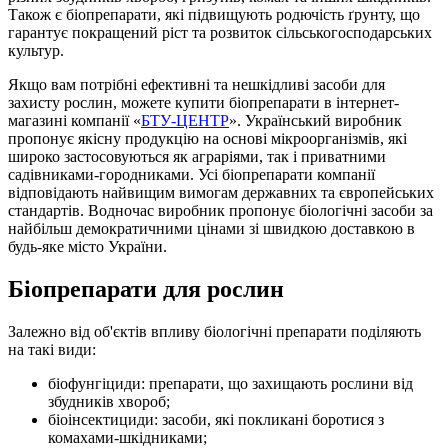
Також є біопрепарати, які підвищують родючість ґрунту, що
гарантує покращений ріст та розвиток сільськогосподарських
культур.
Якщо вам потрібні ефективні та нешкідливі засоби для
захисту рослин, можете купити біопрепарати в інтернет-
магазині компанії «
БТУ-ЦЕНТР
». Український виробник
пропонує якісну продукцію на основі мікроорганізмів, які
широко застосовуються як аграріями, так і приватними
садівниками-городниками. Усі біопрепарати компанії
відповідають найвищим вимогам державних та європейських
стандартів. Водночас виробник пропонує біологічні засоби за
найбільш демократичними цінами зі швидкою доставкою в
будь-яке місто України.
Біопрепарати для рослин
Залежно від об'єктів впливу біологічні препарати поділяють
на такі види:
біофунгіциди: препарати, що захищають рослини від
збудників хвороб;
біоінсектициди: засоби, які покликані боротися з
комахами-шкідниками;