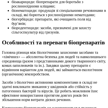
біоакарициди: біопрепарати для боротьби з
рослинноїдними кліщами;
біонематоциди: продукція зі спеціальними речовинами в
складі, які борються з рослиноїдними нематодами;
біогербіциди: препарати, які очищають поля від
бур’янів;
біородентициди: засоби, призначені для захисту
сільгоспкультур від гризунів.
Особливості та переваги біопрепаратів
Головна різниця між біологічними захисними засобами та
«хімічних» — абсолютна безпека для людей та навколишнього
середовища (разом з представниками дикого тваринного світу,
комах-запилювачів та ін.). Завдяки цьому препарати є
відмінним варіантом для людей, які займаються екологічним
(органічним) землеробством.
Засоби з біологічно активними компонентами в складі не
здатні викликати звикання у шкідників або стійкість у
патогенних бактерій та вірусів. Це робить можливим їхнє
ефективне використання протягом довгих років без
збільшення норм витрати дієвих речовин.
Компоненти біопрепаратів не накопичуються в тканинах