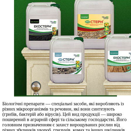
Біологічні препарати — спеціальні засоби, які виробляють із
різних мікроорганізмів та речовин, які вони синтезують
(грибів, бактерій або вірусів). Цей вид продукції — широко
поширений в аграрній сфері та сільському господарстві. Його
головним призначенням є захист вирощуваних рослин від
різних збудників хвороб, гризунів, комах та інших шкідників.