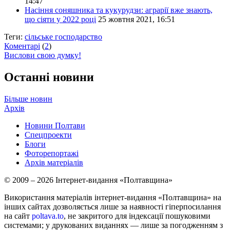
14:47
Насіння соняшника та кукурудзи: аграрії вже знають,
що сіяти у 2022 році
25 жовтня 2021, 16:51
Теги:
сільське господарство
Коментарі
(
2
)
Вислови свою думку!
Останні новини
Більше новин
Архів
Новини Полтави
Спецпроекти
Блоги
Фоторепортажі
Архів матеріалів
© 2009 – 2026 Інтернет-видання «Полтавщина»
Використання матеріалів інтернет-видання «Полтавщина» на
інших сайтах дозволяється лише за наявності гіперпосилання
на сайт
poltava.to
, не закритого для індексації пошуковими
системами; у друкованих виданнях — лише за погодженням з