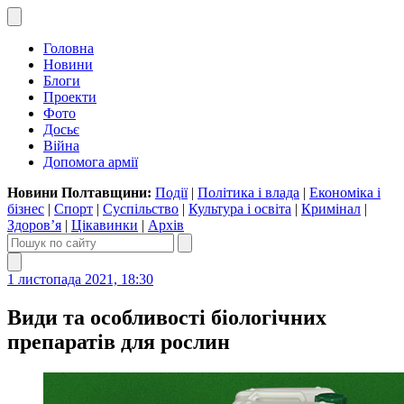
Головна
Новини
Блоги
Проекти
Фото
Досьє
Війна
Допомога армії
Новини Полтавщини:
Події
|
Політика і влада
|
Економіка і
бізнес
|
Спорт
|
Суспільство
|
Культура і освіта
|
Кримінал
|
Здоров’я
|
Цікавинки
|
Архів
1 листопада 2021, 18:30
Види та особливості біологічних
препаратів для рослин