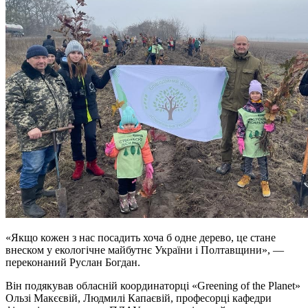
«Якщо кожен з нас посадить хоча б одне дерево, це стане
внеском у екологічне майбутнє України і Полтавщини», —
переконаний Руслан Богдан.
Він подякував обласній координаторці «Greening of the Planet»
Ользі Макєєвій, Людмилі Капаєвій, професорці кафедри