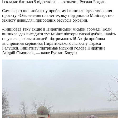
і складає близько 9 відсотків», — зазначив Руслан Богдан.
Саме через цю глобальну проблему і виникла ідея створення
проєкту «Озеленення планети», яку підтримало Міністерство
захисту довкілля і природних ресурсів України.
«Ініціював таку акцію в Пирятинській міській громаді. Коли
виникла ідея висадити тут майже півтори тисячі дубків, навіть
не уявляв, скільки людей підтримають її! Акція пройшла
за сприяння керівника Пирятинського лісгоспу Тараса
Галушки. Ініціативу підтримав міський голова Пирятина
Андрій Сімонов», — каже Руслан Богдан.