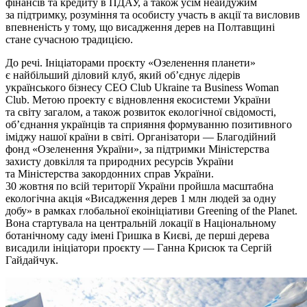
фінансів та кредиту в ПДАУ, а також усім неайдужим
за підтримку, розуміння та особисту участь в акції та висловив
впевненість у тому, що висадження дерев на Полтавщині
стане сучасною традицією.
До речі. Ініціаторами проєкту «Озеленення планети»
є найбільший діловий клуб, який об’єднує лідерів
українського бізнесу CEO Club Ukraine та Business Woman
Club. Метою проекту є відновлення екосистеми України
та світу загалом, а також розвиток екологічної свідомості,
об’єднання українців та сприяння формуванню позитивного
іміджу нашої країни в світі. Організатори — Благодійний
фонд «Озеленення України», за підтримки Міністерства
захисту довкілля та природних ресурсів України
та Міністерства закордонних справ України.
30 жовтня по всій території України пройшла масштабна
екологічна акція «Висадження дерев 1 млн людей за одну
добу» в рамках глобальної екоініціативи Greening of the Planet.
Вона стартувала на центральній локації в Національному
ботанічному саду імені Гришка в Києві, де перші дерева
висадили ініціатори проєкту — Ганна Крисюк та Сергій
Гайдайчук.