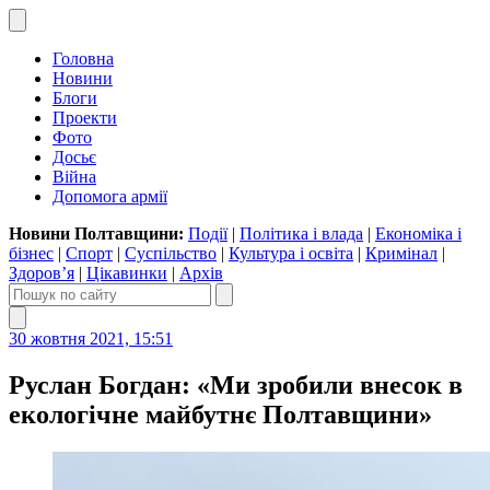
Головна
Новини
Блоги
Проекти
Фото
Досьє
Війна
Допомога армії
Новини Полтавщини:
Події
|
Політика і влада
|
Економіка і
бізнес
|
Спорт
|
Суспільство
|
Культура і освіта
|
Кримінал
|
Здоров’я
|
Цікавинки
|
Архів
30 жовтня 2021, 15:51
Руслан Богдан: «Ми зробили внесок в
екологічне майбутнє Полтавщини»