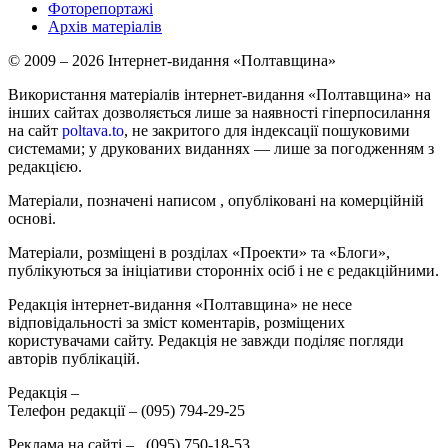
Фоторепортажі
Архів матеріалів
© 2009 – 2026 Інтернет-видання «Полтавщина»
Використання матеріалів інтернет-видання «Полтавщина» на
інших сайтах дозволяється лише за наявності гіперпосилання
на сайт
poltava.to
, не закритого для індексації пошуковими
системами; у друкованих виданнях — лише за погодженням з
редакцією.
Матеріали, позначені написом
, опубліковані на комерційній
основі.
Матеріали, розміщені в розділах «Проекти» та «Блоги»,
публікуються за ініціативи сторонніх осіб і не є редакційними.
Редакція інтернет-видання «Полтавщина» не несе
відповідальності за зміст коментарів, розміщених
користувачами сайту. Редакція не завжди поділяє погляди
авторів публікацій.
Редакція –
Телефон редакції –
(095) 794-29-25
Реклама на сайті –
,
(095) 750-18-53