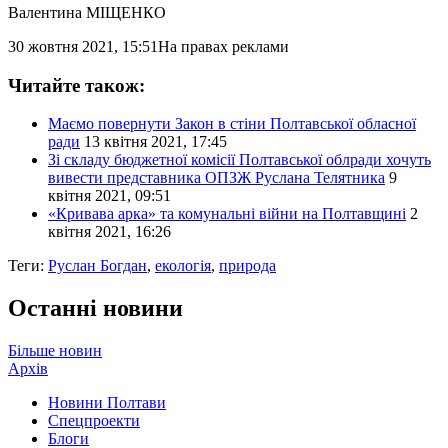
Валентина МІЩЕНКО
30 жовтня 2021, 15:51
На правах реклами
Читайте також:
Маємо повернути Закон в стіни Полтавської обласної
ради
13 квітня 2021, 17:45
Зі складу бюджетної комісії Полтавської облради хочуть
вивести представника ОПЗЖ Руслана Телятника
9
квітня 2021, 09:51
«Кривава арка» та комунальні війни на Полтавщині
2
квітня 2021, 16:26
Теги:
Руслан Богдан
,
екологія
,
природа
Останні новини
Більше новин
Архів
Новини Полтави
Спецпроекти
Блоги