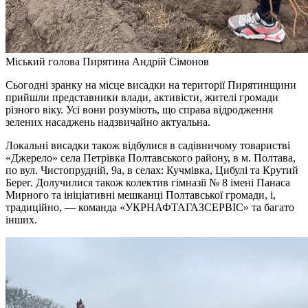
Міський голова Пирятина Андрій Сімонов
Сьогодні зранку на місце висадки на території Пирятинщини
прийшли представники влади, активісти, жителі громади
різного віку. Усі вони розуміють, що справа відродження
зелених насаджень надзвичайно актуальна.
Локальні висадки також відбулися в садівничому товаристві
«Джерело» села Петрівка Полтавського району, в м. Полтава,
по вул. Чистопрудній, 9а, в селах: Кучмівка, Цибулі та Крутий
Берег. Долучилися також колектив гімназії № 8 імені Панаса
Мирного та ініціативні мешканці Полтавської громади, і,
традиційно, — команда «УКРНАФТАГАЗСЕРВІС» та багато
інших.