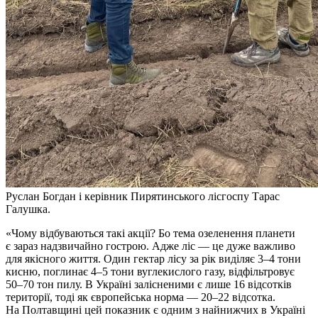
Руслан Богдан і керівник Пирятинського лісгоспу Тарас
Галушка.
«Чому відбуваються такі акції? Бо тема озеленення планети
є зараз надзвичайно гострою. Адже ліс — це дуже важливо
для якісного життя. Один гектар лісу за рік виділяє 3–4 тони
кисню, поглинає 4–5 тони вуглекислого газу, відфільтровує
50–70 тон пилу. В Україні залісненими є лише 16 відсотків
території, тоді як європейська норма — 20–22 відсотка.
На Полтавщині цей показник є одним з найнижчих в Україні