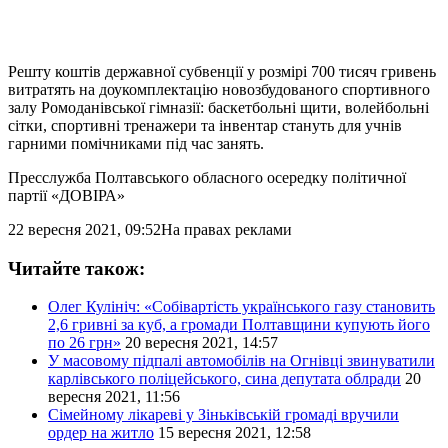
Решту коштів державної субвенції у розмірі 700 тисяч гривень
витратять на доукомплектацію новозбудованого спортивного
залу Ромоданівської гімназії: баскетбольні щити, волейбольні
сітки, спортивні тренажери та інвентар стануть для учнів
гарними помічниками під час занять.
Пресслужба Полтавського обласного осередку політичної
партії «ДОВІРА»
22 вересня 2021, 09:52
На правах реклами
Читайте також:
Олег Кулініч: «Собівартість українського газу становить
2,6 гривні за куб, а громади Полтавщини купують його
по 26 грн»
20 вересня 2021, 14:57
У масовому підпалі автомобілів на Огнівці звинуватили
карлівського поліцейського, сина депутата облради
20
вересня 2021, 11:56
Сімейному лікареві у Зіньківській громаді вручили
ордер на житло
15 вересня 2021, 12:58