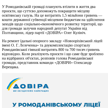
У Ромоданівській громаді планують втілити в життя два
проєкти, що суттєво допоможуть покращити місцеву
освітянську галузь. На це витратять 1,5 мільйони гривень —
кошти державної субвенції місцевим бюджетам на здійснення
заходів щодо соціально-економічного розвитку території, що
для громади залучив народний депутат України від
Полтавщини, лідер партії «ДОВІРА» Олег Кулініч.
На ремонт їдальні опорного закладу «Новооріхівський ліцей
імені О. Г. Лелеченка» та доукомплектацію спортзалу
Ромоданівської гімназії витратять 800 та 700 тисяч гривень
відповідно. Коли реалізують проєкти і що саме буде зроблено
на відібраних об'єктах, розповів голова Ромоданівської
громади, представник команди «ДОВІРИ» Олександр
Верещака.