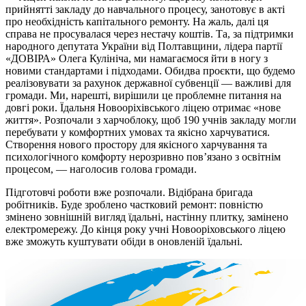
прийнятті закладу до навчального процесу, занотовує в акті
про необхідність капітального ремонту. На жаль, далі ця
справа не просувалася через нестачу коштів. Та, за підтримки
народного депутата України від Полтавщини, лідера партії
«ДОВІРА» Олега Кулініча, ми намагаємося йти в ногу з
новими стандартами і підходами. Обидва проєкти, що будемо
реалізовувати за рахунок державної субвенції — важливі для
громади. Ми, нарешті, вирішили це проблемне питання на
довгі роки. Їдальня Новооріхівського ліцею отримає «нове
життя». Розпочали з харчоблоку, щоб 190 учнів закладу могли
перебувати у комфортних умовах та якісно харчуватися.
Створення нового простору для якісного харчування та
психологічного комфорту нерозривно пов’язано з освітнім
процесом, — наголосив голова громади.
Підготовчі роботи вже розпочали. Відібрана бригада
робітників. Буде зроблено частковий ремонт: повністю
змінено зовнішній вигляд їдальні, настінну плитку, замінено
електромережу. До кінця року учні Новооріховського ліцею
вже зможуть куштувати обіди в оновленій їдальні.