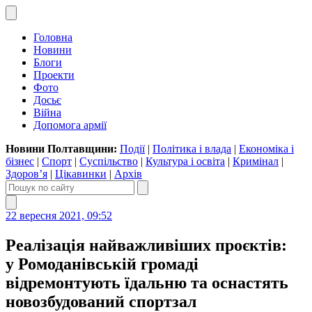
Головна
Новини
Блоги
Проекти
Фото
Досьє
Війна
Допомога армії
Новини Полтавщини:
Події
|
Політика і влада
|
Економіка і
бізнес
|
Спорт
|
Суспільство
|
Культура і освіта
|
Кримінал
|
Здоров’я
|
Цікавинки
|
Архів
22 вересня 2021, 09:52
Реалізація найважливіших проєктів:
у Ромоданівській громаді
відремонтують їдальню та оснастять
новозбудований спортзал