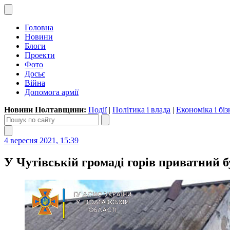
Головна
Новини
Блоги
Проекти
Фото
Досьє
Війна
Допомога армії
Новини Полтавщини:
Події
|
Політика і влада
|
Економіка і біз
4 вересня 2021, 15:39
У Чутівській громаді горів приватний 