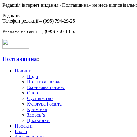
Редакція інтернет-видання «Полтавщина» не несе відповідальнос
Редакція –
Телефон редакції –
(095) 794-29-25
Реклама на сайті –
,
(095) 750-18-53
Полтавщина
:
Новини
Події
Політика і влада
Економіка і бізнес
Спорт
Суспільство
Культура і освіта
Кримінал
Здоров’я
Цікавинки
Проекти
Блоги
Фоторепортажі