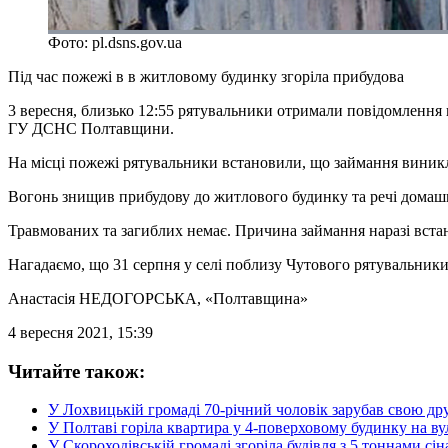
Фото: pl.dsns.gov.ua
Під час пожежі в в житловому будинку згоріла прибудова
3 вересня, близько 12:55 рятувальники отримали повідомлення 
ГУ ДСНС Полтавщини.
На місці пожежі рятувальники встановили, що займання виникло
Вогонь знищив прибудову до житлового будинку та речі домашн
Травмованих та загиблих немає. Причина займання наразі вста
Нагадаємо, що 31 серпня у селі поблизу Чутового рятувальник
Анастасія НЕДОГОРСЬКА
, «Полтавщина»
4 вересня 2021, 15:39
Читайте також:
У Лохвицькій громаді 70-річний чоловік зарубав свою д
У Полтаві горіла квартира у 4-поверховому будинку на в
У Скороходівській громаді згоріла будівля з 5 тоннами сін