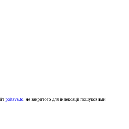
айт
poltava.to
, не закритого для індексації пошуковими