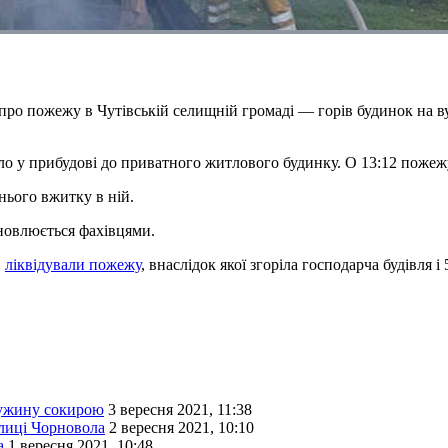
про пожежу в Чутівській селищній громаді — горів будинок на в
 у прибудові до приватного житлового будинку. О 13:12 пожежу 
ього вжитку в ній.
новлюється фахівцями.
и
ліквідували пожежу
, внаслідок якої згоріла господарча будівля і 
ружину сокирою
3 вересня 2021, 11:38
улиці Чорновола
2 вересня 2021, 10:10
а
1 вересня 2021, 10:48