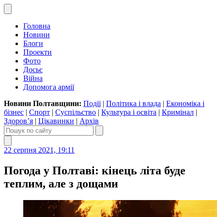
Головна
Новини
Блоги
Проекти
Фото
Досьє
Війна
Допомога армії
Новини Полтавщини:
Події
|
Політика і влада
|
Економіка і
бізнес
|
Спорт
|
Суспільство
|
Культура і освіта
|
Кримінал
|
Здоров’я
|
Цікавинки
|
Архів
22 серпня 2021, 19:11
Погода у Полтаві: кінець літа буде
теплим, але з дощами