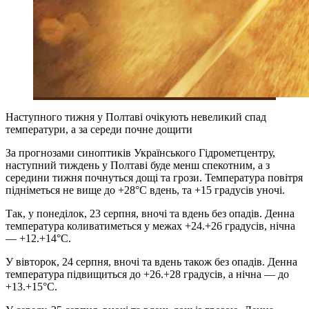
Наступного тижня у Полтаві очікують невеликий спад
температури, а за середи почне дощити
За прогнозами синоптиків Українського Гідрометцентру,
наступний тиждень у Полтаві буде менш спекотним, а з
середини тижня почнуться дощі та грози. Температура повітря
підніметься не вище до +28°C вдень, та +15 градусів уночі.
Так, у понеділок, 23 серпня, вночі та вдень без опадів. Денна
температура коливатиметься у межах +24.+26 градусів, нічна
— +12.+14°C.
У вівторок, 24 серпня, вночі та вдень також без опадів. Денна
температура підвищиться до +26.+28 градусів, а нічна — до
+13.+15°C.