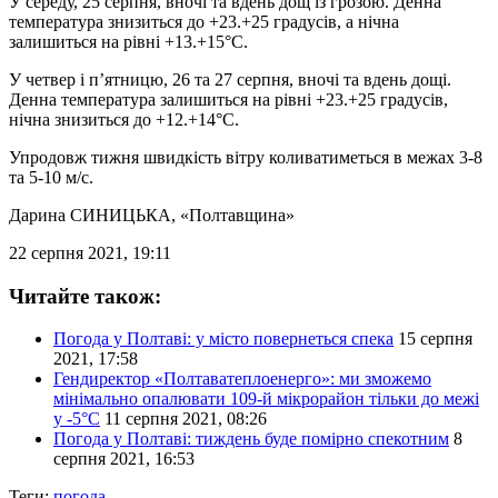
У середу, 25 серпня, вночі та вдень дощ із грозою. Денна
температура знизиться до +23.+25 градусів, а нічна
залишиться на рівні +13.+15°C.
У четвер і п’ятницю, 26 та 27 серпня, вночі та вдень дощі.
Денна температура залишиться на рівні +23.+25 градусів,
нічна знизиться до +12.+14°C.
Упродовж тижня швидкість вітру коливатиметься в межах 3-8
та 5-10 м/с.
Дарина СИНИЦЬКА
, «Полтавщина»
22 серпня 2021, 19:11
Читайте також:
Погода у Полтаві: у місто повернеться спека
15 серпня
2021, 17:58
Гендиректор «Полтаватеплоенерго»: ми зможемо
мінімально опалювати 109-й мікрорайон тільки до межі
у -5°C
11 серпня 2021, 08:26
Погода у Полтаві: тиждень буде помірно спекотним
8
серпня 2021, 16:53
Теги:
погода