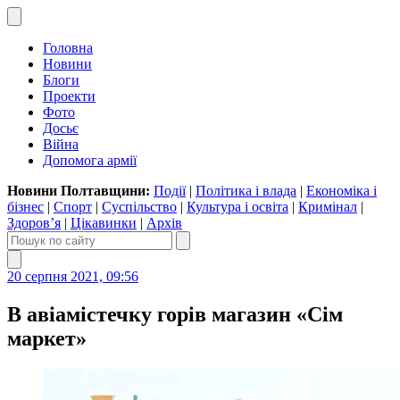
Головна
Новини
Блоги
Проекти
Фото
Досьє
Війна
Допомога армії
Новини Полтавщини:
Події
|
Політика і влада
|
Економіка і
бізнес
|
Спорт
|
Суспільство
|
Культура і освіта
|
Кримінал
|
Здоров’я
|
Цікавинки
|
Архів
20 серпня 2021, 09:56
В авіамістечку горів магазин «Сім
маркет»