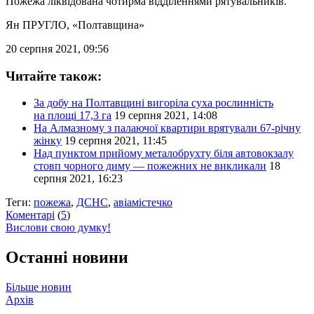
Пожежа ліквідована чотирма відділеннями рятувальників.
Ян ПРУГЛО
, «Полтавщина»
20 серпня 2021, 09:56
Читайте також:
За добу на Полтавщині вигоріла суха рослинність
на площі 17,3 га
19 серпня 2021, 14:08
На Алмазному з палаючої квартири врятували 67-річну
жінку
19 серпня 2021, 11:45
Над пунктом прийому металобрухту біля автовокзалу
стовп чорного диму — пожежних не викликали
18
серпня 2021, 16:23
Теги:
пожежа
,
ДСНС
,
авіамістечко
Коментарі
(
5
)
Вислови свою думку!
Останні новини
Більше новин
Архів