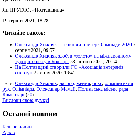
Ян ПРУГЛО
, «Полтавщина»
19 серпня 2021, 18:28
Читайте також:
Олександр Хижняк — срібний призер Олімпіади 2020
7
серпня 2021, 09:57
Олександр Хижняк здобув «золото» на міжнародному
турнірі з боксу в Болгарії
28 лютого 2021, 20:14
На Полтавщині створили ГО «Асоціація ветеранів
спорту»
2 липня 2020, 18:41
Теги:
Олександр Хижняк
,
нагородження
,
бокс
,
олімпійський
рух
,
Олімпіада
,
Олександр Мамай
,
Полтавська міська рада
Коментарі
(
20
)
Вислови свою думку!
Останні новини
Більше новин
Архів