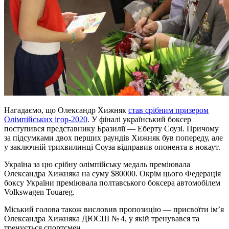
Нагадаємо, що Олександр Хижняк
став срібним призером
Олімпійських ігор-2020
. У фіналі український боксер
поступився представнику Бразилії — Еберту Соузі. Причому
за підсумками двох перших раундів Хижняк був попереду, але
у заключній трихвилинці Соуза відправив опонента в нокаут.
Україна за цю срібну олімпійську медаль преміювала
Олександра Хижняка на суму $80000. Окрім цього Федерація
боксу України преміювала полтавського боксера автомобілем
Volkswagen Touareg.
Міський голова також висловив пропозицію — присвоїти ім’я
Олександра Хижняка ДЮСШ № 4, у якій тренувався та
тренується спортсмен.