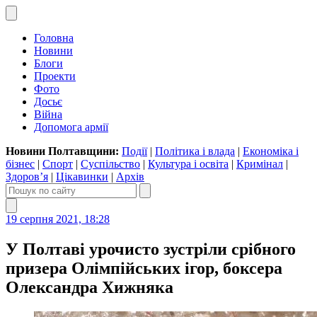
Головна
Новини
Блоги
Проекти
Фото
Досьє
Війна
Допомога армії
Новини Полтавщини:
Події
|
Політика і влада
|
Економіка і
бізнес
|
Спорт
|
Суспільство
|
Культура і освіта
|
Кримінал
|
Здоров’я
|
Цікавинки
|
Архів
19 серпня 2021, 18:28
У Полтаві урочисто зустріли срібного
призера Олімпійських ігор, боксера
Олександра Хижняка