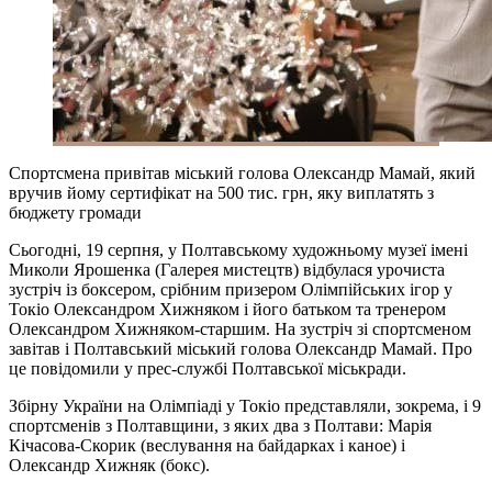
Спортсмена привітав міський голова Олександр Мамай, який
вручив йому сертифікат на 500 тис. грн, яку виплатять з
бюджету громади
Сьогодні, 19 серпня, у Полтавському художньому музеї імені
Миколи Ярошенка (Галерея мистецтв) відбулася урочиста
зустріч із боксером, срібним призером Олімпійських ігор у
Токіо Олександром Хижняком і його батьком та тренером
Олександром Хижняком-старшим. На зустріч зі спортсменом
завітав і Полтавський міський голова Олександр Мамай. Про
це повідомили у прес-службі Полтавської міськради.
Збірну України на Олімпіаді у Токіо представляли, зокрема, і 9
спортсменів з Полтавщини, з яких два з Полтави: Марія
Кічасова-Скорик (веслування на байдарках і каное) і
Олександр Хижняк (бокс).