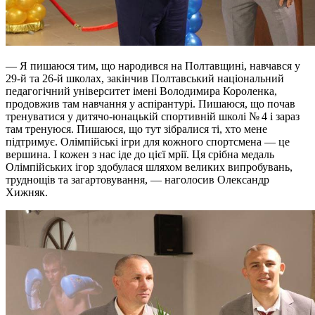
— Я пишаюся тим, що народився на Полтавщині, навчався у
29-й та 26-й школах, закінчив Полтавський національний
педагогічний університет імені Володимира Короленка,
продовжив там навчання у аспірантурі. Пишаюся, що почав
тренуватися у дитячо-юнацькій спортивній школі № 4 і зараз
там тренуюся. Пишаюся, що тут зібралися ті, хто мене
підтримує. Олімпійські ігри для кожного спортсмена — це
вершина. І кожен з нас іде до цієї мрії. Ця срібна медаль
Олімпійських ігор здобулася шляхом великих випробувань,
труднощів та загартовування, — наголосив Олександр
Хижняк.