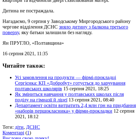
квартири та відчинили двері схвильованій матері.
Дитина не постраждала.
Нагадаємо, 9 серпня у Заводському Миргородського району
чергове відділення ДСНС
зняло дитину з балкона третього
поверху
, яку батьки залишили без нагляду.
Ян ПРУГЛО
, «Полтавщина»
16 серпня 2021, 11:35
Читайте також:
Усі замовлення на продукти — фірмі-прокладці
Сергієнка: КП «Добробут» готується до харчування
полтавських школярів
15 серпня 2021, 18:25
Як зміниться навчання у полтавських школах після
поділу на гімназії й ліцеї
13 серпня 2021, 08:40
Департамент освіти витратить 2,4 млн грн на придбання
«наборів першокласника» у фірми-прокладки
12 серпня
2021, 18:12
Теги:
діти
,
ДСНС
Коментарі
(
1
)
Вислови свою думку!