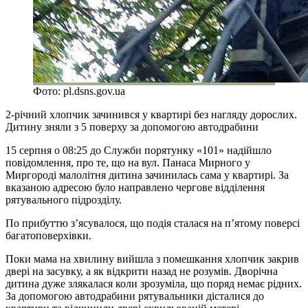
Фото: pl.dsns.gov.ua
2-річний хлопчик зачинився у квартирі без нагляду дорослих.
Дитину зняли з 5 поверху за допомогою автодрабини
15 серпня о 08:25 до Служби порятунку «101» надійшло
повідомлення, про те, що на вул. Панаса Мирного у
Миргороді малолітня дитина зачинилась сама у квартирі. За
вказаною адресою було направлено чергове відділення
рятувального підрозділу.
По прибуттю з’ясувалося, що подія сталася на п’ятому поверсі
багатоповерхівки.
Поки мама на хвилину вийшла з помешкання хлопчик закрив
двері на засувку, а як відкрити назад не розумів. Дворічна
дитина дуже злякалася коли зрозуміла, що поряд немає рідних.
За допомогою автодрабини рятувальники дісталися до