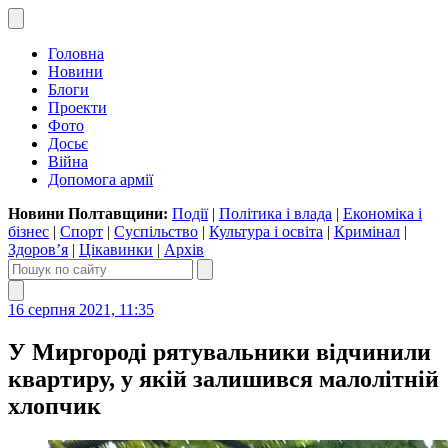
Головна
Новини
Блоги
Проекти
Фото
Досьє
Війна
Допомога армії
Новини Полтавщини:
Події
|
Політика і влада
|
Економіка і
бізнес
|
Спорт
|
Суспільство
|
Культура і освіта
|
Кримінал
|
Здоров’я
|
Цікавинки
|
Архів
16 серпня 2021, 11:35
У Миргороді рятувальники відчинили
квартиру, у якій залишився малолітній
хлопчик