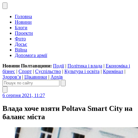
Головна
Новини
Блоги
Проекти
Фото
Досьє
Війна
Допомога армії
Новини Полтавщини:
Події
|
Політика і влада
|
Економіка і
бізнес
|
Спорт
|
Суспільство
|
Культура і освіта
|
Кримінал
|
Здоров’я
|
Цікавинки
|
Архів
6 серпня 2021, 11:27
Влада хоче взяти Poltava Smart City на
баланс міста