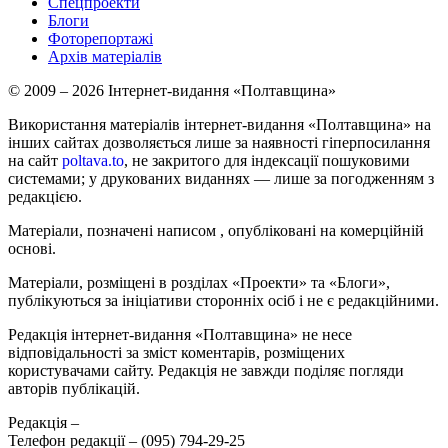
Спецпроекти
Блоги
Фоторепортажі
Архів матеріалів
© 2009 – 2026 Інтернет-видання «Полтавщина»
Використання матеріалів інтернет-видання «Полтавщина» на
інших сайтах дозволяється лише за наявності гіперпосилання
на сайт
poltava.to
, не закритого для індексації пошуковими
системами; у друкованих виданнях — лише за погодженням з
редакцією.
Матеріали, позначені написом
, опубліковані на комерційній
основі.
Матеріали, розміщені в розділах «Проекти» та «Блоги»,
публікуються за ініціативи сторонніх осіб і не є редакційними.
Редакція інтернет-видання «Полтавщина» не несе
відповідальності за зміст коментарів, розміщених
користувачами сайту. Редакція не завжди поділяє погляди
авторів публікацій.
Редакція –
Телефон редакції –
(095) 794-29-25