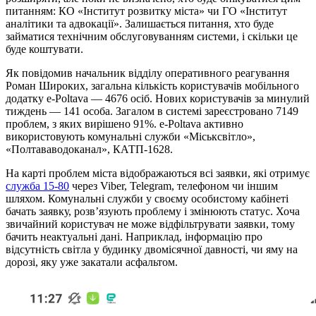
питанням: КО «Інститут розвитку міста» чи ГО «Інститут
аналітики та адвокації». Залишається питання, хто буде
займатися технічним обслуговуванням системи, і скільки це
буде коштувати.
Як повідомив начальник відділу оперативного реагування
Роман Широких, загальна кількість користувачів мобільного
додатку e-Poltava — 4676 осіб. Нових користувачів за минулий
тиждень — 141 особа. Загалом в системі зареєстровано 7149
проблем, з яких вирішено 91%. e-Poltava активно
використовують комунальні служби «Міськсвітло»,
«Полтававодоканал», КАТП-1628.
На карті проблем міста відображаються всі заявки, які отримує
служба 15-80
через Viber, Telegram, телефоном чи іншим
шляхом. Комунальні служби у своєму особистому кабінеті
бачать заявку, розв’язують проблему і змінюють статус. Хоча
звичайний користувач не може відфільтрувати заявки, тому
бачить неактуальні дані. Наприклад, інформацію про
відсутність світла у будинку двомісячної давності, чи яму на
дорозі, яку уже закатали асфальтом.