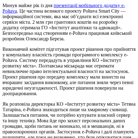
Минув майже рік із дня
презентації мобільного додатку e-
Poltava
. Це частина великого проекту Poltava Smart City —
інформаційної системи, яка має об’єднати всі електронні
сервіси міста. 2 млн грн грантових коштів на розробку
додатку отримала ГО «Інститут аналітики та адвокації».
Безпосередньо над створенням e-Poltava працював київський
розробник Олександр Береза.
Виконавчий комітет підготував проект рішення про прийняття
у комунальну власність громади програмного комплексу e-
Poltava. Систему передадуть в управління КО «Інститут
розвитку міста». Полтавська міськрада має отримати
невиключне право інтелектуальної власності на застосунок.
Проект рішення про передачу комплексу мали винести на
вчорашнє засідання виконкому, але питання зняли через певні
юридичні неузгодженості. Проект рішення повернули на
доопрацювання.
Як розповіла директорка КО «Інститут розвитку міста» Тетяна
Татаріна, e-Poltava знаходиться лише на хмарному сховищі.
Залишається питання, чи потрібно купувати власний сервер
та іншу техніку. Мова йде про захист персональних даних
громадян, щоби питань не виникало, ні в мешканців, ні в
правоохоронних органів. Застосунок e-Poltava і далі планують
розширяти, але поки не визначено, хто буде опікуватися цим