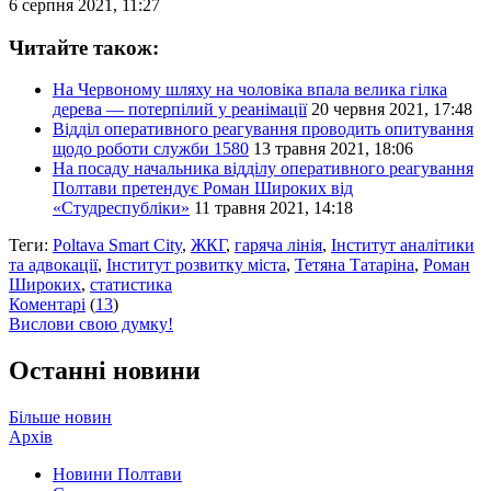
6 серпня 2021, 11:27
Читайте також:
На Червоному шляху на чоловіка впала велика гілка
дерева — потерпілий у реанімації
20 червня 2021, 17:48
Відділ оперативного реагування проводить опитування
щодо роботи служби 1580
13 травня 2021, 18:06
На посаду начальника відділу оперативного реагування
Полтави претендує Роман Широких від
«Студреспубліки»
11 травня 2021, 14:18
Теги:
Poltava Smart City
,
ЖКГ
,
гаряча лінія
,
Інститут аналітики
та адвокації
,
Інститут розвитку міста
,
Тетяна Татаріна
,
Роман
Широких
,
статистика
Коментарі
(
13
)
Вислови свою думку!
Останні новини
Більше новин
Архів
Новини Полтави