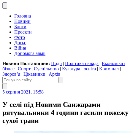
Головна
Новини
Блоги
Проекти
Фото
Досьє
Війна
Допомога армії
Новини Полтавщини:
Події
|
Політика і влада
|
Економіка і
бізнес
|
Спорт
|
Суспільство
|
Культура і освіта
|
Кримінал
|
Здоров’я
|
Цікавинки
|
Архів
5 серпня 2021, 15:58
У селі під Новими Санжарами
рятувальники 4 години гасили пожежу
сухої трави