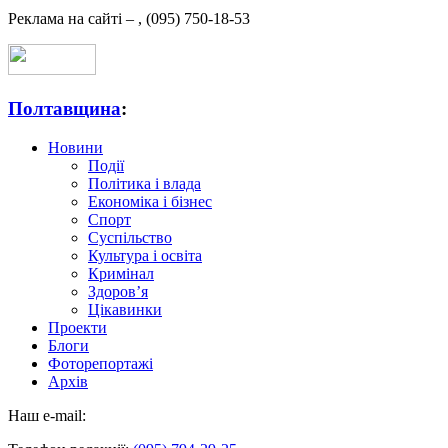
Реклама на сайті –
,
(095) 750-18-53
Полтавщина
:
Новини
Події
Політика і влада
Економіка і бізнес
Спорт
Суспільство
Культура і освіта
Кримінал
Здоров’я
Цікавинки
Проекти
Блоги
Фоторепортажі
Архів
Наш e-mail: