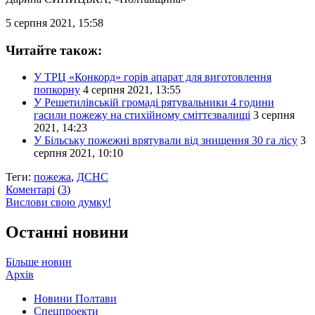
5 серпня 2021, 15:58
Читайте також:
У ТРЦ «Конкорд» горів апарат для виготовлення
попкорну
4 серпня 2021, 13:55
У Решетилівській громаді рятувальники 4 години
гасили пожежу на стихійному сміттєзвалищі
3 серпня
2021, 14:23
У Більську пожежні врятували від знищення 30 га лісу
3
серпня 2021, 10:10
Теги:
пожежа
,
ДСНС
Коментарі
(
3
)
Вислови свою думку!
Останні новини
Більше новин
Архів
Новини Полтави
Спецпроекти