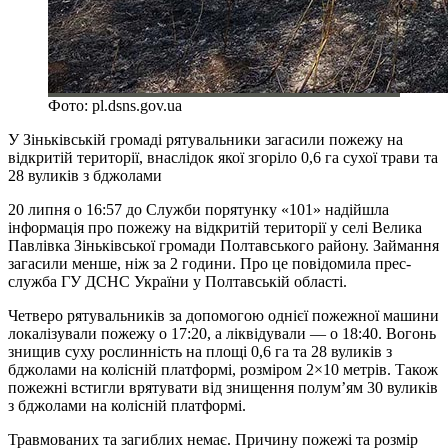
Фото: pl.dsns.gov.ua
У Зіньківській громаді рятувальники загасили пожежу на
відкритій території, внаслідок якої згоріло 0,6 га сухої трави та
28 вуликів з бджолами
20 липня о 16:57 до Служби порятунку «101» надійшла
інформація про пожежу на відкритій території у селі Велика
Павлівка Зіньківської громади Полтавського району. Займання
загасили менше, ніж за 2 години. Про це повідомила прес-
служба ГУ ДСНС України у Полтавській області.
Четверо рятувальників за допомогою однієї пожежної машини
локалізували пожежу о 17:20, а ліквідували — о 18:40. Вогонь
знищив суху рослинність на площі 0,6 га та 28 вуликів з
бджолами на колісній платформі, розміром 2×10 метрів. Також
пожежні встигли врятувати від знищення полум’ям 30 вуликів
з бджолами на колісній платформі.
Травмованих та загиблих немає. Причину пожежі та розмір