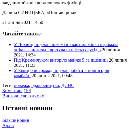
завданих збитків встановлюють фахівці.
Дарина СИНИЦЬКА
, «Полтавщина»
21 липня 2021, 14:50
Читайте також:
У Лохвиці під час пожежі в квартирі жінка отримала
опіки — пожежні врятували шістьох сусідів
20 липня
2021, 14:34
Під Кременчуком вигоріло майже 5 га пшениці
20 липня
2021, 11:23
У Білицькій громаді під час роботи в полі згорів
комбайн
20 липня 2021, 09:48
Теги:
пожежа
,
бджільництво
,
ДСНС
Коментарі
(
10
)
Вислови свою думку!
Останні новини
Більше новин
Архів