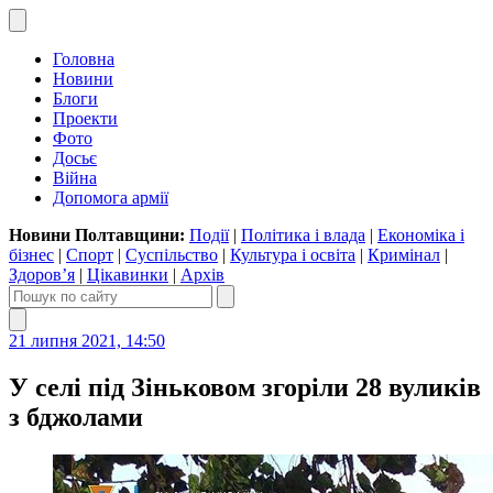
Головна
Новини
Блоги
Проекти
Фото
Досьє
Війна
Допомога армії
Новини Полтавщини:
Події
|
Політика і влада
|
Економіка і
бізнес
|
Спорт
|
Суспільство
|
Культура і освіта
|
Кримінал
|
Здоров’я
|
Цікавинки
|
Архів
21 липня 2021, 14:50
У селі під Зіньковом згоріли 28 вуликів
з бджолами