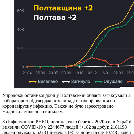
Упродовж останньої доби у Полтавській області зафіксували 2
лабораторно підтверджених випадки захворювання на
коронавірусну інфекцію. Також не було зареєстровано
жодного летального випадку.
За інформацією РНБО, починаючи з березня 2020-го, в Україні
виявили COVID-19 у 2244677 людей (+182 за добу): 2181198
людей одужали, 52731 померла (+5 за добу) та ще 10748 людей