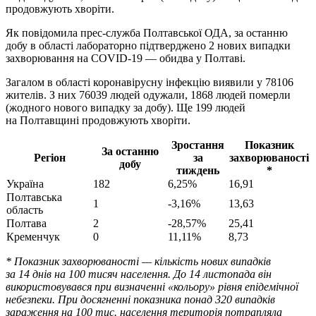
продовжують хворіти.
Як повідомила прес-служба Полтавської ОДА, за останню
добу в області лабораторно підтверджено 2 нових випадки
захворювання на COVID-19 — обидва у Полтаві.
Загалом в області коронавірусну інфекцію виявили у 78106
жителів. З них 76039 людей одужали, 1868 людей померли
(жодного нового випадку за добу). Ще 199 людей
на Полтавщині продовжують хворіти.
Зростання
Показник
За останню
Регіон
за
захворюваності
добу
тиждень
*
Україна
182
6,25%
16,91
Полтавська
1
-3,16%
13,63
область
Полтава
2
-28,57%
25,41
Кременчук
0
11,11%
8,73
* Показник захворюваності — кількість нових випадків
за 14 днів на 100 тисяч населення. До 14 листопада він
використовувався при визначенні «кольору» рівня епідемічної
небезпеки. При досягненні показника понад 320 випадків
зараження на 100 тис. населення територія потрапляла