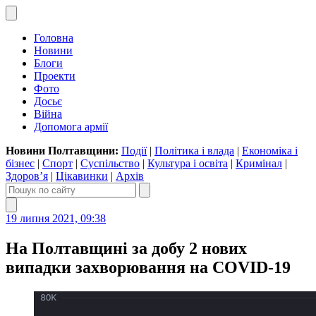
Головна
Новини
Блоги
Проекти
Фото
Досьє
Війна
Допомога армії
Новини Полтавщини:
Події
|
Політика і влада
|
Економіка і
бізнес
|
Спорт
|
Суспільство
|
Культура і освіта
|
Кримінал
|
Здоров’я
|
Цікавинки
|
Архів
19 липня 2021, 09:38
На Полтавщині за добу 2 нових
випадки захворювання на COVID-19