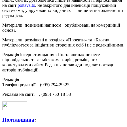
інших сайтах дозволяється лише за наявності гіперпосилання
на сайт
poltava.to
, не закритого для індексації пошуковими
системами; у друкованих виданнях — лише за погодженням з
редакцією.
Матеріали, позначені написом
, опубліковані на комерційній
основі.
Матеріали, розміщені в розділах «Проекти» та «Блоги»,
публікуються за ініціативи сторонніх осіб і не є редакційними.
Редакція інтернет-видання «Полтавщина» не несе
відповідальності за зміст коментарів, розміщених
користувачами сайту. Редакція не завжди поділяє погляди
авторів публікацій.
Редакція –
Телефон редакції –
(095) 794-29-25
Реклама на сайті –
,
(095) 750-18-53
Полтавщина
: