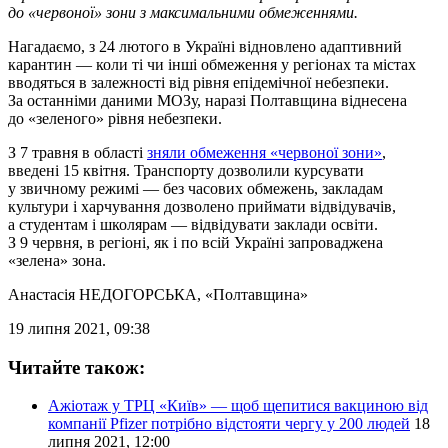
до «червоної» зони з максимальними обмеженнями.
Нагадаємо, з 24 лютого в Україні відновлено адаптивний
карантин — коли ті чи інші обмеження у регіонах та містах
вводяться в залежності від рівня епідемічної небезпеки.
За останніми даними МОЗу, наразі Полтавщина віднесена
до «зеленого» рівня небезпеки.
З 7 травня в області
зняли обмеження «червоної зони»
,
введені 15 квітня. Транспорту дозволили курсувати
у звичному режимі — без часових обмежень, закладам
культури і харчування дозволено приймати відвідувачів,
а студентам і школярам — відвідувати заклади освіти.
З 9 червня, в регіоні, як і по всій Україні запроваджена
«зелена» зона.
Анастасія НЕДОГОРСЬКА
, «Полтавщина»
19 липня 2021, 09:38
Читайте також:
Ажіотаж у ТРЦ «Київ» — щоб щепитися вакциною від
компанії Pfizer потрібно відстояти чергу у 200 людей
18
липня 2021, 12:00