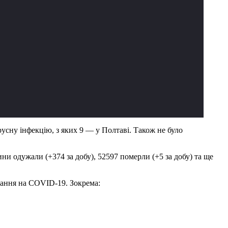
усну інфекцію, з яких 9 — у Полтаві. Також не було
и одужали (+374 за добу), 52597 померли (+5 за добу) та ще
вання на COVID-19. Зокрема: