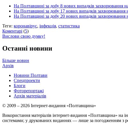
На Полтавщині за добу 8 нових випадків захворювання 
На Полтавщині за добу 17 нових випадків захворювання
На Полтавщині за добу 20 нових випадків захворювання
Теги:
коронавірус
,
інфекція
,
статистика
Коментарі
(
5
)
Вислови свою думку!
Останні новини
Більше новин
Архів
Новини Полтави
Спецпроекти
Блоги
Фоторепортажі
Архів матеріалів
© 2009 – 2026 Інтернет-видання «Полтавщина»
Використання матеріалів інтернет-видання «Полтавщина» на ін
системами; у друкованих виданнях — лише за погодженням з р