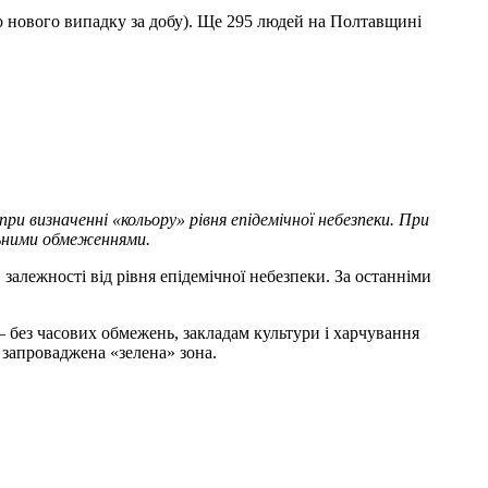
о нового випадку за добу). Ще 295 людей на Полтавщині
ри визначенні «кольору» рівня епідемічної небезпеки. При
льними обмеженнями.
залежності від рівня епідемічної небезпеки. За останніми
 без часових обмежень, закладам культури і харчування
і запроваджена «зелена» зона.