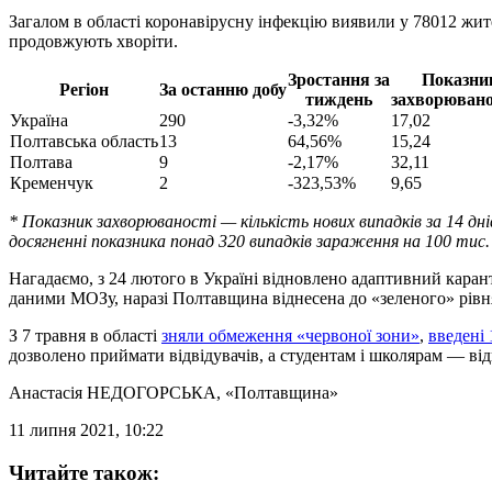
Загалом в області коронавірусну інфекцію виявили у 78012 жи
продовжують хворіти.
Зростання за
Показни
Регіон
За останню добу
тиждень
захворювано
Україна
290
-3,32%
17,02
Полтавська область
13
64,56%
15,24
Полтава
9
-2,17%
32,11
Кременчук
2
-323,53%
9,65
* Показник захворюваності — кількість нових випадків за 14 дні
досягненні показника понад 320 випадків зараження на 100 тис
Нагадаємо, з 24 лютого в Україні відновлено адаптивний каранти
даними МОЗу, наразі Полтавщина віднесена до «зеленого» рівн
З 7 травня в області
зняли обмеження «червоної зони»
,
введені 
дозволено приймати відвідувачів, а студентам і школярам — відві
Анастасія НЕДОГОРСЬКА
, «Полтавщина»
11 липня 2021, 10:22
Читайте також: