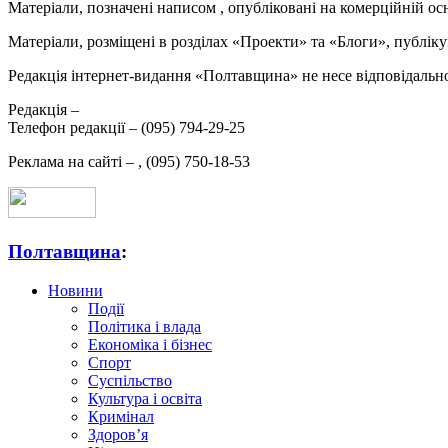
Матеріали, позначені написом
, опубліковані на комерційній ос
Матеріали, розміщені в розділах «Проекти» та «Блоги», публікую
Редакція інтернет-видання «Полтавщина» не несе відповідальнос
Редакція –
Телефон редакції –
(095) 794-29-25
Реклама на сайті –
,
(095) 750-18-53
Полтавщина
:
Новини
Події
Політика і влада
Економіка і бізнес
Спорт
Суспільство
Культура і освіта
Кримінал
Здоров’я