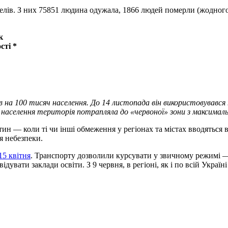
телів. З них 75851 людина одужала, 1866 людей померли (жодног
к
сті *
в на 100 тисяч населення. До 14 листопада він використовувався п
. населення територія потрапляла до «червоної» зони з максима
н — коли ті чи інші обмеження у регіонах та містах вводяться в 
я небезпеки.
15 квітня
. Транспорту дозволили курсувати у звичному режимі —
дувати заклади освіти. З 9 червня, в регіоні, як і по всій Україн