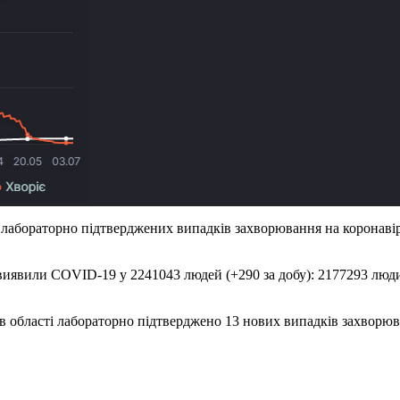
 лабораторно підтверджених випадків захворювання на коронавір
виявили COVID-19 у 2241043 людей (+290 за добу): 2177293 людин
в області лабораторно підтверджено 13 нових випадків захворю