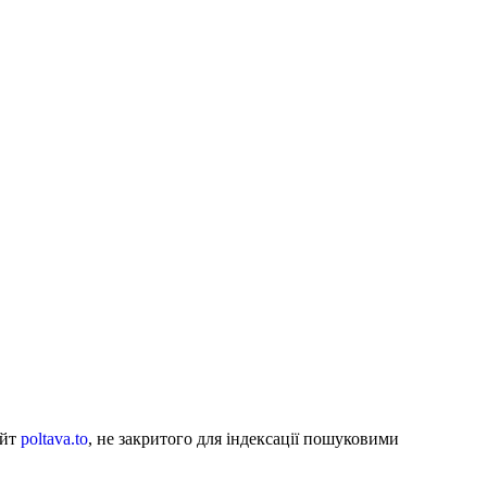
айт
poltava.to
, не закритого для індексації пошуковими