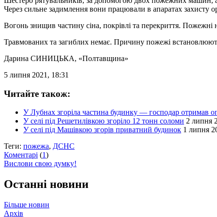
Шестеро рятувальників, за допомогою двох пожежних машин, а т
Через сильне задимлення вони працювали в апаратах захисту о
Вогонь знищив частину сіна, покрівлі та перекриття. Пожежні 
Травмованих та загиблих немає. Причину пожежі встановлюють
Дарина СИНИЦЬКА
, «Полтавщина»
5 липня 2021, 18:31
Читайте також:
У Лубнах згоріла частина будинку — господар отримав о
У селі під Решетилівкою згоріло 12 тонн соломи
2 липня 2
У селі під Машівкою згорів приватний будинок
1 липня 20
Теги:
пожежа
,
ДСНС
Коментарі
(
1
)
Вислови свою думку!
Останні новини
Більше новин
Архів