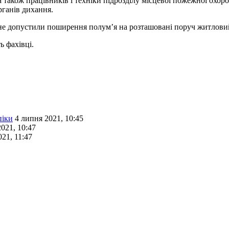
акож працівників і техніки підрозділу місцевої пожежної охорон
рганів дихання.
не допустили поширення полум’я на розташовані поруч житловий 
 фахівці.
піки
4 липня 2021, 10:45
021, 10:47
21, 11:47