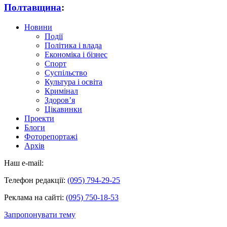
Полтавщина
:
Новини
Події
Політика і влада
Економіка і бізнес
Спорт
Суспільство
Культура і освіта
Кримінал
Здоров’я
Цікавинки
Проекти
Блоги
Фоторепортажі
Архів
Наш e-mail:
Телефон редакції:
(095) 794-29-25
Реклама на сайті:
(095) 750-18-53
Запропонувати тему