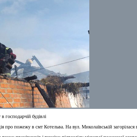
 в господарчій будівлі
я про пожежу в смт Котельва. На вул. Миколаївській загорілася 