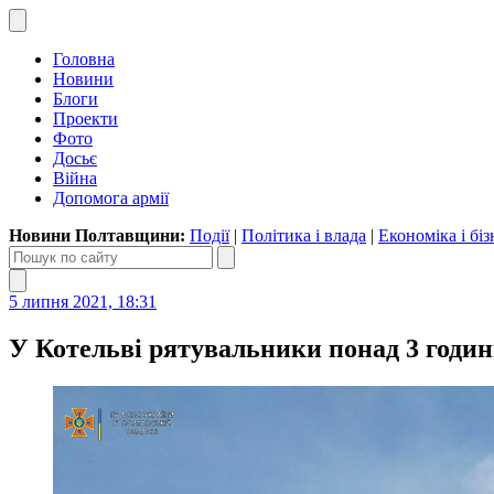
Головна
Новини
Блоги
Проекти
Фото
Досьє
Війна
Допомога армії
Новини Полтавщини:
Події
|
Політика і влада
|
Економіка і біз
5 липня 2021, 18:31
У Котельві рятувальники понад 3 годин