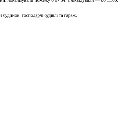
и, локалізували пожежу о 07:54, а ліквідували — об 11:00.
будинок, господарчі будівлі та гараж.