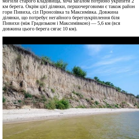
могили старого кладовища, хоча загалом потрібно укріпити 2
км берега. Окрім цієї ділянки, першочерговими є також район
гори Пивиха, сіл Пронозівка та Максимівка. Довжина
ділянки, що потребує негайного берегоукріплення біля
Пивихи (між Градизьком і Максимівкою) — 5,6 км (вся
довжина цього берега сягає 10 км).