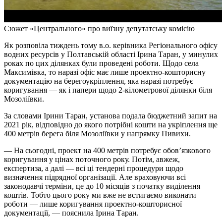
Сюжет «Центрального» про виїзну депутатську комісію
Як розповіла тиждень тому в.о. керівника Регіонального офісу
водних ресурсів у Полтавській області Ірина Таран, у минулих
роках по цих ділянках були проведені роботи. Щодо села
Максимівка, то наразі офіс має лише проектно-кошторисну
документацію на берегоукріплення, яка наразі потребує
коригування — як і папери щодо 2-кілометрової ділянки біля
Мозоліївки.
За словами Ірини Таран, установа подала бюджетний запит на
2021 рік, відповідно до якого потрібні кошти на укріплення ще
400 метрів берега біля Мозоліївки у напрямку Пивихи.
— На сьогодні, проект на 400 метрів потребує обов’язкового
коригування у цінах поточного року. Потім, авжеж,
експертиза, а далі — всі ці тендерні процедури щодо
визначення підрядної організації. Але враховуючи всі
законодавчі терміни, це до 10 місяців з початку виділення
коштів. Тобто цього року ми вже не встигаємо виконати
роботи — лише коригування проектно-кошторисної
документації, — пояснила Ірина Таран.