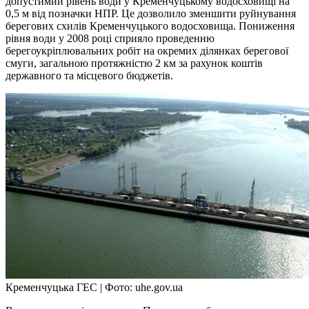
допустимий рівень води у Кременчуцькому водосховищі на
0,5 м від позначки НПР. Це дозволило зменшити руйнування
берегових схилів Кременчуцького водосховища. Пониження
рівня води у 2008 році сприяло проведенню
берегоукріплювальних робіт на окремих ділянках берегової
смуги, загальною протяжністю 2 км за рахунок коштів
державного та місцевого бюджетів.
Кременчуцька ГЕС | Фото: uhe.gov.ua