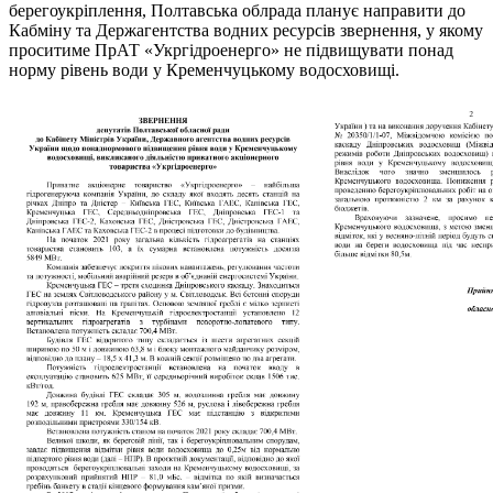
берегоукріплення, Полтавська облрада планує направити до
Кабміну та Держагентства водних ресурсів звернення, у якому
проситиме ПрАТ «Укргідроенерго» не підвищувати понад
норму рівень води у Кременчуцькому водосховищі.