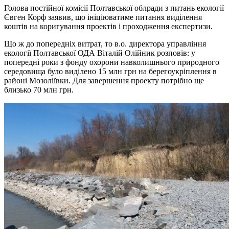
Голова постійної комісії Полтавської облради з питань екології
Євген Корф заявив, що ініціюватиме питання виділення
коштів на коригування проектів і проходження експертизи.
Що ж до попередніх витрат, то в.о. директора управління
екології Полтавської ОДА Віталій Олійник розповів: у
попередні роки з фонду охорони навколишнього природного
середовища було виділено 15 млн грн на берегоукріплення в
районі Мозоліївки. Для завершення проекту потрібно ще
близько 70 млн грн.