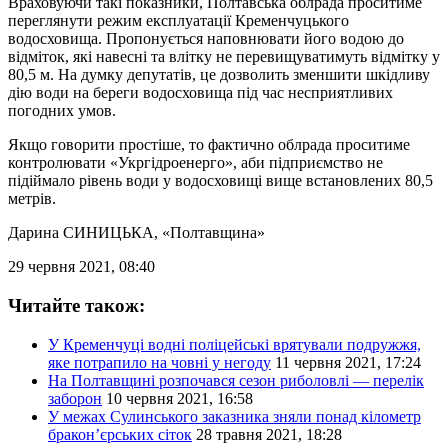
Враховуючи такі показники, Полтавська облрада проситиме
переглянути режим експлуатації Кременчуцького
водосховища. Пропонується наповнювати його водою до
відміток, які навесні та влітку не перевищуватимуть відмітку у
80,5 м. На думку депутатів, це дозволить зменшити шкідливу
дію води на береги водосховища під час несприятливих
погодних умов.
Якщо говорити простіше, то фактично облрада проситиме
контролювати «Укргідроенерго», аби підприємство не
підіймало рівень води у водосховищі вище встановлених 80,5
метрів.
Дарина СИНИЦЬКА
, «Полтавщина»
29 червня 2021, 08:40
Читайте також:
У Кременчуці водні поліцейські врятували подружжя,
яке потрапило на човні у негоду
11 червня 2021, 17:24
На Полтавщині розпочався сезон риболовлі — перелік
заборон
10 червня 2021, 16:58
У межах Сулинського заказника зняли понад кілометр
бракон’єрських сіток
28 травня 2021, 18:28