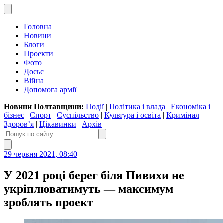
Головна
Новини
Блоги
Проекти
Фото
Досьє
Війна
Допомога армії
Новини Полтавщини:
Події
|
Політика і влада
|
Економіка і
бізнес
|
Спорт
|
Суспільство
|
Культура і освіта
|
Кримінал
|
Здоров’я
|
Цікавинки
|
Архів
29 червня 2021, 08:40
У 2021 році берег біля Пивихи не
укріплюватимуть — максимум
зроблять проект