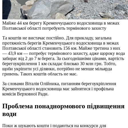
Майже 44 км берегу Кременчуцького водосховища в межах
Полтавської області потребують термінового захисту
Та коштів не вистачає постійно. Для прикладу, загальна
протяжність берегів Кременчуцького водосховища в межах
Полтавської області становить 156 км. Майже третина з них
— 43,9 км — потребує термінового захисту, адже щороку вода
забирає від 2 до 7 м берега. За сьогоднішніми цінами, вартість
берегоукріплення 1 км складає близько 30 млн грн. Тобто,
щоби укріпити усі ділянки, потрібно не менше мільярда
гривень. Таких коштів область не має.
За словами Віталія Олійника, питанням берегоукріплення
Кременчуцького водосховища має зайнятися і профільна
комісія Верховної Ради.
Проблема понаднормового підвищення
води
Поки ж шукають кошти і подаються на конкурси для