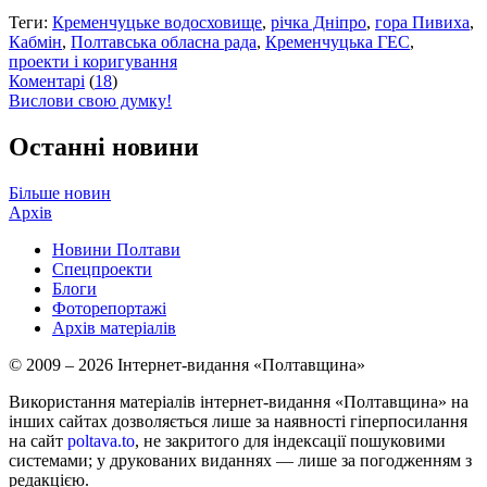
Теги:
Кременчуцьке водосховище
,
річка Дніпро
,
гора Пивиха
,
Кабмін
,
Полтавська обласна рада
,
Кременчуцька ГЕС
,
проекти і коригування
Коментарі
(
18
)
Вислови свою думку!
Останні новини
Більше новин
Архів
Новини Полтави
Спецпроекти
Блоги
Фоторепортажі
Архів матеріалів
© 2009 – 2026 Інтернет-видання «Полтавщина»
Використання матеріалів інтернет-видання «Полтавщина» на
інших сайтах дозволяється лише за наявності гіперпосилання
на сайт
poltava.to
, не закритого для індексації пошуковими
системами; у друкованих виданнях — лише за погодженням з
редакцією.