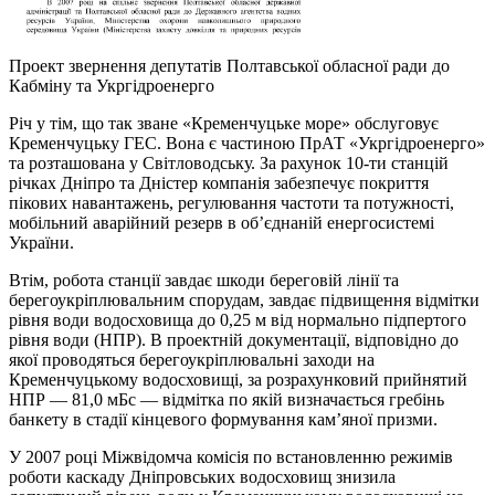
Проект звернення депутатів Полтавської обласної ради до
Кабміну та Укргідроенерго
Річ у тім, що так зване «Кременчуцьке море» обслуговує
Кременчуцьку ГЕС. Вона є частиною ПрАТ «Укргідроенерго»
та розташована у Світловодську. За рахунок 10-ти станцій
річках Дніпро та Дністер компанія забезпечує покриття
пікових навантажень, регулювання частоти та потужності,
мобільний аварійний резерв в об’єднаній енергосистемі
України.
Втім, робота станції завдає шкоди береговій лінії та
берегоукріплювальним спорудам, завдає підвищення відмітки
рівня води водосховища до 0,25 м від нормально підпертого
рівня води (НПР). В проектній документації, відповідно до
якої проводяться берегоукріплювальні заходи на
Кременчуцькому водосховищі, за розрахунковий прийнятий
НПР — 81,0 мБс — відмітка по якій визначається гребінь
банкету в стадії кінцевого формування кам’яної призми.
У 2007 році Міжвідомча комісія по встановленню режимів
роботи каскаду Дніпровських водосховищ знизила