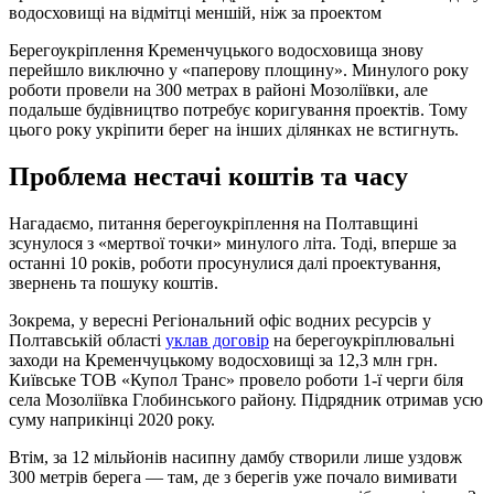
водосховищі на відмітці меншій, ніж за проектом
Берегоукріплення Кременчуцького водосховища знову
перейшло виключно у «паперову площину». Минулого року
роботи провели на 300 метрах в районі Мозоліївки, але
подальше будівництво потребує коригування проектів. Тому
цього року укріпити берег на інших ділянках не встигнуть.
Проблема нестачі коштів та часу
Нагадаємо, питання берегоукріплення на Полтавщині
зсунулося з «мертвої точки» минулого літа. Тоді, вперше за
останні 10 років, роботи просунулися далі проектування,
звернень та пошуку коштів.
Зокрема, у вересні Регіональний офіс водних ресурсів у
Полтавській області
уклав договір
на берегоукріплювальні
заходи на Кременчуцькому водосховищі за 12,3 млн грн.
Київське ТОВ «Купол Транс» провело роботи 1-ї черги біля
села Мозоліївка Глобинського району. Підрядник отримав усю
суму наприкінці 2020 року.
Втім, за 12 мільйонів насипну дамбу створили лише уздовж
300 метрів берега — там, де з берегів уже почало вимивати