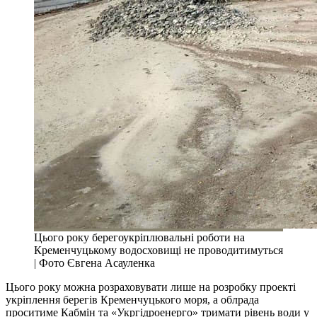
Цього року берегоукріплювальні роботи на
Кременчуцькому водосховищі не проводитимуться
| Фото Євгена Асауленка
Цього року можна розраховувати лише на розробку проекті
укріплення берегів Кременчуцького моря, а облрада
проситиме Кабмін та «Укргідроенерго» тримати рівень води у