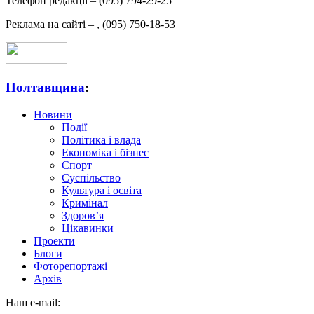
Телефон редакції –
(095) 794-29-25
Реклама на сайті –
,
(095) 750-18-53
Полтавщина
:
Новини
Події
Політика і влада
Економіка і бізнес
Спорт
Суспільство
Культура і освіта
Кримінал
Здоров’я
Цікавинки
Проекти
Блоги
Фоторепортажі
Архів
Наш e-mail: