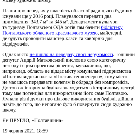
міську художню школу.
Плани про передачу у власність обласної ради цього будинку
існували ще у 2016 році. Планувалося передати два
приміщення: 343,7 м² та 345 м². Департамент культури
та туризму Полтавської ОДА хотів там бачити
бібліотеку
Полтавського обласного краєзнавчого музею
, майстерні,
де будуть проводити майстер-класи та кав’ярню для
відвідувачів.
Однак місто
не пішло на передачу своєї нерухомості
. Тодішній
депутат Андрій Матковський висловив свою категоричну
незгоду із цим проектом рішення, зауваживши, що,
наприклад, область не віддає місту комунальні підприємства
«Полтававодоканал» та «Полтаватеплоенерго», тому місто
не має щось передавати колегам із облради без компромісів.
До того ж історична будівля знаходиться в історичному центрі,
тому має потенціал для використання його саме Полтавою.
Лунали різні думки про цільове використання будівлі, дійшли
навіть до того, що непогано було б повернути сюди художню
школу.
Ян ПРУГЛО
, «Полтавщина»
19 червня 2021, 18:59