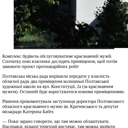
Комплекс будівель обслуговуватиме краєзнавчий музей.
Спочатку нові власники дослідять приміщення, щоб потім
замовити проект протиаварійних робіт
Полтавська міська рада вирішила передати у власність
обласної ради два приміщення колишньої Полтавської
художньої школи на вул. Конституції, 2а (за краєзнавчим
музеєм). Останній буде користуватися новими приміщеннями.
Рішення прокоментувала заступниця директора Полтавського
обласного краєзнавчого музею ім. Кричевського та депутат
міськради Катерина Бабіч:
— Поки зарано говорити, що там можна облаштувати.
Насправді, вільної території вистачає, там можна зробити