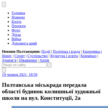
Головна
Новини
Блоги
Проекти
Фото
Досьє
Війна
Допомога армії
Новини Полтавщини:
Події
|
Політика і влада
|
Економіка і
бізнес
|
Спорт
|
Суспільство
|
Культура і освіта
|
Кримінал
|
Здоров’я
|
Цікавинки
|
Архів
19 червня 2021, 18:59
Полтавська міськрада передала
області будинок колишньої художньої
школи на вул. Конституції, 2а