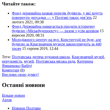
Читайте також:
Фонд держмайна назвав перелік будівель, у які хочуть
повернути дитсадки — у Полтаві таких дев’ять
22
лютого 2021, 09:38
Фонд Держмайна намагається продати історичну
будівлю «Міськбудпроекту» — разом з усім архівом
15
вересня 2020, 08:31
Молодіжного центру на вул. Конституції не буде, але
будівлю за Краєзнавчим музеєм законсервують за 440
тисяч
15 серпня 2019, 12:44
Теги:
Полтавська дитяча художня школа
,
Краєзнавчий музей
,
нерухомість
,
музей
,
Полтавська міська рада
,
Катерина
Ямщикова (Бабіч)
Коментарі
(
8
)
Вислови свою думку!
Останні новини
Більше новин
Архів
Новини Полтави