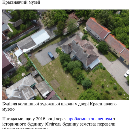
Краєзнавчий музей
Будівля колишньої художньої школи у дворі Краєзнавчого
музею
Нагадаємо, що у 2016 році через
проблеми з опаленням
з
історичного будинку (Флігель будинку земства) перевели