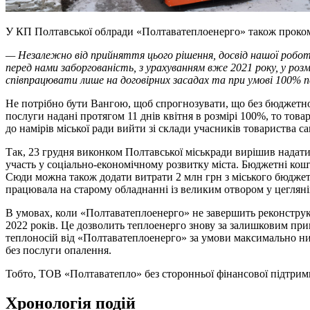
У КП Полтавської облради «Полтаватеплоенерго» також проком
— Незалежно від прийняття цього рішення, досвід нашої робо
перед нами заборгованість, з урахуванням вже 2021 року, у роз
співпрацювати лише на договірних засадах та при умові 100% 
Не потрібно бути Вангою, щоб спрогнозувати, що без бюджетно
послуги надані протягом 11 днів квітня в розмірі 100%, то то
до намірів міської ради вийти зі склади учасників товариства са
Так, 23 грудня виконком Полтавської міськради вирішив нада
участь у соціально-економічному розвитку міста. Бюджетні кош
Сюди можна також додати витрати 2 млн грн з міського бюджет
працювала на старому обладнанні із великим отвором у цегляній
В умовах, коли «Полтаватеплоенерго» не завершить реконструкці
2022 років. Це дозволить теплоенерго знову за залишковим пр
теплоносій від «Полтаватеплоенерго» за умови максимально низ
без послуги опалення.
Тобто, ТОВ «Полтаватепло» без сторонньої фінансової підтримк
Хронологія подій