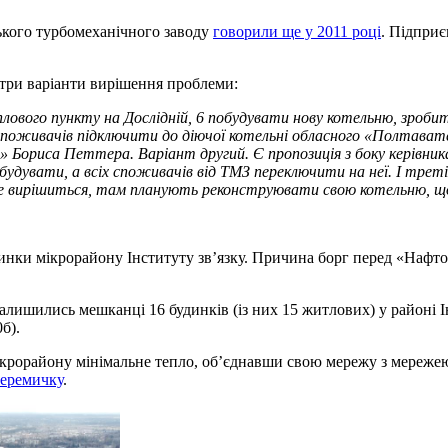
ького турбомеханічного заводу
говорили ще у 2011 році
. Підприє
три варіанти вирішення проблеми:
лового пункту на Дослідній, 6 побудувати нову котельню, зроби
споживачів підключити до діючої котельні обласного «Полтавате
» Бориса Петтера. Варіант другий. Є пропозиція з боку керівн
 будувати, а всіх споживачів від ТМЗ переключити на неї. І трет
ь не вирішиться, там планують реконструювати свою котельню, 
нки мікрорайону Інституту зв’язку. Причина борг перед «Нафтога
шились мешканці 16 будинків (із них 15 житлових) у районі Інсти
0б).
ікрорайону мінімальне тепло, об’єднавши свою мережу з мереже
перемичку
.