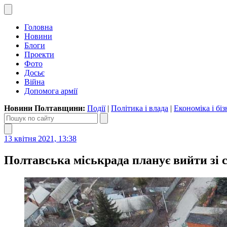
Головна
Новини
Блоги
Проекти
Фото
Досьє
Війна
Допомога армії
Новини Полтавщини:
Події
|
Політика і влада
|
Економіка і біз
13 квітня 2021, 13:38
Полтавська міськрада планує вийти зі 