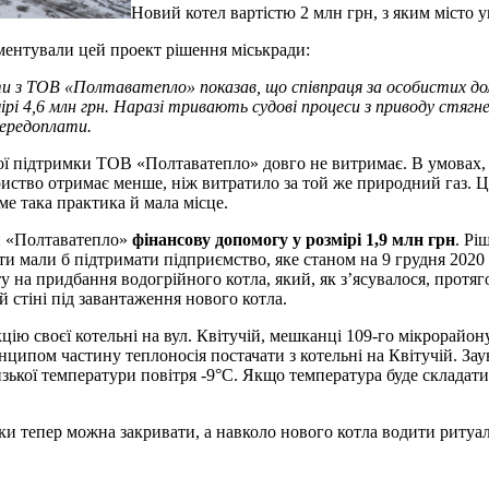
Новий котел вартістю 2 млн грн, з яким місто 
ентували цей проект рішення міськради:
ти з ТОВ «Полтаватепло» показав, що співпраця за особистих д
мірі 4,6 млн грн. Наразі тривають судові процеси з приводу стягн
передоплати.
ї підтримки ТОВ «Полтаватепло» довго не витримає. В умовах, 
вариство отримає менше, ніж витратило за той же природний газ.
ме така практика й мала місце.
ти «Полтаватепло»
фінансову допомогу у розмірі 1,9 млн грн
. Рі
ти мали б підтримати підприємство, яке станом на 9 грудня 2020
у на придбання водогрійного котла, який, як з’ясувалося, прот
 стіні під завантаження нового котла.
ю своєї котельні на вул. Квітучій, мешканці 109-го мікрорайону,
инципом частину теплоносія постачати з котельні на Квітучій. 
ької температури повітря -9°C. Якщо температура буде складати
и тепер можна закривати, а навколо нового котла водити ритуал