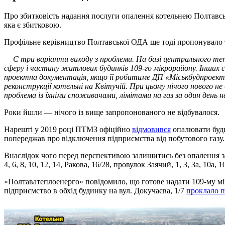
Про збитковість надання послуги опалення котельнею Полтавс
яка є збитковою.
Профільне керівництво Полтавської ОДА ще тоді пропонувало 
— Є три варіанти виходу з проблеми. На базі центрального теп
сферу і частину житлових будинків 109-го мікрорайону. Інших 
проектна документація, якщо її робитиме ДП «Міськбудпроект
реконструкції котельні на Квітучій. При цьому нічого нового не
проблема із їхніми споживачами, лімітами на газ за один ден
Роки йшли — нічого із вище запропонованого не відбувалося.
Нарешті у 2019 році ПТМЗ офіційно
відмовився
опалювати буди
попереджав про відключення підприємства від побутового газу.
Внаслідок чого перед перспективою залишитись без опалення зали
4, 6, 8, 10, 12, 14, Ракова, 16/28, провулок Заячий, 1, 3, 3а, 10а, 1
«Полтаватеплоенерго» повідомило, що готове надати 109-му м
підприємство в обхід будинку на вул. Докучаєва, 1/7
проклало 