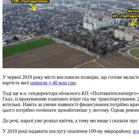
У червні 2019 року місто висловило позицію, що готове вкласти
вартість якої
оцінили у 40 млн грн
.
Тоді ще в.о. гендиректора обласного КП «Полтаватеплоенерго» О
Гкал, із врахуванням планових втрат під час транспортування. 
котельні. Навіть за умови наявності фінансування потрібно врах
цього потрібно починати щонайпізніше у лютому. Однак реконстр
До речі, наразі уже розпал квітня, а тому ми вище і сказали про
У 2019 році надавати послугу опалення 109-му мікрорайону
зг