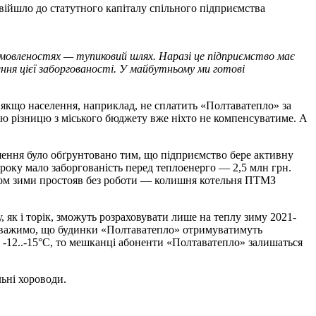
увійшло до статутного капіталу спільного підприємства
омовленостях — тупиковий шлях. Наразі це підприємство має
ення цієї заборгованості. У майбутньому ми готові
якщо населення, наприклад, не сплатить «Полтаватепло» за
 Цю різницю з міського бюджету вже ніхто не компенсуватиме. А
шення було обґрунтовано тим, що підприємство бере активну
 року мало заборгованість перед теплоенерго — 2,5 млн грн.
ягом зими простояв без роботи — колишня котельня ПТМЗ
 як і торік, зможуть розраховувати лише на теплу зиму 2021-
Зауважимо, що будинки «Полтаватепло» отримуватимуть
 -12..-15°C, то мешканці абоненти «Полтаватепло» залишаться
ьні хороводи.