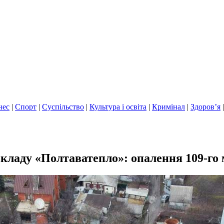
нес
|
Спорт
|
Суспільство
|
Культура і освіта
|
Кримінал
|
Здоров’я
складу «Полтаватепло»: опалення 109-го 