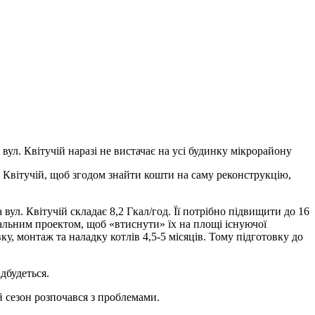
ул. Квітучій наразі не вистачає на усі будинку мікрорайону
. Квітучій, щоб згодом знайти кошти на саму реконструкцію,
ул. Квітучій складає 8,2 Гкал/год. Її потрібно підвищити до 16
дуальним проектом, щоб «втиснути» їх на площі існуючої
ку, монтаж та наладку котлів 4,5-5 місяців. Тому підготовку до
ідбудеться.
сезон розпочався з проблемами.