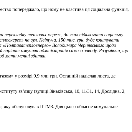
мство попереджало, що йому не властива ця соціальна функція,
ти перекладку теплових мереж, до яких підключити соціальну
плоенерго» на вул. Квітуча. 150 тис. грн. буде коштувати
ика «Полтаватеплоенерго» Володимира Чернявського щодо
ій варіант озвучила адміністрація самого заводу. Розуміючи, що
щоб мати менші збитки.
зом» у розмірі 9,9 млн грн. Останній надіслав листа, де
туту зв’язку (вулиці Зіньківська, 10, 11/31, 14, Дослідна, 2,
ю, яку обслуговував ПТМЗ. Для цього обласне комунальне