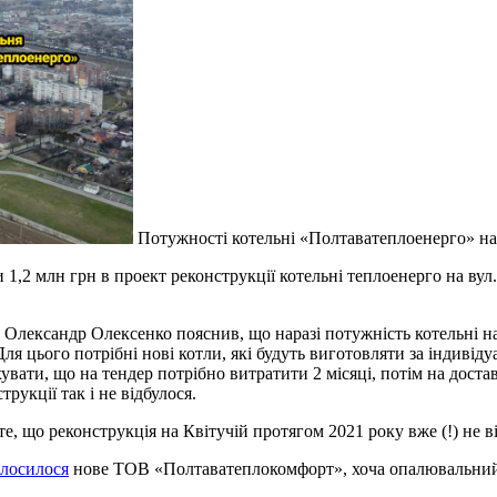
Потужності котельні «Полтаватеплоенерго» на в
 1,2 млн грн в проект реконструкції котельні теплоенерго на вул
лександр Олексенко пояснив, що наразі потужність котельні на в
Для цього потрібні нові котли, які будуть виготовляти за індиві
увати, що на тендер потрібно витратити 2 місяці, потім на достав
укції так і не відбулося.
 те, що реконструкція на Квітучій протягом 2021 року вже (!) не в
олосилося
нове ТОВ «Полтаватеплокомфорт», хоча опалювальний 