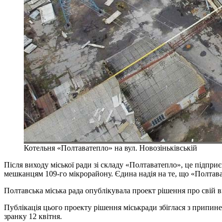
Котельня «Полтаватепло» на вул. Новозіньківській
Після виходу міської ради зі складу «Полтаватепло», це підпр
мешканцям 109-го мікрорайону. Єдина надія на те, що «Полта
Полтавська міська рада опублікувала проект рішення про свій в
Публікація цього проекту рішення міськради збіглася з припин
зранку 12 квітня.