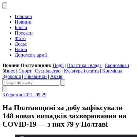
Головна
Новини
Блоги
Проекти
Фото
Досьє
Війна
Допомога армії
Новини Полтавщини:
Події
|
Політика і влада
|
Економіка і
бізнес
|
Спорт
|
Суспільство
|
Культура і освіта
|
Кримінал
|
Здоров’я
|
Цікавинки
|
Архів
3 березня 2021, 09:29
На Полтавщині за добу зафіксували
148 нових випадків захворювання на
COVID-19 — з них 79 у Полтаві