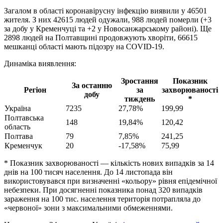
Загалом в області коронавірусну інфекцію виявили у 46501
жителя. З них 42615 людей одужали, 988 людей померли (+3
за добу у Кременчуці та +2 у Новосанжарському районі). Ще
2898 людей на Полтавщині продовжують хворіти, 66615
мешканці області мають підозру на COVID-19.
Динаміка виявлення:
Зростання
Показник
За останню
Регіон
за
захворюваності
добу
тиждень
*
Україна
7235
27,78%
199,99
Полтавська
148
19,84%
120,42
область
Полтава
79
7,85%
241,25
Кременчук
20
-17,58%
75,99
* Показник захворюваності — кількість нових випадків за 14
днів на 100 тисяч населення. До 14 листопада він
використовувався при визначенні «кольору» рівня епідемічної
небезпеки. При досягненні показника понад 320 випадків
зараження на 100 тис. населення територія потрапляла до
«червоної» зони з максимальними обмеженнями.