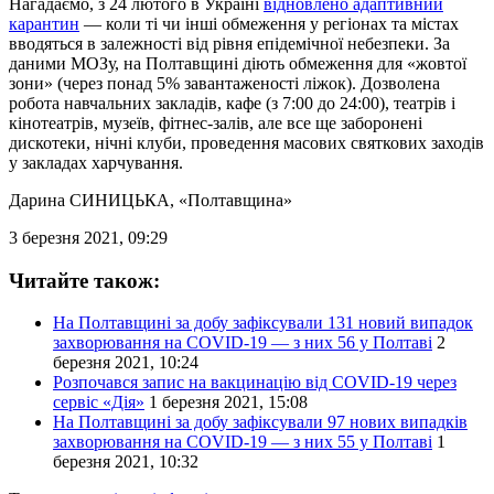
Нагадаємо, з 24 лютого в Україні
відновлено адаптивний
карантин
— коли ті чи інші обмеження у регіонах та містах
вводяться в залежності від рівня епідемічної небезпеки. За
даними МОЗу, на Полтавщині діють обмеження для «жовтої
зони» (через понад 5% завантаженості ліжок). Дозволена
робота навчальних закладів, кафе (з 7:00 до 24:00), театрів і
кінотеатрів, музеїв, фітнес-залів, але все ще заборонені
дискотеки, нічні клуби, проведення масових святкових заходів
у закладах харчування.
Дарина СИНИЦЬКА
, «Полтавщина»
3 березня 2021, 09:29
Читайте також:
На Полтавщині за добу зафіксували 131 новий випадок
захворювання на COVID-19 — з них 56 у Полтаві
2
березня 2021, 10:24
Розпочався запис на вакцинацію від COVID-19 через
сервіс «Дія»
1 березня 2021, 15:08
На Полтавщині за добу зафіксували 97 нових випадків
захворювання на COVID-19 — з них 55 у Полтаві
1
березня 2021, 10:32