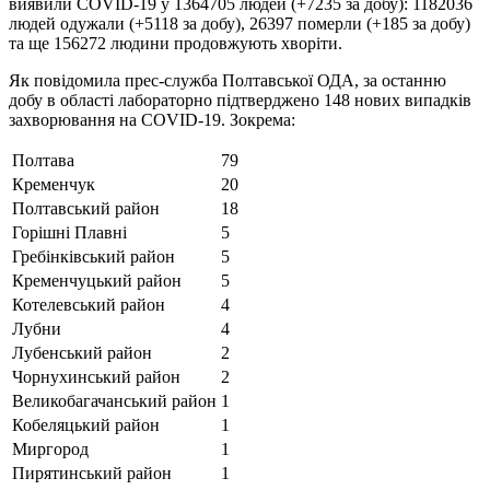
виявили COVID-19 у 1364705 людей (+7235 за добу): 1182036
людей одужали (+5118 за добу), 26397 померли (+185 за добу)
та ще 156272 людини продовжують хворіти.
Як повідомила прес-служба Полтавської ОДА, за останню
добу в області лабораторно підтверджено 148 нових випадків
захворювання на COVID-19. Зокрема:
Полтава
79
Кременчук
20
Полтавський район
18
Горішні Плавні
5
Гребінківський район
5
Кременчуцький район
5
Котелевський район
4
Лубни
4
Лубенський район
2
Чорнухинський район
2
Великобагачанський район
1
Кобеляцький район
1
Миргород
1
Пирятинський район
1