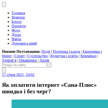
Головна
Новини
Блоги
Проекти
Фото
Досьє
Війна
Допомога армії
Новини Полтавщини:
Події
|
Політика і влада
|
Економіка і
бізнес
|
Спорт
|
Суспільство
|
Культура і освіта
|
Кримінал
|
Здоров’я
|
Цікавинки
|
Архів
17 січня 2021, 10:02
Як оплатити інтернет «Сана-Плюс»
швидко і без черг?