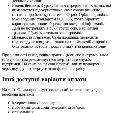
декількох хвилин.
Рівень безпеки.
З урахуванням перерахованих даних, які
вимагаються від користувача, саме собою виникне
питання про безпеку платежів. Сервіс Oplata відповідає
міжнародним стандартам PCI DSS, тобто гарантує
користувачам повне збереження введеної інформації.
Дані не потраплять в руки третіх осіб, а всі деталі
транзакції будуть ретельно зашифровані.
Швидкість платежів.
Сама площадка проводить
платежі дуже швидко — якщо на приймаючій стороні не
буде технічних збоїв, гроші прийдуть за кілька хвилин.
При наявності складнощів з транзакціями або інструментами
сайту клієнтам рекомендується звертатися в службу
підтримки. На сайті oplata.com є форма (внизу праворуч),
через яку зручно звернутися до фахівців сервісу.
Інші доступні варіанти оплати
На сайті Oplata пропонується великий каталог послуг для
внесення платежів:
інтернет інших провайдерів;
мобільний, домашній телефонний зв’язок;
страхування;