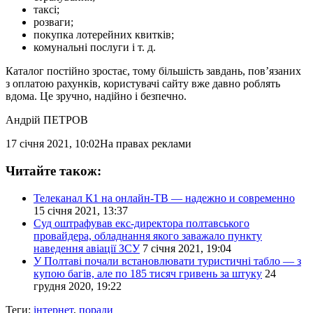
таксі;
розваги;
покупка лотерейних квитків;
комунальні послуги і т. д.
Каталог постійно зростає, тому більшість завдань, пов’язаних
з оплатою рахунків, користувачі сайту вже давно роблять
вдома. Це зручно, надійно і безпечно.
Андрій ПЕТРОВ
17 січня 2021, 10:02
На правах реклами
Читайте також:
Телеканал К1 на онлайн-ТВ — надежно и современно
15 січня 2021, 13:37
Суд оштрафував екс-директора полтавського
провайдера, обладнання якого заважало пункту
наведення авіації ЗСУ
7 січня 2021, 19:04
У Полтаві почали встановлювати туристичні табло — з
купою багів, але по 185 тисяч гривень за штуку
24
грудня 2020, 19:22
Теги:
інтернет
,
поради