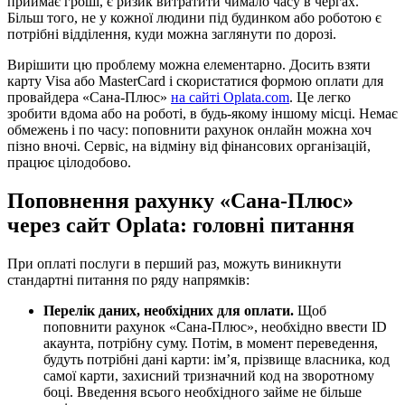
приймає гроші, є ризик витратити чимало часу в чергах.
Більш того, не у кожної людини під будинком або роботою є
потрібні відділення, куди можна заглянути по дорозі.
Вирішити цю проблему можна елементарно. Досить взяти
карту Visa або MasterCard і скористатися формою оплати для
провайдера «Сана-Плюс»
на сайті Oplata.com
. Це легко
зробити вдома або на роботі, в будь-якому іншому місці. Немає
обмежень і по часу: поповнити рахунок онлайн можна хоч
пізно вночі. Сервіс, на відміну від фінансових організацій,
працює цілодобово.
Поповнення рахунку «Сана-Плюс»
через сайт Oplata: головні питання
При оплаті послуги в перший раз, можуть виникнути
стандартні питання по ряду напрямків:
Перелік даних, необхідних для оплати.
Щоб
поповнити рахунок «Сана-Плюс», необхідно ввести ID
акаунта, потрібну суму. Потім, в момент переведення,
будуть потрібні дані карти: ім’я, прізвище власника, код
самої карти, захисний тризначний код на зворотному
боці. Введення всього необхідного займе не більше