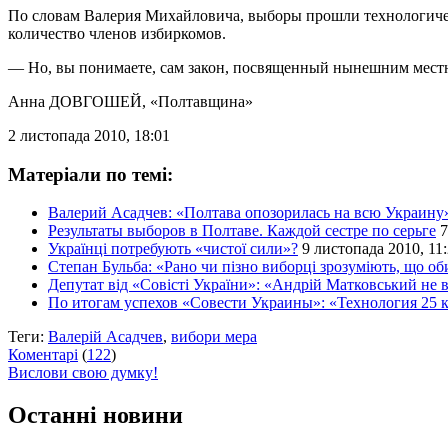
По словам Валерия Михайловича, выборы прошли технологическ
количество членов избиркомов.
— Но, вы понимаете, сам закон, посвященный нынешним местн
Анна ДОВГОШЕЙ
, «Полтавщина»
2 листопада 2010, 18:01
Матеріали по темі:
Валерий Асадчев: «Полтава опозорилась на всю Украину
Результаты выборов в Полтаве. Каждой сестре по серьге
7
Українці потребують «чистої сили»?
9 листопада 2010, 11
Степан Бульба: «Рано чи пізно виборці зрозуміють, що оби
Депутат від «Совісті України»: «Андрій Матковський не в
По итогам успехов «Совести Украины»: «Технология 25 к
Теги:
Валерій Асадчев
,
вибори мера
Коментарі
(
122
)
Вислови свою думку!
Останні новини