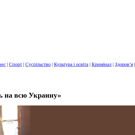
нес
|
Спорт
|
Суспільство
|
Культура і освіта
|
Кримінал
|
Здоров’я
ь на всю Украину»