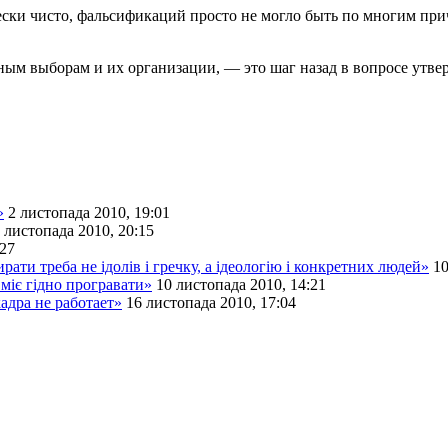
и чисто, фальсификаций просто не могло быть по многим причи
ым выборам и их организации, — это шаг назад в вопросе утве
»
2 листопада 2010, 19:01
 листопада 2010, 20:15
:27
рати треба не ідолів і гречку, а ідеологію і конкретних людей»
10
міє гідно програвати»
10 листопада 2010, 14:21
адра не работает»
16 листопада 2010, 17:04