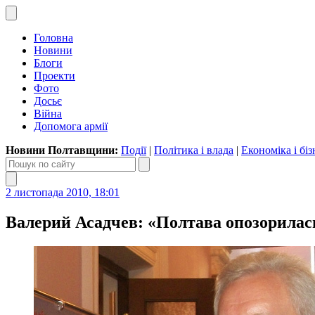
Головна
Новини
Блоги
Проекти
Фото
Досьє
Війна
Допомога армії
Новини Полтавщини:
Події
|
Політика і влада
|
Економіка і біз
2 листопада 2010, 18:01
Валерий Асадчев: «Полтава опозорилас