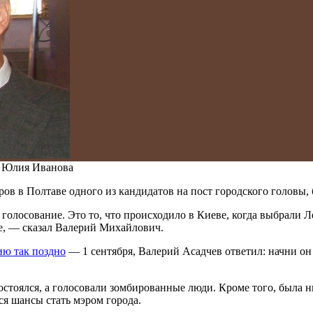
: Юлия Иванова
ов в Полтаве одного из кандидатов на пост городского головы,
олосование. Это то, что происходило в Киеве, когда выбрали Ле
ве, — сказал Валерий Михайлович.
ию так поздно
— 1 сентября, Валерий Асадчев ответил: начни он 
стоялся, а голосовали зомбированные люди. Кроме того, была н
ся шансы стать мэром города.