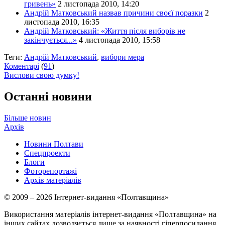
гривень»
2 листопада 2010, 14:20
Андрій Матковський назвав причини своєї поразки
2
листопада 2010, 16:35
Андрій Матковський: «Життя після виборів не
закінчується...»
4 листопада 2010, 15:58
Теги:
Андрій Матковський
,
вибори мера
Коментарі
(
91
)
Вислови свою думку!
Останні новини
Більше новин
Архів
Новини Полтави
Спецпроекти
Блоги
Фоторепортажі
Архів матеріалів
© 2009 – 2026 Інтернет-видання «Полтавщина»
Використання матеріалів інтернет-видання «Полтавщина» на
інших сайтах дозволяється лише за наявності гіперпосилання