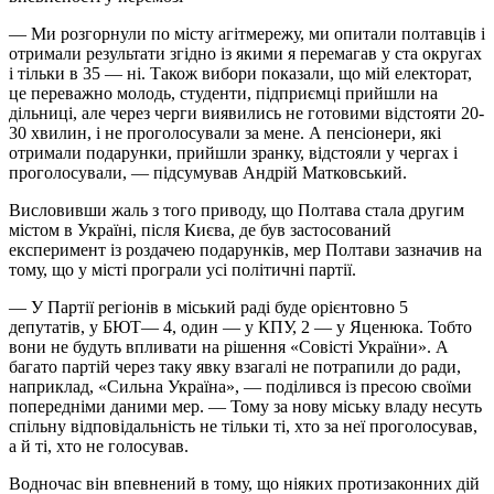
— Ми розгорнули по місту агітмережу, ми опитали полтавців і
отримали результати згідно із якими я перемагав у ста округах
і тільки в 35 — ні. Також вибори показали, що мій електорат,
це переважно молодь, студенти, підприємці прийшли на
дільниці, але через черги виявились не готовими відстояти 20-
30 хвилин, і не проголосували за мене. А пенсіонери, які
отримали подарунки, прийшли зранку, відстояли у чергах і
проголосували, — підсумував Андрій Матковський.
Висловивши жаль з того приводу, що Полтава стала другим
містом в Україні, після Києва, де був застосований
експеримент із роздачею подарунків, мер Полтави зазначив на
тому, що у місті програли усі політичні партії.
— У Партії регіонів в міський раді буде орієнтовно 5
депутатів, у БЮТ— 4, один — у КПУ, 2 — у Яценюка. Тобто
вони не будуть впливати на рішення «Совісті України». А
багато партій через таку явку взагалі не потрапили до ради,
наприклад, «Сильна Україна», — поділився із пресою своїми
попередніми даними мер. — Тому за нову міську владу несуть
спільну відповідальність не тільки ті, хто за неї проголосував,
а й ті, хто не голосував.
Водночас він впевнений в тому, що ніяких протизаконних дій