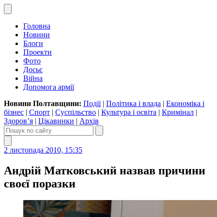
Головна
Новини
Блоги
Проекти
Фото
Досьє
Війна
Допомога армії
Новини Полтавщини:
Події
|
Політика і влада
|
Економіка і
бізнес
|
Спорт
|
Суспільство
|
Культура і освіта
|
Кримінал
|
Здоров’я
|
Цікавинки
|
Архів
2 листопада 2010, 15:35
Андрій Матковський назвав причини
своєї поразки