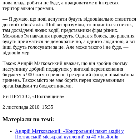
нова влада робити не буде, а працюватиме в інтересах
територіальної громади.
— Я думаю, що нові депутати будуть відповідально ставитися
до своїх обов’язків. Щоб ви зрозуміли, то подивіться список,
там досвідчені люди: водії, представники фірм різних.
Можливо їм навчання проведуть. Однак я боюсь, що рішення
будуть прийматися не демократично, а однією людиною, а всі
інші будуть голосувати за це. Але може такого і не буде, —
відповів мер.
Також Андрій Матковський вважає, що він зробив своєму
наступнику добрий подарунок у вигляді перевиконання
бюджету в 900 тисяч гривень і резервний фонд в півмільйона
гривень. Також місто не має боргів перед комунальними
організаціями та бюджетниками.
Ян ПРУГЛО
, «Полтавщина»
2 листопада 2010, 15:35
Матеріали по темі:
Андрій Матковський: «Контрольний пакет акцій у
Полтавській міськраді куплений за 40 мільйонів