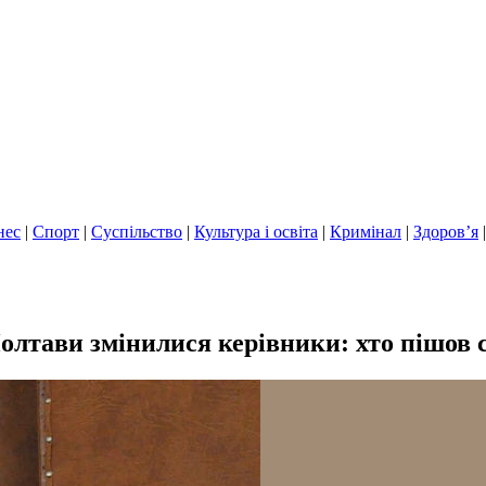
нес
|
Спорт
|
Суспільство
|
Культура і освіта
|
Кримінал
|
Здоров’я
лтави змінилися керівники: хто пішов с