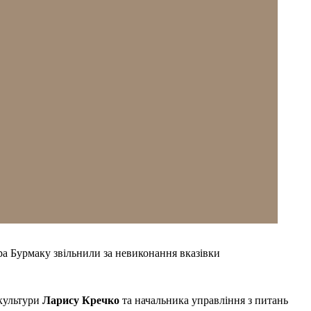
а Бурмаку звільнили за невиконання вказівки
 культури
Ларису Кречко
та начальника управління з питань