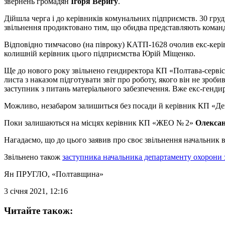
звернень громадян
Ігоря Веригу
.
Дійшла черга і до керівників комунальних підприємств. 30 гру
звільнення продиктовано тим, що обидва представляють команд
Відповідно тимчасово (на півроку) КАТП-1628 очолив екс-керів
колишній керівник цього підприємства Юрій Міщенко.
Ще до нового року звільнено гендиректора КП «Полтава-серві
листа з наказом підготувати звіт про роботу, якого він не зро
заступник з питань матеріального забезпечення. Вже екс-гендир
Можливо, незабаром залишиться без посади й керівник КП «Д
Поки залишаються на місцях керівник КП «ЖЕО № 2»
Олекса
Нагадаємо, що до цього заявив про своє звільнення начальник 
Звільнено також
заступника начальника департаменту охорони 
Ян ПРУГЛО
, «Полтавщина»
3 січня 2021, 12:16
Читайте також: