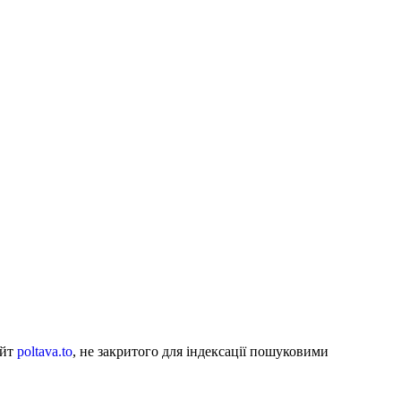
айт
poltava.to
, не закритого для індексації пошуковими