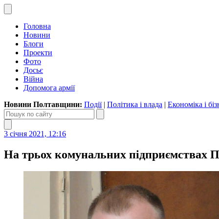
Головна
Новини
Блоги
Проекти
Фото
Досьє
Війна
Допомога армії
Новини Полтавщини:
Події
|
Політика і влада
|
Економіка і біз
3 січня 2021, 12:16
На трьох комунальних підприємствах По