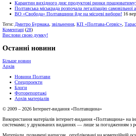
Карантин вихідного дня: продуктові ринки працюватимуть
Полтавська міськрада розпочала легалізацію самовільної
ВО «Свобода» Полтавщини йде на місцеві вибори!
16 вер
Теги:
Дмитро Бурмака
,
звільнення
,
КП «Полтава-Сервіс»
,
Тара
Коментарі
(
28
)
Вислови свою думку!
Останні новини
Більше новин
Архів
Новини Полтави
Спецпроекти
Блоги
Фоторепортажі
Архів матеріалів
© 2009 – 2026 Інтернет-видання «Полтавщина»
Використання матеріалів інтернет-видання «Полтавщина» на ін
системами; у друкованих виданнях — лише за погодженням з р
Матеріали, позначені написом
, опубліковані на комерційній ос