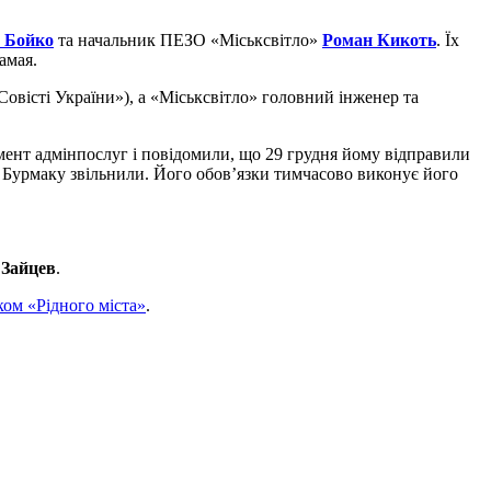
 Бойко
та начальник ПЕЗО «Міськсвітло»
Роман Кикоть
. Їх
амая.
овісті України»), а «Міськсвітло» головний інженер та
амент адмінпослуг і повідомили, що 29 грудня йому відправили
ра Бурмаку звільнили. Його обов’язки тимчасово виконує його
 Зайцев
.
ком «Рідного міста»
.