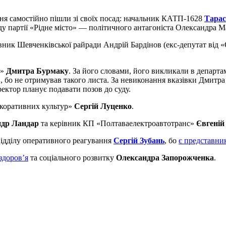
дня самостійно пішли зі своїх посад: начальник КАТП-1628
Тарас
у партії «Рідне місто» — політичного антагоніста Олександра М
ник Шевченківської райради Андрій Бардінов (екс-депутат від «С
с»
Дмитра Бурмаку
. За його словами, його викликали в департ
бив, бо не отримував такого листа. За невиконання вказівки Дмит
ектор планує подавати позов до суду.
екоративних культур»
Сергій Луценко
.
ндр Ландар
та керівник КП «Полтаваелектроавтотранс»
Євгеній
відділу оперативного реагування
Сергій Зубань
, бо
є представни
здоров’я
та соціального розвитку
Олександра Запорожченка
.