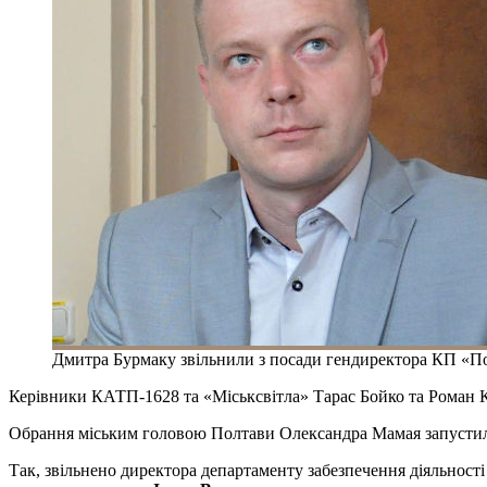
Дмитра Бурмаку звільнили з посади гендиректора КП «По
Керівники КАТП-1628 та «Міськсвітла» Тарас Бойко та Роман К
Обрання міським головою Полтави Олександра Мамая запустило
Так, звільнено директора департаменту забезпечення діяльност