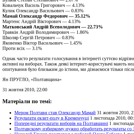
Ковальчук Василь Григорович — 4.13%
Кулик Олександр Васильович — 0.83%
Мамай Олександр Федорович — 35.12%
Мартенс Андрій Вікторович — 4.13%
Матковський Андрій Всеволодович — 22.73%
Травкін Андрій Володимирович — 1.86%
Школяр Сергій Петрович — 0.83%
Яковенко Віктор Васильович — 1.45%
Проти всіх — 3.1%
Однак часто результати голосування в інтернеті суттєво відріз
активні на виборах. Також деякі інтернет-користувачі мають не
опитування було близьким до істини, ми дізнаємося тільки піс
Ян ПРУГЛО
, «Полтавщина»
31 жовтня 2010, 22:00
Матеріали по темі:
Мером Полтави став Олександр Мамай
31 жовтня 2010, 2
Результати екзит-полу в Кременчуці
1 листопада 2010, 00
Попередні результати виборів на Полтавщині
1 листопада
Полтавскому избиркому нужно обработать результаты со 