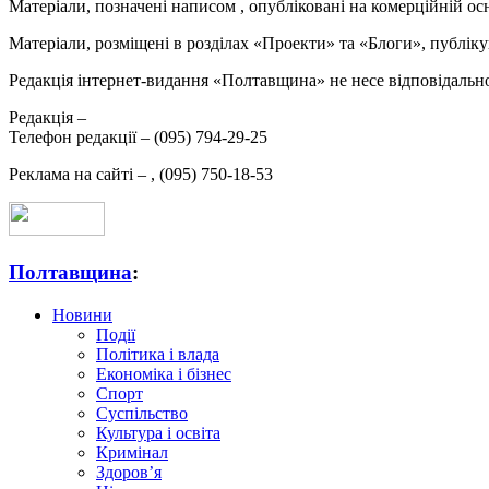
Матеріали, позначені написом
, опубліковані на комерційній ос
Матеріали, розміщені в розділах «Проекти» та «Блоги», публікую
Редакція інтернет-видання «Полтавщина» не несе відповідальнос
Редакція –
Телефон редакції –
(095) 794-29-25
Реклама на сайті –
,
(095) 750-18-53
Полтавщина
:
Новини
Події
Політика і влада
Економіка і бізнес
Спорт
Суспільство
Культура і освіта
Кримінал
Здоров’я