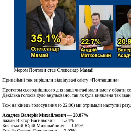
Мером Полтави став Олександр Мамай
Принаймні так вирішили відвідувачі сайту «Полтавщина»
Протягом сьогоднішнього дня наші читачі мали змогу обрати со
Декілька голосів було анульовано, так як була виявлена так зва
Тож на кінець голосування (о 22:00) ми отримали наступні резу
Асадчев Валерій Михайлович — 20.87%
Бажан Віктор Васильович — 1.24%
Боярський Юрій Миколайович — 1.65%
Бульба Степан Степанович — 2.07%