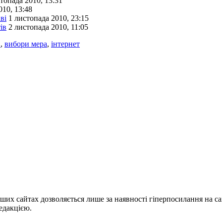
топада 2010, 13:31
010, 13:48
ві
1 листопада 2010, 23:15
ів
2 листопада 2010, 11:05
в
,
вибори мера
,
інтернет
ших сайтах дозволяється лише за наявності гіперпосилання на с
едакцією.