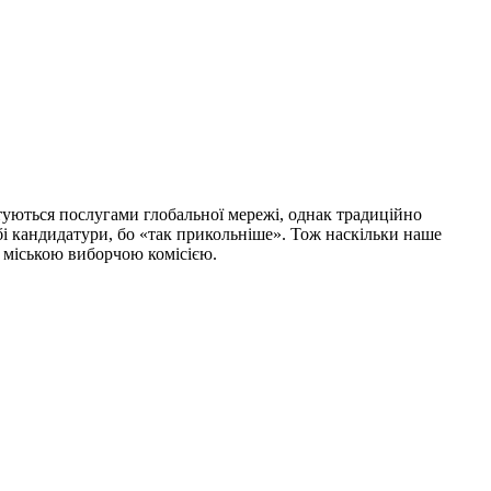
истуються послугами глобальної мережі, однак традиційно
абі кандидатури, бо «так прикольніше». Тож наскільки наше
ю міською виборчою комісією.