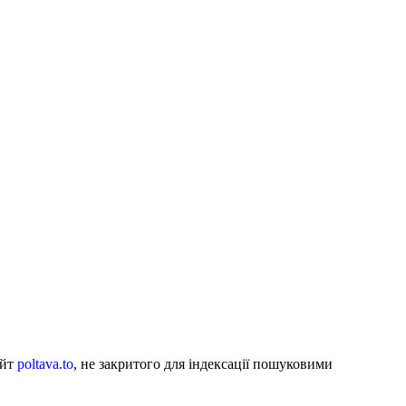
айт
poltava.to
, не закритого для індексації пошуковими