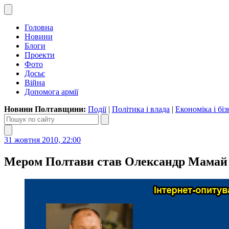
Головна
Новини
Блоги
Проекти
Фото
Досьє
Війна
Допомога армії
Новини Полтавщини:
Події
|
Політика і влада
|
Економіка і біз
31 жовтня 2010, 22:00
Мером Полтави став Олександр Мамай