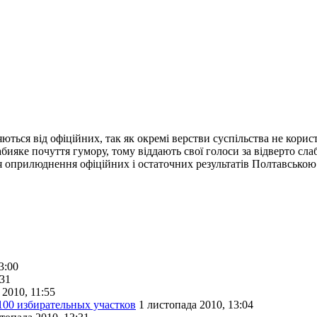
няються від офіційних, так як окремі верстви суспільства не кор
абияке почуття гумору, тому віддають свої голоси за відверто сл
ля оприлюднення офіційних і остаточних результатів Полтавсько
3:00
:31
 2010, 11:55
100 избирательных участков
1 листопада 2010, 13:04