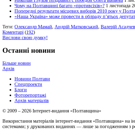
Николай Глухов поздравил с победой Олега Бабаева
1 лис
Чому на Полтавщині багато «противсіхів»?
1 листопада 2
Попередні результати місцевих виборів 2010 року у Полта
«Наша Україна» може провести в облраду п’ятьох депутат
Теги:
Олександр Мамай
,
Андрій Матковський
,
Валерій Асадче
Коментарі
(
192
)
Вислови свою думку!
Останні новини
Більше новин
Архів
Новини Полтави
Спецпроекти
Блоги
Фоторепортажі
Архів матеріалів
© 2009 – 2026 Інтернет-видання «Полтавщина»
Використання матеріалів інтернет-видання «Полтавщина» на ін
системами; у друкованих виданнях — лише за погодженням з р