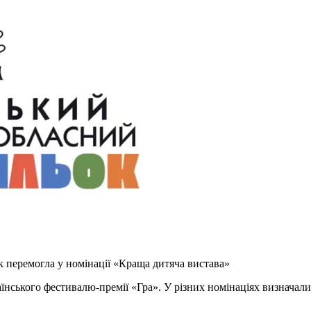
к перемогла у номінації «Краща дитяча вистава»
нського фестивалю-премії «Гра». У різних номінаціях визначалис