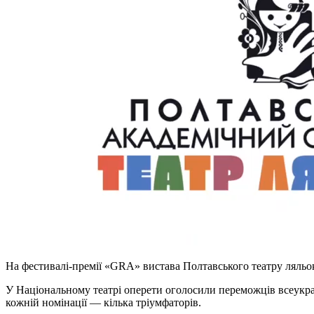
На фестивалі-премії «GRA» вистава Полтавського театру ляльо
У Національному театрі оперети оголосили переможців всеукраї
кожній номінації — кілька тріумфаторів.