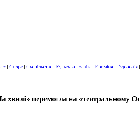
нес
|
Спорт
|
Суспільство
|
Культура і освіта
|
Кримінал
|
Здоров’я
а хвилі» перемогла на «театральному Ос