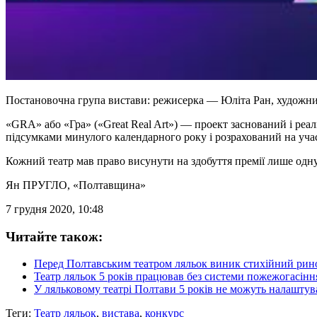
Постановочна група вистави: режисерка — Юліта Ран, художн
«GRA» або «Гра» («Great Real Art») — проект заснований і реал
підсумками минулого календарного року і розрахований на учас
Кожний театр мав право висунути на здобуття премії лише одну 
Ян ПРУГЛО
, «Полтавщина»
7 грудня 2020, 10:48
Читайте також:
Перед Полтавським театром ляльок виник стихійний рин
Театр ляльок 5 років працював без системи пожежогасінн
У ляльковому театрі Полтави 5 років не можуть налашту
Теги:
Театр ляльок
,
вистава
,
конкурс