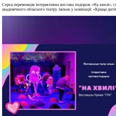
Серед переможців інтерактивна вистава подорож «На хвилі», ст
академічного обласного театру ляльок у номінації: «Краща дит