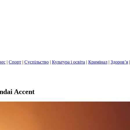
нес
|
Спорт
|
Суспільство
|
Культура і освіта
|
Кримінал
|
Здоров’я
ndai Accent