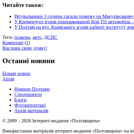
Читайте також:
Рятувальники 3 години гасили пожежу на Макухівському 
У Кременчуці згорів припаркований біля ТЦ автомобіль —
У Полтаві на вул. Крамського згорів кабінет інституту зе
Теги:
пожежа
,
авто
,
ДСНС
Коментарі
(
1
)
Вислови свою думку!
Останні новини
Більше новин
Архів
Новини Полтави
Спецпроекти
Блоги
Фоторепортажі
Архів матеріалів
© 2009 – 2026 Інтернет-видання «Полтавщина»
Використання матеріалів інтернет-видання «Полтавщина» на ін