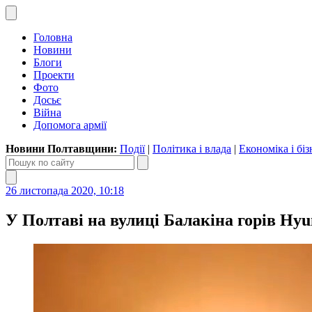
Головна
Новини
Блоги
Проекти
Фото
Досьє
Війна
Допомога армії
Новини Полтавщини:
Події
|
Політика і влада
|
Економіка і біз
26 листопада 2020, 10:18
У Полтаві на вулиці Балакіна горів Hyu