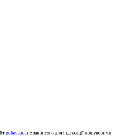
айт
poltava.to
, не закритого для індексації пошуковими