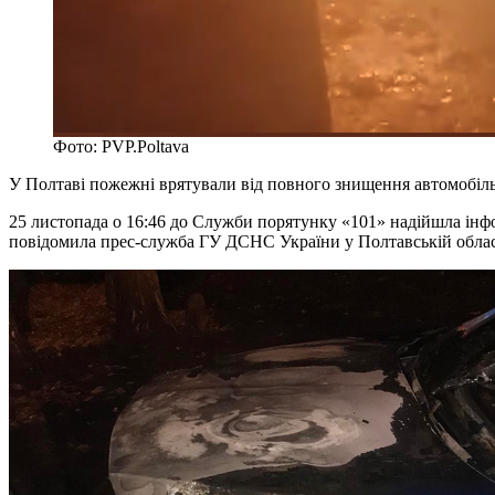
Фото: PVP.Poltava
У Полтаві пожежні врятували від повного знищення автомобіль 
25 листопада о 16:46 до Служби порятунку «101» надійшла інфор
повідомила прес-служба ГУ ДСНС України у Полтавській облас