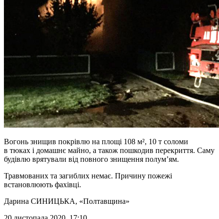
Вогонь знищив покрівлю на площі 108 м², 10 т соломи
в тюках і домашнє майно, а також пошкодив перекриття. Саму
будівлю врятували від повного знищення полум’ям.
Травмованих та загиблих немає. Причину пожежі
встановлюють фахівці.
Дарина СИНИЦЬКА
, «Полтавщина»
20 листопада 2020, 17:10