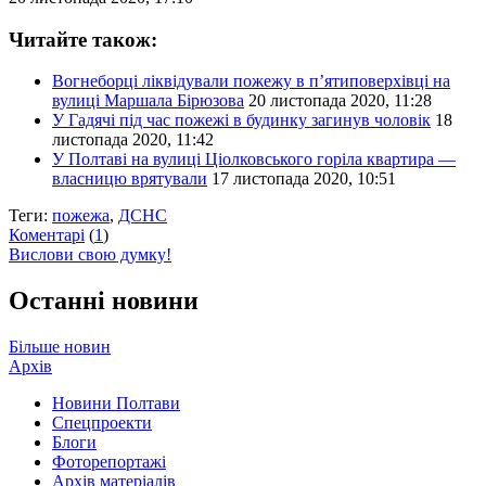
Читайте також:
Вогнеборці ліквідували пожежу в п’ятиповерхівці на
вулиці Маршала Бірюзова
20 листопада 2020, 11:28
У Гадячі під час пожежі в будинку загинув чоловік
18
листопада 2020, 11:42
У Полтаві на вулиці Ціолковського горіла квартира —
власницю врятували
17 листопада 2020, 10:51
Теги:
пожежа
,
ДСНС
Коментарі
(
1
)
Вислови свою думку!
Останні новини
Більше новин
Архів
Новини Полтави
Спецпроекти
Блоги
Фоторепортажі
Архів матеріалів