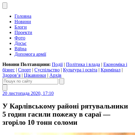
Головна
Новини
Блоги
Проекти
Фото
Досьє
Війна
Допомога армії
Новини Полтавщини:
Події
|
Політика і влада
|
Економіка і
бізнес
|
Спорт
|
Суспільство
|
Культура і освіта
|
Кримінал
|
Здоров’я
|
Цікавинки
|
Архів
20 листопада 2020, 17:10
У Карлівському районі рятувальники
5 годин гасили пожежу в сараї —
згоріло 10 тонн соломи